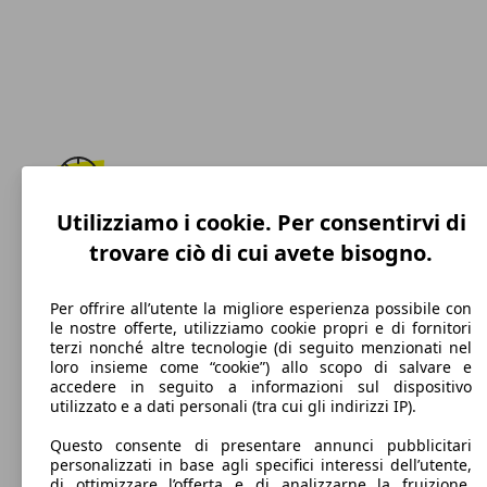
Utilizziamo i cookie. Per consentirvi di
247 km/h
trovare ciò di cui avete bisogno.
Velocità massima
Per offrire all’utente la migliore esperienza possibile con
le nostre offerte, utilizziamo cookie propri e di fornitori
terzi nonché altre tecnologie (di seguito menzionati nel
Benzina
loro insieme come “cookie”) allo scopo di salvare e
accedere in seguito a informazioni sul dispositivo
Carburante
utilizzato e a dati personali (tra cui gli indirizzi IP).
Questo consente di presentare annunci pubblicitari
personalizzati in base agli specifici interessi dell’utente,
di ottimizzare l’offerta e di analizzarne la fruizione.