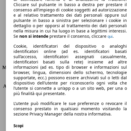
Cliccare sul pulsante in basso a destra per prestare il
244 g/km
consenso all’impiego di cookie soggetti ad autorizzazione
e al relativo trattamento dei dati personali oppure sul
Emissioni di CO2 (combinato)*
pulsante in basso a sinistra per selezionare i cookie in
dettaglio o per opporsi al trattamento dei dati personali
nella misura in cui ha luogo in base a legittimi interessi.
Se
non si intende
prestare il consenso, cliccare
.
qui
Cookie, identificatori del dispositivo o analoghi
Ø 10.5 l/100km
identificatori online (ad es. identificatori basati
Consumi
sull’accesso, identificatori assegnati casualmente,
identificatori basati sulla rete) insieme ad altre
informazioni (ad es. tipo di browser e informazioni sul
Motore e Prestazioni
browser, lingua, dimensioni dello schermo, tecnologie
supportate, ecc.) possono essere archiviati sul o letti dal
KW (PS)
245 kW (333 PS)
dispositivo dell’utente per riconoscerlo ogni volta che
Accelerazione (0-100 km/h)
5.9s
l’utente si connette a un’app o a un sito web, per una o
Velocità massima (km/h)
247 km/h
più finalità qui presentate.
Numero di marce
9
L’utente può modificare le sue preferenze o revocare il
Coppia
480 nm
consenso prestato in qualsiasi momento visitando la
Cilindrata
2996 ccm
sezione Privacy Manager della nostra informativa.
Carburante
Benzina
Cilindri
6
Scopi