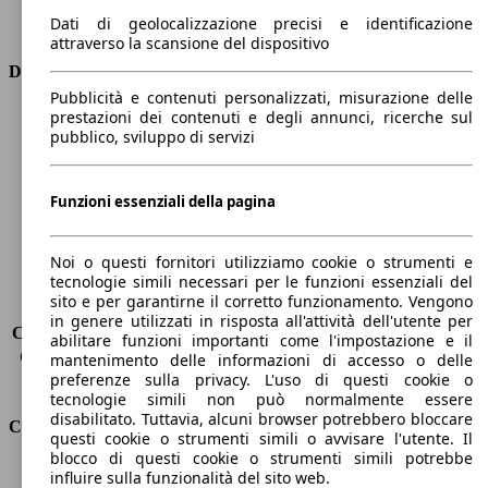
Trasmissione
Automatico
Dati di geolocalizzazione precisi e identificazione
Tipo di trazione
Integrale
attraverso la scansione del dispositivo
Dimensioni
Pubblicità e contenuti personalizzati, misurazione delle
prestazioni dei contenuti e degli annunci, ricerche sul
Lunghezza
4900 mm
pubblico, sviluppo di servizi
Altezza
1730 mm
Larghezza
2000 mm
Passo
2920 mm
Funzioni essenziali della pagina
Peso massimo
2850 kg
Carico massimo
670 kg
Noi o questi fornitori utilizziamo cookie o strumenti e
Porte
4
tecnologie simili necessari per le funzioni essenziali del
Sedili
5
sito e per garantirne il corretto funzionamento. Vengono
Carico sul tetto
-
in genere utilizzati in risposta all'attività dell'utente per
Capacità di traino (senza freni)
-
abilitare funzioni importanti come l'impostazione e il
Capacità di traino (con freni)
2850 kg
mantenimento delle informazioni di accesso o delle
preferenze sulla privacy. L'uso di questi cookie o
Volume del bagagliaio
650 - 1720 l
tecnologie simili non può normalmente essere
disabilitato. Tuttavia, alcuni browser potrebbero bloccare
Consumi
questi cookie o strumenti simili o avvisare l'utente. Il
blocco di questi cookie o strumenti simili potrebbe
Emissioni di CO2*
244 g/km (komb.)
influire sulla funzionalità del sito web.