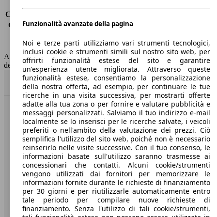
Consumo (urbano)
14.0 l/100km
Consumo (extra-urbano)
8.5 l/100km
Funzionalità avanzate della pagina
Consumo (combinato)*
10.5 l/100km
Classe di emissione
Euro 6
Noi e terze parti utilizziamo vari strumenti tecnologici,
Capacità del serbatoio
93 l
inclusi cookie e strumenti simili sul nostro sito web, per
AutoScout24 non si assume alcuna responsabilità per la correttezza
offrirti funzionalità estese del sito e garantire
dei dati.
un'esperienza utente migliorata. Attraverso queste
funzionalità estese, consentiamo la personalizzazione
Torna su
della nostra offerta, ad esempio, per continuare le tue
ricerche in una visita successiva, per mostrarti offerte
adatte alla tua zona o per fornire e valutare pubblicità e
messaggi personalizzati. Salviamo il tuo indirizzo e-mail
Benvenuti su AutoScout24, il mercato auto europeo.
localmente se lo inserisci per le ricerche salvate, i veicoli
preferiti o nell'ambito della valutazione dei prezzi. Ciò
semplifica l'utilizzo del sito web, poiché non è necessario
Società
reinserirlo nelle visite successive. Con il tuo consenso, le
informazioni basate sull'utilizzo saranno trasmesse ai
A proposito di AutoScout24
concessionari che contatti. Alcuni cookie/strumenti
vengono utilizzati dai fornitori per memorizzare le
Stampa
informazioni fornite durante le richieste di finanziamento
per 30 giorni e per riutilizzarle automaticamente entro
Media
tale periodo per compilare nuove richieste di
finanziamento. Senza l'utilizzo di tali cookie/strumenti,
Condizioni generali