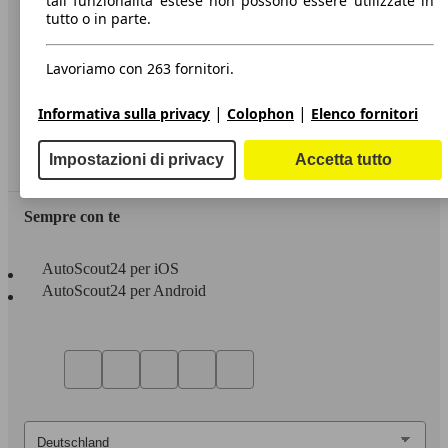
tali funzionalità estese non possono essere utilizzate in
tutto o in parte.
Informazioni
Privacy
Lavoriamo con 263 fornitori.
Dichiarazione di Accessibilità
|
|
Informativa sulla privacy
Colophon
Elenco fornitori
Servizi
Impostazioni di privacy
Accetta tutto
Area rivenditori
Sempre con te
AutoScout24 per iOS
AutoScout24 per Android