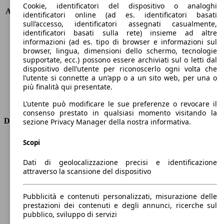
KW (PS)
270 kW (367 PS)
Cookie, identificatori del dispositivo o analoghi
Accelerazione (0-100 km/h)
5.6s
identificatori online (ad es. identificatori basati
Velocità massima (km/h)
250 km/h
sull’accesso, identificatori assegnati casualmente,
identificatori basati sulla rete) insieme ad altre
Numero di marce
9
informazioni (ad es. tipo di browser e informazioni sul
Coppia
750 nm
browser, lingua, dimensioni dello schermo, tecnologie
Cilindrata
2989 ccm
supportate, ecc.) possono essere archiviati sul o letti dal
Carburante
Elettrica/Diesel
dispositivo dell’utente per riconoscerlo ogni volta che
Cilindri
6
l’utente si connette a un’app o a un sito web, per una o
più finalità qui presentate.
Trasmissione
Automatico
Tipo di trazione
Integrale
L’utente può modificare le sue preferenze o revocare il
consenso prestato in qualsiasi momento visitando la
Dimensioni
sezione Privacy Manager della nostra informativa.
Lunghezza
4940 mm
Scopi
Altezza
1720 mm
Dati di geolocalizzazione precisi e identificazione
Larghezza
2000 mm
attraverso la scansione del dispositivo
Passo
2940 mm
Peso massimo
3070 kg
Pubblicità e contenuti personalizzati, misurazione delle
Carico massimo
-
prestazioni dei contenuti e degli annunci, ricerche sul
Porte
4
pubblico, sviluppo di servizi
Sedili
5