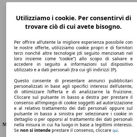
Utilizziamo i cookie. Per consentirvi di
trovare ciò di cui avete bisogno.
Per offrire all’utente la migliore esperienza possibile con
le nostre offerte, utilizziamo cookie propri e di fornitori
terzi nonché altre tecnologie (di seguito menzionati nel
loro insieme come “cookie”) allo scopo di salvare e
accedere in seguito a informazioni sul dispositivo
250 km/h
utilizzato e a dati personali (tra cui gli indirizzi IP).
Velocità massima
Questo consente di presentare annunci pubblicitari
personalizzati in base agli specifici interessi dell’utente,
di ottimizzare l’offerta e di analizzarne la fruizione.
Cliccare sul pulsante in basso a destra per prestare il
Elettrica/Diesel
consenso all’impiego di cookie soggetti ad autorizzazione
e al relativo trattamento dei dati personali oppure sul
Carburante
pulsante in basso a sinistra per selezionare i cookie in
dettaglio o per opporsi al trattamento dei dati personali
Motore e Prestazioni
nella misura in cui ha luogo in base a legittimi interessi.
Se
non si intende
prestare il consenso, cliccare
.
qui