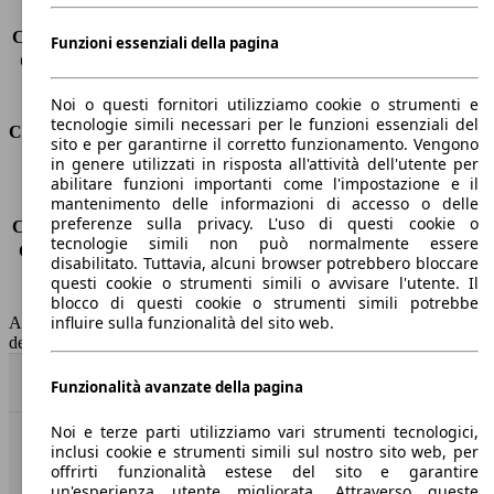
Carico sul tetto
-
Capacità di traino (senza freni)
-
Funzioni essenziali della pagina
Capacità di traino (con freni)
2700 kg
Volume del bagagliaio
655 - 1790 l
Noi o questi fornitori utilizziamo cookie o strumenti e
tecnologie simili necessari per le funzioni essenziali del
Consumi
sito e per garantirne il corretto funzionamento. Vengono
in genere utilizzati in risposta all'attività dell'utente per
Emissioni di CO2*
-
abilitare funzioni importanti come l'impostazione e il
mantenimento delle informazioni di accesso o delle
Consumo (urbano)
-
preferenze sulla privacy. L'uso di questi cookie o
Consumo (extra-urbano)
-
tecnologie simili non può normalmente essere
Consumo (combinato)*
-
disabilitato. Tuttavia, alcuni browser potrebbero bloccare
Classe di emissione
Euro 6
questi cookie o strumenti simili o avvisare l'utente. Il
Capacità del serbatoio
85 l
blocco di questi cookie o strumenti simili potrebbe
influire sulla funzionalità del sito web.
AutoScout24 non si assume alcuna responsabilità per la correttezza
dei dati.
Torna su
Funzionalità avanzate della pagina
Noi e terze parti utilizziamo vari strumenti tecnologici,
inclusi cookie e strumenti simili sul nostro sito web, per
Benvenuti su AutoScout24, il mercato auto europeo.
offrirti funzionalità estese del sito e garantire
un'esperienza utente migliorata. Attraverso queste