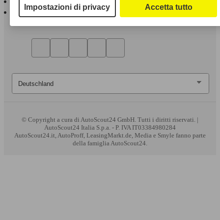
Impostazioni di privacy
Accetta tutto
AutoScout24 per Android
© Copyright
a cura di AutoScout24 GmbH. Tutti i diritti riservati. |
AutoScout24 Italia S.p.a. - P. IVA IT03384980284
AutoScout24.it, AutoProff, LeasingMarkt.de, Media e Smyle fanno parte
della famiglia AutoScout24.