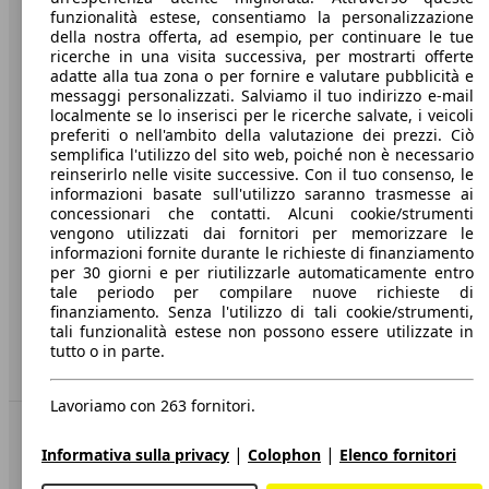
funzionalità estese, consentiamo la personalizzazione
Società
della nostra offerta, ad esempio, per continuare le tue
ricerche in una visita successiva, per mostrarti offerte
A proposito di AutoScout24
adatte alla tua zona o per fornire e valutare pubblicità e
messaggi personalizzati. Salviamo il tuo indirizzo e-mail
Stampa
localmente se lo inserisci per le ricerche salvate, i veicoli
preferiti o nell'ambito della valutazione dei prezzi. Ciò
Media
semplifica l'utilizzo del sito web, poiché non è necessario
reinserirlo nelle visite successive. Con il tuo consenso, le
Condizioni generali
informazioni basate sull'utilizzo saranno trasmesse ai
concessionari che contatti. Alcuni cookie/strumenti
Informazioni
vengono utilizzati dai fornitori per memorizzare le
informazioni fornite durante le richieste di finanziamento
Privacy
per 30 giorni e per riutilizzarle automaticamente entro
Dichiarazione di Accessibilità
tale periodo per compilare nuove richieste di
finanziamento. Senza l'utilizzo di tali cookie/strumenti,
tali funzionalità estese non possono essere utilizzate in
Servizi
tutto o in parte.
Area rivenditori
Lavoriamo con 263 fornitori.
Sempre con te
|
|
Informativa sulla privacy
Colophon
Elenco fornitori
AutoScout24 per iOS