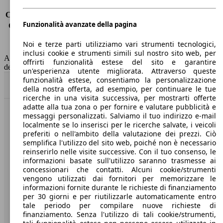
Consumo (urbano)
16.2 l/100km
Consumo (extra-urbano)
9.3 l/100km
Funzionalità avanzate della pagina
Consumo (combinato)*
11.9 l/100km
Classe di emissione
Euro 6
Noi e terze parti utilizziamo vari strumenti tecnologici,
Capacità del serbatoio
93 l
inclusi cookie e strumenti simili sul nostro sito web, per
AutoScout24 non si assume alcuna responsabilità per la correttezza
offrirti funzionalità estese del sito e garantire
dei dati.
un'esperienza utente migliorata. Attraverso queste
funzionalità estese, consentiamo la personalizzazione
Torna su
della nostra offerta, ad esempio, per continuare le tue
ricerche in una visita successiva, per mostrarti offerte
adatte alla tua zona o per fornire e valutare pubblicità e
messaggi personalizzati. Salviamo il tuo indirizzo e-mail
Benvenuti su AutoScout24, il mercato auto europeo.
localmente se lo inserisci per le ricerche salvate, i veicoli
preferiti o nell'ambito della valutazione dei prezzi. Ciò
semplifica l'utilizzo del sito web, poiché non è necessario
Società
reinserirlo nelle visite successive. Con il tuo consenso, le
informazioni basate sull'utilizzo saranno trasmesse ai
A proposito di AutoScout24
concessionari che contatti. Alcuni cookie/strumenti
vengono utilizzati dai fornitori per memorizzare le
Stampa
informazioni fornite durante le richieste di finanziamento
per 30 giorni e per riutilizzarle automaticamente entro
Media
tale periodo per compilare nuove richieste di
finanziamento. Senza l'utilizzo di tali cookie/strumenti,
Condizioni generali