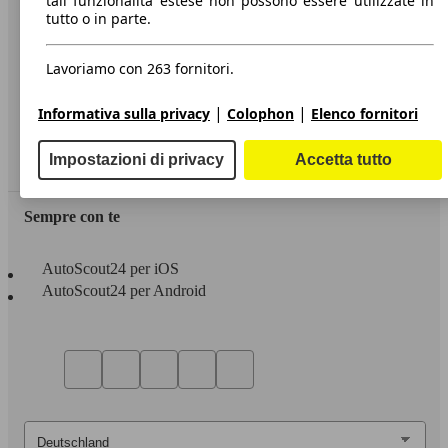
tali funzionalità estese non possono essere utilizzate in
tutto o in parte.
Informazioni
Privacy
Lavoriamo con 263 fornitori.
Dichiarazione di Accessibilità
|
|
Informativa sulla privacy
Colophon
Elenco fornitori
Servizi
Impostazioni di privacy
Accetta tutto
Area rivenditori
Sempre con te
AutoScout24 per iOS
AutoScout24 per Android