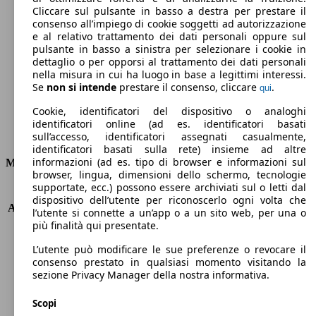
Cliccare sul pulsante in basso a destra per prestare il
278 g/km
consenso all’impiego di cookie soggetti ad autorizzazione
e al relativo trattamento dei dati personali oppure sul
Emissioni di CO2 (combinato)*
pulsante in basso a sinistra per selezionare i cookie in
dettaglio o per opporsi al trattamento dei dati personali
nella misura in cui ha luogo in base a legittimi interessi.
Se
non si intende
prestare il consenso, cliccare
.
qui
Cookie, identificatori del dispositivo o analoghi
Ø 11.9 l/100km
identificatori online (ad es. identificatori basati
Consumi
sull’accesso, identificatori assegnati casualmente,
identificatori basati sulla rete) insieme ad altre
informazioni (ad es. tipo di browser e informazioni sul
Motore e Prestazioni
browser, lingua, dimensioni dello schermo, tecnologie
supportate, ecc.) possono essere archiviati sul o letti dal
KW (PS)
335 kW (455 PS)
dispositivo dell’utente per riconoscerlo ogni volta che
Accelerazione (0-100 km/h)
4.9s
l’utente si connette a un’app o a un sito web, per una o
Velocità massima (km/h)
250 km/h
più finalità qui presentate.
Numero di marce
9
L’utente può modificare le sue preferenze o revocare il
Coppia
700 nm
consenso prestato in qualsiasi momento visitando la
Cilindrata
4663 ccm
sezione Privacy Manager della nostra informativa.
Carburante
Benzina
Cilindri
8
Scopi