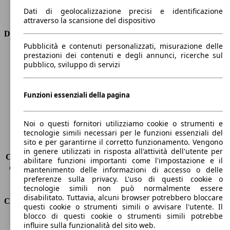
Trasmissione
Automatico
Dati di geolocalizzazione precisi e identificazione
Tipo di trazione
Integrale
attraverso la scansione del dispositivo
Dimensioni
Pubblicità e contenuti personalizzati, misurazione delle
prestazioni dei contenuti e degli annunci, ricerche sul
Lunghezza
4900 mm
pubblico, sviluppo di servizi
Altezza
1720 mm
Larghezza
2000 mm
Passo
2920 mm
Funzioni essenziali della pagina
Peso massimo
2900 kg
Carico massimo
660 kg
Noi o questi fornitori utilizziamo cookie o strumenti e
Porte
4
tecnologie simili necessari per le funzioni essenziali del
Sedili
5
sito e per garantirne il corretto funzionamento. Vengono
Carico sul tetto
-
in genere utilizzati in risposta all'attività dell'utente per
Capacità di traino (senza freni)
-
abilitare funzioni importanti come l'impostazione e il
Capacità di traino (con freni)
3500 kg
mantenimento delle informazioni di accesso o delle
preferenze sulla privacy. L'uso di questi cookie o
Volume del bagagliaio
650 - 1720 l
tecnologie simili non può normalmente essere
disabilitato. Tuttavia, alcuni browser potrebbero bloccare
Consumi
questi cookie o strumenti simili o avvisare l'utente. Il
blocco di questi cookie o strumenti simili potrebbe
Emissioni di CO2*
278 g/km (komb.)
influire sulla funzionalità del sito web.