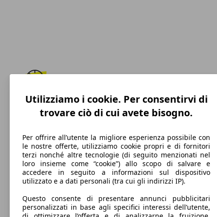
Utilizziamo i cookie. Per consentirvi di
250 km/h
trovare ciò di cui avete bisogno.
Velocità massima
Per offrire all’utente la migliore esperienza possibile con
le nostre offerte, utilizziamo cookie propri e di fornitori
terzi nonché altre tecnologie (di seguito menzionati nel
Benzina
loro insieme come “cookie”) allo scopo di salvare e
accedere in seguito a informazioni sul dispositivo
Carburante
utilizzato e a dati personali (tra cui gli indirizzi IP).
Questo consente di presentare annunci pubblicitari
personalizzati in base agli specifici interessi dell’utente,
di ottimizzare l’offerta e di analizzarne la fruizione.