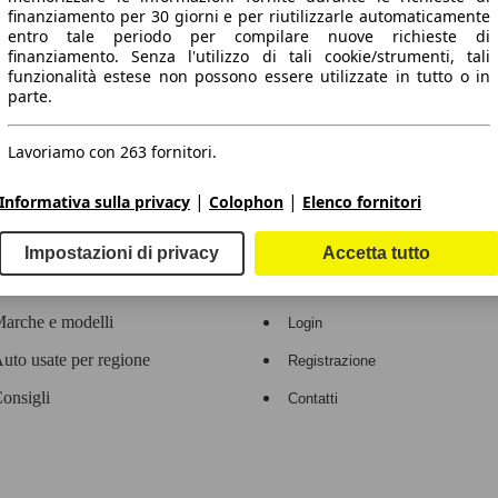
finanziamento per 30 giorni e per riutilizzarle automaticamente
entro tale periodo per compilare nuove richieste di
 dati.
finanziamento. Senza l'utilizzo di tali cookie/strumenti, tali
funzionalità estese non possono essere utilizzate in tutto o in
parte.
Lavoriamo con 263 fornitori.
ropeo.
|
|
Informativa sulla privacy
Colophon
Elenco fornitori
Area rivenditori
Impostazioni di privacy
Accetta tutto
Contatti
Servizi per i dealer
arche e modelli
Login
uto usate per regione
Registrazione
onsigli
Contatti