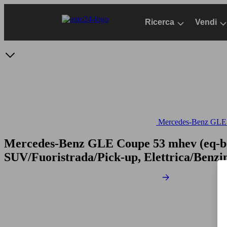
Passa
al
Ricerca
Vendi
contenuto
principale
Mercedes-Benz GLE -
Mercedes-Benz GLE Coupe 53 mhev (eq-b
SUV/Fuoristrada/Pick-up, Elettrica/Benzi