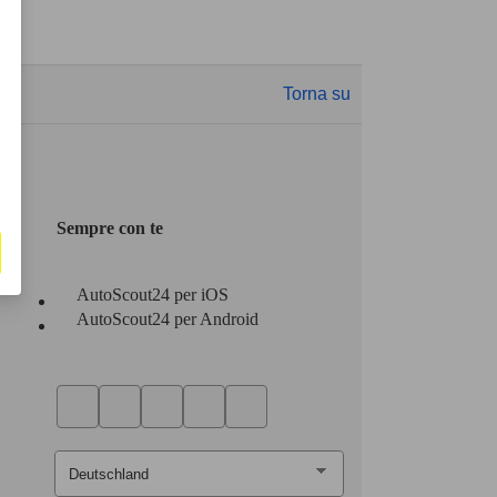
Torna su
Sempre con te
AutoScout24 per iOS
AutoScout24 per Android