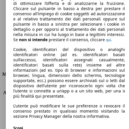
di ottimizzare l’offerta e di analizzarne la fruizione.
Cliccare sul pulsante in basso a destra per prestare il
consenso all’impiego di cookie soggetti ad autorizzazione
263 g/km
e al relativo trattamento dei dati personali oppure sul
Emissioni di CO2 (combinato)*
pulsante in basso a sinistra per selezionare i cookie in
dettaglio o per opporsi al trattamento dei dati personali
nella misura in cui ha luogo in base a legittimi interessi.
Se
non si intende
prestare il consenso, cliccare
.
qui
Cookie, identificatori del dispositivo o analoghi
Ø 11.5 l/100km
identificatori online (ad es. identificatori basati
sull’accesso, identificatori assegnati casualmente,
Consumi
identificatori basati sulla rete) insieme ad altre
informazioni (ad es. tipo di browser e informazioni sul
Motore e Prestazioni
browser, lingua, dimensioni dello schermo, tecnologie
supportate, ecc.) possono essere archiviati sul o letti dal
dispositivo dell’utente per riconoscerlo ogni volta che
KW (PS)
450 kW (612 PS)
l’utente si connette a un’app o a un sito web, per una o
Accelerazione (0-100 km/h)
3.8s
più finalità qui presentate.
Velocità massima (km/h)
280 km/h
Numero di marce
9
L’utente può modificare le sue preferenze o revocare il
consenso prestato in qualsiasi momento visitando la
Coppia
850 nm
sezione Privacy Manager della nostra informativa.
Cilindrata
3982 ccm
Carburante
Elettrica/Benzina
Scopi