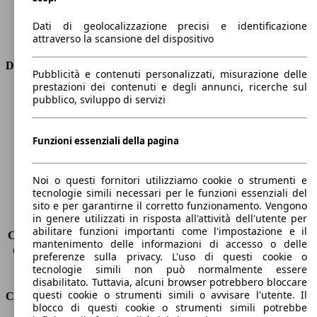
Cilindri
8
Trasmissione
Automatico
Dati di geolocalizzazione precisi e identificazione
Tipo di trazione
Integrale
attraverso la scansione del dispositivo
Dimensioni
Pubblicità e contenuti personalizzati, misurazione delle
prestazioni dei contenuti e degli annunci, ricerche sul
Lunghezza
4960 mm
pubblico, sviluppo di servizi
Altezza
1720 mm
Larghezza
2020 mm
Funzioni essenziali della pagina
Passo
2940 mm
Peso massimo
3120 kg
Carico massimo
-
Noi o questi fornitori utilizziamo cookie o strumenti e
Porte
4
tecnologie simili necessari per le funzioni essenziali del
Sedili
5
sito e per garantirne il corretto funzionamento. Vengono
in genere utilizzati in risposta all'attività dell'utente per
Carico sul tetto
-
abilitare funzioni importanti come l'impostazione e il
Capacità di traino (senza freni)
-
mantenimento delle informazioni di accesso o delle
Capacità di traino (con freni)
-
preferenze sulla privacy. L'uso di questi cookie o
Volume del bagagliaio
655 - 1790 l
tecnologie simili non può normalmente essere
disabilitato. Tuttavia, alcuni browser potrebbero bloccare
questi cookie o strumenti simili o avvisare l'utente. Il
Consumi
blocco di questi cookie o strumenti simili potrebbe