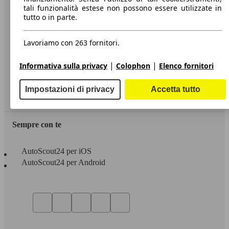
tali funzionalità estese non possono essere utilizzate in
Condizioni generali
tutto o in parte.
Informazioni
Lavoriamo con 263 fornitori.
Privacy
Dichiarazione di Accessibilità
|
|
Informativa sulla privacy
Colophon
Elenco fornitori
Servizi
Impostazioni di privacy
Accetta tutto
Area rivenditori
Sempre con te
AutoScout24 per iOS
AutoScout24 per Android