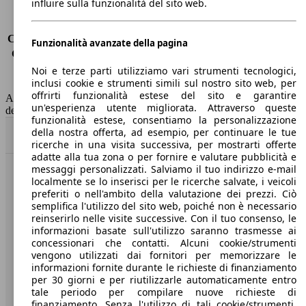
influire sulla funzionalità del sito web.
Emissioni di CO2*
263 g/km (komb.)
Consumo (urbano)
15.2 l/100km
Consumo (extra-urbano)
9.3 l/100km
Funzionalità avanzate della pagina
Consumo (combinato)*
11.5 l/100km
Classe di emissione
Euro 6
Noi e terze parti utilizziamo vari strumenti tecnologici,
inclusi cookie e strumenti simili sul nostro sito web, per
Capacità del serbatoio
85 l
offrirti funzionalità estese del sito e garantire
AutoScout24 non si assume alcuna responsabilità per la correttezza
un'esperienza utente migliorata. Attraverso queste
dei dati.
funzionalità estese, consentiamo la personalizzazione
della nostra offerta, ad esempio, per continuare le tue
Torna su
ricerche in una visita successiva, per mostrarti offerte
adatte alla tua zona o per fornire e valutare pubblicità e
messaggi personalizzati. Salviamo il tuo indirizzo e-mail
Benvenuti su AutoScout24, il mercato auto europeo.
localmente se lo inserisci per le ricerche salvate, i veicoli
preferiti o nell'ambito della valutazione dei prezzi. Ciò
semplifica l'utilizzo del sito web, poiché non è necessario
Società
reinserirlo nelle visite successive. Con il tuo consenso, le
informazioni basate sull'utilizzo saranno trasmesse ai
concessionari che contatti. Alcuni cookie/strumenti
A proposito di AutoScout24
vengono utilizzati dai fornitori per memorizzare le
informazioni fornite durante le richieste di finanziamento
Stampa
per 30 giorni e per riutilizzarle automaticamente entro
tale periodo per compilare nuove richieste di
Media
finanziamento. Senza l'utilizzo di tali cookie/strumenti,