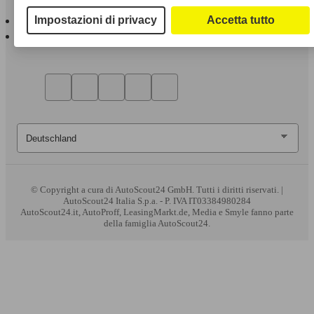
AutoScout24 per iOS
Impostazioni di privacy
Accetta tutto
AutoScout24 per Android
© Copyright
a cura di AutoScout24 GmbH. Tutti i diritti riservati. |
AutoScout24 Italia S.p.a. - P. IVA IT03384980284
AutoScout24.it, AutoProff, LeasingMarkt.de, Media e Smyle fanno parte
della famiglia AutoScout24.