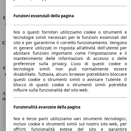
Sedili
5
Carico sul tetto
-
Funzioni essenziali della pagina
Capacità di traino (senza freni)
-
Capacità di traino (con freni)
3300 kg
Volume del bagagliaio
510 - 1645 l
Noi o questi fornitori utilizziamo cookie o strumenti e
tecnologie simili necessari per le funzioni essenziali del
sito e per garantirne il corretto funzionamento. Vengono
Consumi
in genere utilizzati in risposta all'attività dell'utente per
abilitare funzioni importanti come l'impostazione e il
Emissioni di CO2*
-
mantenimento delle informazioni di accesso o delle
Consumo (urbano)
-
preferenze sulla privacy. L'uso di questi cookie o
Consumo (extra-urbano)
-
tecnologie simili non può normalmente essere
disabilitato. Tuttavia, alcuni browser potrebbero bloccare
Consumo (combinato)*
-
questi cookie o strumenti simili o avvisare l'utente. Il
Classe di emissione
Euro 6
blocco di questi cookie o strumenti simili potrebbe
Capacità del serbatoio
65 l
influire sulla funzionalità del sito web.
AutoScout24 non si assume alcuna responsabilità per la correttezza
dei dati.
Funzionalità avanzate della pagina
Torna su
Noi e terze parti utilizziamo vari strumenti tecnologici,
inclusi cookie e strumenti simili sul nostro sito web, per
Benvenuti su AutoScout24, il mercato auto europeo.
offrirti funzionalità estese del sito e garantire