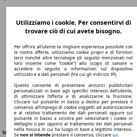
Utilizziamo i cookie. Per consentirvi di
trovare ciò di cui avete bisogno.
Per offrire all’utente la migliore esperienza possibile con
le nostre offerte, utilizziamo cookie propri e di fornitori
terzi nonché altre tecnologie (di seguito menzionati nel
loro insieme come “cookie”) allo scopo di salvare e
accedere in seguito a informazioni sul dispositivo
250 km/h
utilizzato e a dati personali (tra cui gli indirizzi IP).
Velocità massima
Questo consente di presentare annunci pubblicitari
personalizzati in base agli specifici interessi dell’utente,
di ottimizzare l’offerta e di analizzarne la fruizione.
Cliccare sul pulsante in basso a destra per prestare il
consenso all’impiego di cookie soggetti ad autorizzazione
Elettrica/Benzina
e al relativo trattamento dei dati personali oppure sul
pulsante in basso a sinistra per selezionare i cookie in
Carburante
dettaglio o per opporsi al trattamento dei dati personali
nella misura in cui ha luogo in base a legittimi interessi.
Motore e Prestazioni
Se
non si intende
prestare il consenso, cliccare
.
qui