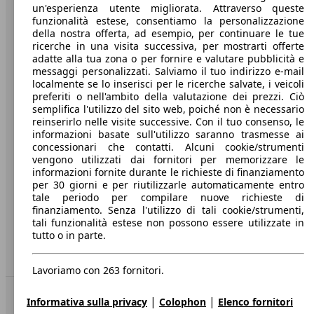
un'esperienza utente migliorata. Attraverso queste
funzionalità estese, consentiamo la personalizzazione
Società
della nostra offerta, ad esempio, per continuare le tue
ricerche in una visita successiva, per mostrarti offerte
adatte alla tua zona o per fornire e valutare pubblicità e
A proposito di AutoScout24
messaggi personalizzati. Salviamo il tuo indirizzo e-mail
localmente se lo inserisci per le ricerche salvate, i veicoli
Stampa
preferiti o nell'ambito della valutazione dei prezzi. Ciò
semplifica l'utilizzo del sito web, poiché non è necessario
Media
reinserirlo nelle visite successive. Con il tuo consenso, le
Condizioni generali
informazioni basate sull'utilizzo saranno trasmesse ai
concessionari che contatti. Alcuni cookie/strumenti
Informazioni
vengono utilizzati dai fornitori per memorizzare le
informazioni fornite durante le richieste di finanziamento
Privacy
per 30 giorni e per riutilizzarle automaticamente entro
tale periodo per compilare nuove richieste di
Dichiarazione di Accessibilità
finanziamento. Senza l'utilizzo di tali cookie/strumenti,
tali funzionalità estese non possono essere utilizzate in
tutto o in parte.
Servizi
Area rivenditori
Lavoriamo con 263 fornitori.
Sempre con te
|
|
Informativa sulla privacy
Colophon
Elenco fornitori