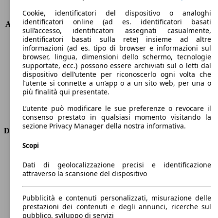
Cookie, identificatori del dispositivo o analoghi
KW (PS)
330 kW (449 PS)
identificatori online (ad es. identificatori basati
Accelerazione (0-100 km/h)
4.7s
sull’accesso, identificatori assegnati casualmente,
Velocità massima (km/h)
250 km/h
identificatori basati sulla rete) insieme ad altre
Numero di marce
9
informazioni (ad es. tipo di browser e informazioni sul
browser, lingua, dimensioni dello schermo, tecnologie
Coppia
560 nm
supportate, ecc.) possono essere archiviati sul o letti dal
Cilindrata
2999 ccm
dispositivo dell’utente per riconoscerlo ogni volta che
Carburante
Elettrica/Benzina
l’utente si connette a un’app o a un sito web, per una o
Cilindri
6
più finalità qui presentate.
Trasmissione
Automatico
L’utente può modificare le sue preferenze o revocare il
Tipo di trazione
Integrale
consenso prestato in qualsiasi momento visitando la
sezione Privacy Manager della nostra informativa.
Dimensioni
Scopi
Lunghezza
4940 mm
Altezza
1720 mm
Dati di geolocalizzazione precisi e identificazione
Larghezza
2000 mm
attraverso la scansione del dispositivo
Passo
2940 mm
Peso massimo
3250 kg
Pubblicità e contenuti personalizzati, misurazione delle
Carico massimo
-
prestazioni dei contenuti e degli annunci, ricerche sul
pubblico, sviluppo di servizi
Porte
5