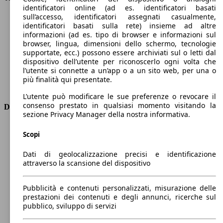
identificatori online (ad es. identificatori basati
Velocità massima (km/h)
190 km/h
sull’accesso, identificatori assegnati casualmente,
Numero di marce
4
identificatori basati sulla rete) insieme ad altre
Coppia
250 nm
informazioni (ad es. tipo di browser e informazioni sul
Cilindrata
1490 ccm
browser, lingua, dimensioni dello schermo, tecnologie
supportate, ecc.) possono essere archiviati sul o letti dal
Carburante
Elettrica/Benzina
dispositivo dell’utente per riconoscerlo ogni volta che
Cilindri
4
l’utente si connette a un’app o a un sito web, per una o
Trasmissione
Automatico
più finalità qui presentate.
Tipo di trazione
trazione anteriore
L’utente può modificare le sue preferenze o revocare il
consenso prestato in qualsiasi momento visitando la
Dimensioni
sezione Privacy Manager della nostra informativa.
Lunghezza
4570 mm
Scopi
Altezza
1660 mm
Larghezza
1880 mm
Dati di geolocalizzazione precisi e identificazione
Passo
2720 mm
attraverso la scansione del dispositivo
Peso massimo
2196 kg
Carico massimo
-
Pubblicità e contenuti personalizzati, misurazione delle
Porte
5
prestazioni dei contenuti e degli annunci, ricerche sul
Sedili
5
pubblico, sviluppo di servizi
Carico sul tetto
-