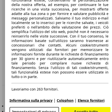
funzionalità estese, consentiamo la personalizzazione
della nostra offerta, ad esempio, per continuare le tue
A proposito di AutoScout24
ricerche in una visita successiva, per mostrarti offerte
adatte alla tua zona o per fornire e valutare pubblicità e
Stampa
messaggi personalizzati. Salviamo il tuo indirizzo e-mail
localmente se lo inserisci per le ricerche salvate, i veicoli
Media
preferiti o nell'ambito della valutazione dei prezzi. Ciò
semplifica l'utilizzo del sito web, poiché non è necessario
Condizioni generali
reinserirlo nelle visite successive. Con il tuo consenso, le
informazioni basate sull'utilizzo saranno trasmesse ai
Informazioni
concessionari che contatti. Alcuni cookie/strumenti
vengono utilizzati dai fornitori per memorizzare le
Privacy
informazioni fornite durante le richieste di finanziamento
per 30 giorni e per riutilizzarle automaticamente entro
Dichiarazione di Accessibilità
tale periodo per compilare nuove richieste di
finanziamento. Senza l'utilizzo di tali cookie/strumenti,
Servizi
tali funzionalità estese non possono essere utilizzate in
tutto o in parte.
Area rivenditori
Lavoriamo con 263 fornitori.
Sempre con te
|
|
Informativa sulla privacy
Colophon
Elenco fornitori
AutoScout24 per iOS
AutoScout24 per Android
Impostazioni di privacy
Accetta tutto