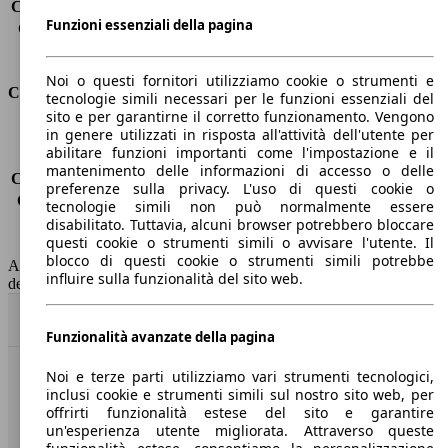
Capacità di traino (senza freni)
-
Funzioni essenziali della pagina
Capacità di traino (con freni)
1500 kg
Volume del bagagliaio
448 - 1375 l
Noi o questi fornitori utilizziamo cookie o strumenti e
Consumi
tecnologie simili necessari per le funzioni essenziali del
sito e per garantirne il corretto funzionamento. Vengono
in genere utilizzati in risposta all'attività dell'utente per
Emissioni di CO2*
-
abilitare funzioni importanti come l'impostazione e il
Consumo (urbano)
-
mantenimento delle informazioni di accesso o delle
Consumo (extra-urbano)
-
preferenze sulla privacy. L'uso di questi cookie o
Consumo (combinato)*
-
tecnologie simili non può normalmente essere
Classe di emissione
Euro 6
disabilitato. Tuttavia, alcuni browser potrebbero bloccare
questi cookie o strumenti simili o avvisare l'utente. Il
Capacità del serbatoio
37 l
blocco di questi cookie o strumenti simili potrebbe
AutoScout24 non si assume alcuna responsabilità per la correttezza
influire sulla funzionalità del sito web.
dei dati.
Torna su
Funzionalità avanzate della pagina
Noi e terze parti utilizziamo vari strumenti tecnologici,
Benvenuti su AutoScout24, il mercato auto europeo.
inclusi cookie e strumenti simili sul nostro sito web, per
offrirti funzionalità estese del sito e garantire
un'esperienza utente migliorata. Attraverso queste
Società