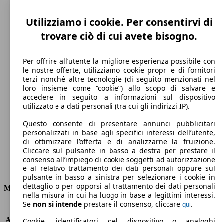
Utilizziamo i cookie. Per consentirvi di
trovare ciò di cui avete bisogno.
Per offrire all’utente la migliore esperienza possibile con
le nostre offerte, utilizziamo cookie propri e di fornitori
terzi nonché altre tecnologie (di seguito menzionati nel
loro insieme come “cookie”) allo scopo di salvare e
190 km/h
accedere in seguito a informazioni sul dispositivo
utilizzato e a dati personali (tra cui gli indirizzi IP).
Velocità massima
Questo consente di presentare annunci pubblicitari
personalizzati in base agli specifici interessi dell’utente,
di ottimizzare l’offerta e di analizzarne la fruizione.
Cliccare sul pulsante in basso a destra per prestare il
Elettrica/Benzina
consenso all’impiego di cookie soggetti ad autorizzazione
e al relativo trattamento dei dati personali oppure sul
Carburante
pulsante in basso a sinistra per selezionare i cookie in
dettaglio o per opporsi al trattamento dei dati personali
Motore e Prestazioni
nella misura in cui ha luogo in base a legittimi interessi.
Se
non si intende
prestare il consenso, cliccare
.
qui
KW (PS)
119 kW (162 PS)
Accelerazione (0-100 km/h)
7.1s
Cookie, identificatori del dispositivo o analoghi