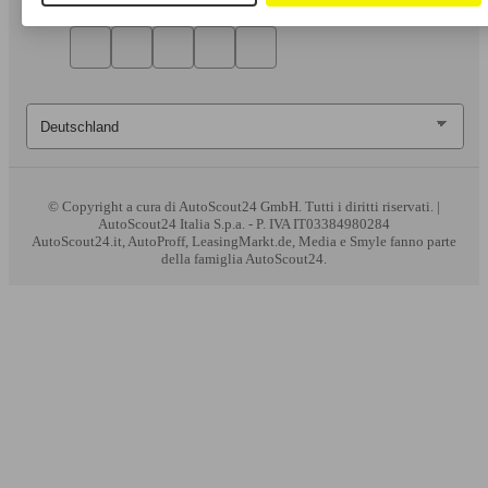
© Copyright
a cura di AutoScout24 GmbH. Tutti i diritti riservati. |
AutoScout24 Italia S.p.a. - P. IVA IT03384980284
AutoScout24.it, AutoProff, LeasingMarkt.de, Media e Smyle fanno parte
della famiglia AutoScout24.