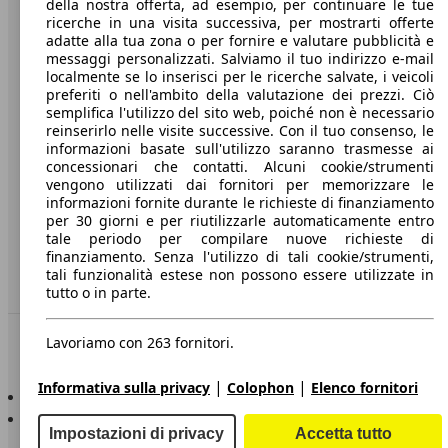
della nostra offerta, ad esempio, per continuare le tue
A proposito di AutoScout24
ricerche in una visita successiva, per mostrarti offerte
adatte alla tua zona o per fornire e valutare pubblicità e
Stampa
messaggi personalizzati. Salviamo il tuo indirizzo e-mail
localmente se lo inserisci per le ricerche salvate, i veicoli
Media
preferiti o nell'ambito della valutazione dei prezzi. Ciò
Condizioni generali
semplifica l'utilizzo del sito web, poiché non è necessario
reinserirlo nelle visite successive. Con il tuo consenso, le
Informazioni
informazioni basate sull'utilizzo saranno trasmesse ai
concessionari che contatti. Alcuni cookie/strumenti
Privacy
vengono utilizzati dai fornitori per memorizzare le
informazioni fornite durante le richieste di finanziamento
Dichiarazione di Accessibilità
per 30 giorni e per riutilizzarle automaticamente entro
tale periodo per compilare nuove richieste di
finanziamento. Senza l'utilizzo di tali cookie/strumenti,
Servizi
tali funzionalità estese non possono essere utilizzate in
Area rivenditori
tutto o in parte.
Sempre con te
Lavoriamo con 263 fornitori.
|
|
Informativa sulla privacy
Colophon
Elenco fornitori
AutoScout24 per iOS
AutoScout24 per Android
Impostazioni di privacy
Accetta tutto