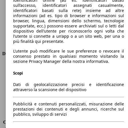
identificatori online (ad es. identificatori basati
Numero di marce
7
sull’accesso, identificatori assegnati casualmente,
Coppia
250 nm
identificatori basati sulla rete) insieme ad altre
informazioni (ad es. tipo di browser e informazioni sul
Cilindrata
1490 ccm
browser, lingua, dimensioni dello schermo, tecnologie
Carburante
Benzina
supportate, ecc.) possono essere archiviati sul o letti dal
Cilindri
4
dispositivo dell’utente per riconoscerlo ogni volta che
Trasmissione
Semiautomatico
l’utente si connette a un’app o a un sito web, per una o
più finalità qui presentate.
Tipo di trazione
trazione anteriore
L’utente può modificare le sue preferenze o revocare il
Dimensioni
consenso prestato in qualsiasi momento visitando la
sezione Privacy Manager della nostra informativa.
Lunghezza
4570 mm
Altezza
1690 mm
Scopi
Larghezza
1880 mm
Dati di geolocalizzazione precisi e identificazione
Passo
2720 mm
attraverso la scansione del dispositivo
Peso massimo
2023 kg
Carico massimo
-
Porte
5
Pubblicità e contenuti personalizzati, misurazione delle
prestazioni dei contenuti e degli annunci, ricerche sul
Sedili
5
pubblico, sviluppo di servizi
Carico sul tetto
-
Capacità di traino (senza freni)
-