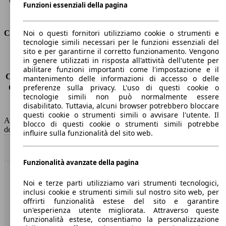
Capacità di traino (con freni)
1750 kg
Funzioni essenziali della pagina
Volume del bagagliaio
463 - 1454 l
Noi o questi fornitori utilizziamo cookie o strumenti e
Consumi
tecnologie simili necessari per le funzioni essenziali del
sito e per garantirne il corretto funzionamento. Vengono
Emissioni di CO2*
-
in genere utilizzati in risposta all'attività dell'utente per
Consumo (urbano)
-
abilitare funzioni importanti come l'impostazione e il
Consumo (extra-urbano)
-
mantenimento delle informazioni di accesso o delle
preferenze sulla privacy. L'uso di questi cookie o
Consumo (combinato)*
-
tecnologie simili non può normalmente essere
Classe di emissione
Euro 6
disabilitato. Tuttavia, alcuni browser potrebbero bloccare
Capacità del serbatoio
55 l
questi cookie o strumenti simili o avvisare l'utente. Il
AutoScout24 non si assume alcuna responsabilità per la correttezza
blocco di questi cookie o strumenti simili potrebbe
dei dati.
influire sulla funzionalità del sito web.
Torna su
Funzionalità avanzate della pagina
Benvenuti su AutoScout24, il mercato auto europeo.
Noi e terze parti utilizziamo vari strumenti tecnologici,
inclusi cookie e strumenti simili sul nostro sito web, per
offrirti funzionalità estese del sito e garantire
Società
un'esperienza utente migliorata. Attraverso queste
funzionalità estese, consentiamo la personalizzazione