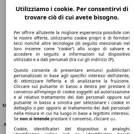
Utilizziamo i cookie. Per consentirvi di
trovare ciò di cui avete bisogno.
Per offrire all’utente la migliore esperienza possibile con
le nostre offerte, utilizziamo cookie propri e di fornitori
terzi nonché altre tecnologie (di seguito menzionati nel
190 km/h
loro insieme come “cookie”) allo scopo di salvare e
accedere in seguito a informazioni sul dispositivo
Velocità massima
utilizzato e a dati personali (tra cui gli indirizzi IP).
Questo consente di presentare annunci pubblicitari
personalizzati in base agli specifici interessi dell’utente,
di ottimizzare l’offerta e di analizzarne la fruizione.
Benzina
Cliccare sul pulsante in basso a destra per prestare il
consenso all’impiego di cookie soggetti ad autorizzazione
Carburante
e al relativo trattamento dei dati personali oppure sul
pulsante in basso a sinistra per selezionare i cookie in
Motore e Prestazioni
dettaglio o per opporsi al trattamento dei dati personali
nella misura in cui ha luogo in base a legittimi interessi.
KW (PS)
119 kW (162 PS)
Se
non si intende
prestare il consenso, cliccare
.
qui
Accelerazione (0-100 km/h)
9.9s
Cookie, identificatori del dispositivo o analoghi
Velocità massima (km/h)
190 km/h