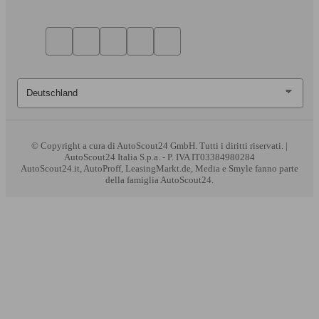
© Copyright
a cura di AutoScout24 GmbH. Tutti i diritti riservati. |
AutoScout24 Italia S.p.a. - P. IVA IT03384980284
AutoScout24.it, AutoProff, LeasingMarkt.de, Media e Smyle fanno parte
della famiglia AutoScout24.