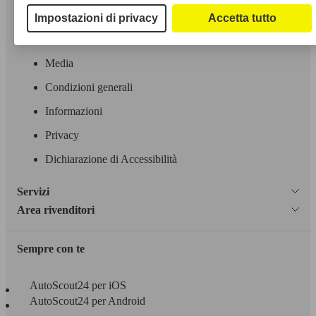
A proposito di AutoScout24
Impostazioni di privacy
Accetta tutto
Stampa
78 KW
ZS 1.5 Luxury
(106 PS)
68 KW
Media
ZS EV Comfort
(92 PS)
Condizioni generali
Informazioni
Privacy
Dichiarazione di Accessibilità
68 KW
ZS EV Luxury
(92 PS)
Servizi
Area rivenditori
Sempre con te
AutoScout24 per iOS
AutoScout24 per Android