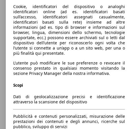
0 - 500 kg
Cookie, identificatori del dispositivo o analoghi
Mostra versioni
identificatori online (ad es. identificatori basati
sull’accesso, identificatori assegnati casualmente,
identificatori basati sulla rete) insieme ad altre
73 KW
ZS EV Comfort Long Range
informazioni (ad es. tipo di browser e informazioni sul
(99 PS)
browser, lingua, dimensioni dello schermo, tecnologie
supportate, ecc.) possono essere archiviati sul o letti dal
dispositivo dell’utente per riconoscerlo ogni volta che
l’utente si connette a un’app o a un sito web, per una o
più finalità qui presentate.
L’utente può modificare le sue preferenze o revocare il
consenso prestato in qualsiasi momento visitando la
75 KW
ZS EV Comfort Standard Range
sezione Privacy Manager della nostra informativa.
(102 PS)
Scopi
Dati di geolocalizzazione precisi e identificazione
attraverso la scansione del dispositivo
73 KW
Pubblicità e contenuti personalizzati, misurazione delle
ZS EV Luxury Long Range
(99 PS)
prestazioni dei contenuti e degli annunci, ricerche sul
pubblico, sviluppo di servizi