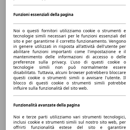
SUV/Fuoristrada/Pick-up
2021 - 2022
MG
ZS EV 2021
Funzioni essenziali della pagina
Benzina
Dimensioni (L/l/A):
da 4310 x 1810 x 1620 mm
Potenza:
Model Version
Noi o questi fornitori utilizziamo cookie o strumenti e
68 KW (92 PS)
73 KW
ZS EV Luxury Long Range obc 6,6kW
tecnologie simili necessari per le funzioni essenziali del
Porte:
(99 PS)
sito e per garantirne il corretto funzionamento. Vengono
5
in genere utilizzati in risposta all'attività dell'utente per
Sedili:
Leistung
Ver
abilitare funzioni importanti come l'impostazione e il
5
mantenimento delle informazioni di accesso o delle
Bagagliaio:
preferenze sulla privacy. L'uso di questi cookie o
470 - 1100 Litri
tecnologie simili non può normalmente essere
Mostra versioni
disabilitato. Tuttavia, alcuni browser potrebbero bloccare
questi cookie o strumenti simili o avvisare l'utente. Il
75 KW
ZS EV Luxury Standard Range
blocco di questi cookie o strumenti simili potrebbe
(102 PS)
influire sulla funzionalità del sito web.
82 KW
ZS 1.0 Comfort auto
(111 PS)
Funzionalità avanzate della pagina
Noi e terze parti utilizziamo vari strumenti tecnologici,
inclusi cookie e strumenti simili sul nostro sito web, per
offrirti funzionalità estese del sito e garantire