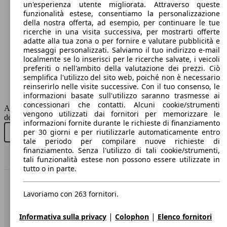
un'esperienza utente migliorata. Attraverso queste
funzionalità estese, consentiamo la personalizzazione
82 KW
della nostra offerta, ad esempio, per continuare le tue
ZS 1.0 Luxury
(111 PS)
ricerche in una visita successiva, per mostrarti offerte
adatte alla tua zona o per fornire e valutare pubblicità e
messaggi personalizzati. Salviamo il tuo indirizzo e-mail
localmente se lo inserisci per le ricerche salvate, i veicoli
preferiti o nell'ambito della valutazione dei prezzi. Ciò
semplifica l'utilizzo del sito web, poiché non è necessario
reinserirlo nelle visite successive. Con il tuo consenso, le
informazioni basate sull'utilizzo saranno trasmesse ai
82 KW
concessionari che contatti. Alcuni cookie/strumenti
ZS 1.0 Luxury auto
AutoScout24 non si assume alcuna responsabilità per la correttezza
(111 PS)
SUV/Fuoristrada/Pick-up
vengono utilizzati dai fornitori per memorizzare le
dei dati.
informazioni fornite durante le richieste di finanziamento
per 30 giorni e per riutilizzarle automaticamente entro
Elettrica
Acquista nuovo
Acquista usato
tale periodo per compilare nuove richieste di
finanziamento. Senza l'utilizzo di tali cookie/strumenti,
Model Version
Torna su
tali funzionalità estese non possono essere utilizzate in
tutto o in parte.
78 KW
ZS 1.5 Comfort
(106 PS)
Benvenuti su AutoScout24, il mercato auto europeo.
Leistung
Ver
Lavoriamo con 263 fornitori.
Società
|
|
Informativa sulla privacy
Colophon
Elenco fornitori