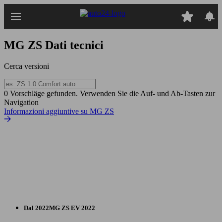
Passa
al
contenuto
principale
MG ZS
Dati tecnici
Cerca versioni
0 Vorschläge gefunden. Verwenden Sie die Auf- und Ab-Tasten zur
Navigation
Informazioni aggiuntive su MG ZS
Dal 2022
MG
ZS EV 2022