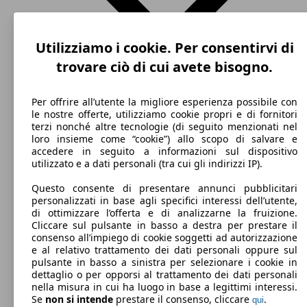
Utilizziamo i cookie. Per consentirvi di
trovare ciò di cui avete bisogno.
Per offrire all’utente la migliore esperienza possibile con
le nostre offerte, utilizziamo cookie propri e di fornitori
terzi nonché altre tecnologie (di seguito menzionati nel
loro insieme come “cookie”) allo scopo di salvare e
SUV/Fuoristrada/Pick-up
Dal 2021
MG
ZS 2021
accedere in seguito a informazioni sul dispositivo
utilizzato e a dati personali (tra cui gli indirizzi IP).
Elettrica
Dimensioni (L/l/A):
da 4320 x 1810 x 1650 mm
Questo consente di presentare annunci pubblicitari
Potenza:
personalizzati in base agli specifici interessi dell’utente,
Model Version
78 - 82 KW (106 - 111 PS)
di ottimizzare l’offerta e di analizzarne la fruizione.
Porte:
Cliccare sul pulsante in basso a destra per prestare il
5
consenso all’impiego di cookie soggetti ad autorizzazione
Sedili:
e al relativo trattamento dei dati personali oppure sul
Leistung
Ver
5
pulsante in basso a sinistra per selezionare i cookie in
Bagagliaio:
dettaglio o per opporsi al trattamento dei dati personali
448 - 1375 Litri
nella misura in cui ha luogo in base a legittimi interessi.
Capacità di traino:
Se
non si intende
prestare il consenso, cliccare
.
qui