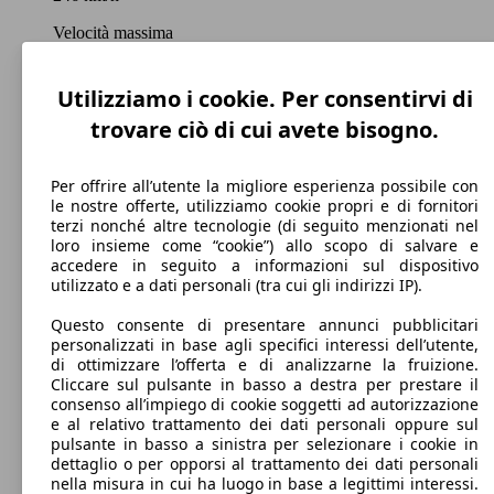
Velocità massima
Utilizziamo i cookie. Per consentirvi di
trovare ciò di cui avete bisogno.
Benzina
Carburante
Per offrire all’utente la migliore esperienza possibile con
le nostre offerte, utilizziamo cookie propri e di fornitori
terzi nonché altre tecnologie (di seguito menzionati nel
loro insieme come “cookie”) allo scopo di salvare e
accedere in seguito a informazioni sul dispositivo
155 g/km
utilizzato e a dati personali (tra cui gli indirizzi IP).
Emissioni di CO2 (combinato)*
Questo consente di presentare annunci pubblicitari
personalizzati in base agli specifici interessi dell’utente,
di ottimizzare l’offerta e di analizzarne la fruizione.
Cliccare sul pulsante in basso a destra per prestare il
consenso all’impiego di cookie soggetti ad autorizzazione
e al relativo trattamento dei dati personali oppure sul
Ø 6.7 l/100km
pulsante in basso a sinistra per selezionare i cookie in
dettaglio o per opporsi al trattamento dei dati personali
Consumi
nella misura in cui ha luogo in base a legittimi interessi.