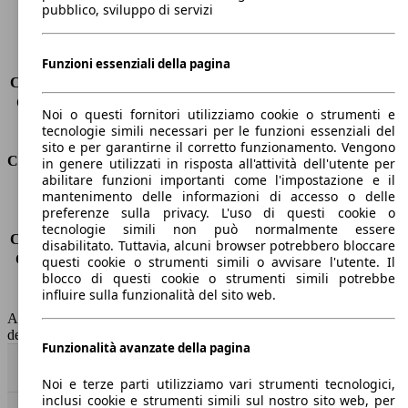
Carico massimo
-
pubblico, sviluppo di servizi
Porte
3
Sedili
4
Carico sul tetto
-
Funzioni essenziali della pagina
Capacità di traino (senza freni)
-
Capacità di traino (con freni)
750 kg
Noi o questi fornitori utilizziamo cookie o strumenti e
Volume del bagagliaio
211 - 731 l
tecnologie simili necessari per le funzioni essenziali del
sito e per garantirne il corretto funzionamento. Vengono
Consumi
in genere utilizzati in risposta all'attività dell'utente per
abilitare funzioni importanti come l'impostazione e il
mantenimento delle informazioni di accesso o delle
Emissioni di CO2*
155 g/km (komb.)
preferenze sulla privacy. L'uso di questi cookie o
Consumo (urbano)
9.1 l/100km
tecnologie simili non può normalmente essere
Consumo (extra-urbano)
5.2 l/100km
disabilitato. Tuttavia, alcuni browser potrebbero bloccare
Consumo (combinato)*
6.7 l/100km
questi cookie o strumenti simili o avvisare l'utente. Il
blocco di questi cookie o strumenti simili potrebbe
Classe di emissione
Euro 6
influire sulla funzionalità del sito web.
Capacità del serbatoio
47 l
AutoScout24 non si assume alcuna responsabilità per la correttezza
dei dati.
Funzionalità avanzate della pagina
Torna su
Noi e terze parti utilizziamo vari strumenti tecnologici,
inclusi cookie e strumenti simili sul nostro sito web, per