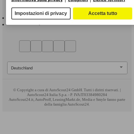
Sempre con te
Impostazioni di privacy
Accetta tutto
AutoScout24 per iOS
AutoScout24 per Android
© Copyright
a cura di AutoScout24 GmbH. Tutti i diritti riservati. |
AutoScout24 Italia S.p.a. - P. IVA IT03384980284
AutoScout24.it, AutoProff, LeasingMarkt.de, Media e Smyle fanno parte
della famiglia AutoScout24.