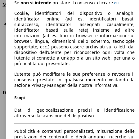
Se
non si intende
prestare il consenso, cliccare
.
qui
Motore e Prestazioni
Cookie, identificatori del dispositivo o analoghi
KW (PS)
170 kW (231 PS)
identificatori online (ad es. identificatori basati
sull’accesso, identificatori assegnati casualmente,
Accelerazione (0-100 km/h)
6.3s
identificatori basati sulla rete) insieme ad altre
Velocità massima (km/h)
246 km/h
informazioni (ad es. tipo di browser e informazioni sul
Numero di marce
6
browser, lingua, dimensioni dello schermo, tecnologie
Coppia
320 nm
supportate, ecc.) possono essere archiviati sul o letti dal
dispositivo dell’utente per riconoscerlo ogni volta che
Cilindrata
1998 ccm
l’utente si connette a un’app o a un sito web, per una o
Carburante
Benzina
più finalità qui presentate.
Cilindri
4
Trasmissione
Manuale
L’utente può modificare le sue preferenze o revocare il
consenso prestato in qualsiasi momento visitando la
Tipo di trazione
trazione anteriore
sezione Privacy Manager della nostra informativa.
Dimensioni
Scopi
Lunghezza
3850 mm
Dati di geolocalizzazione precisi e identificazione
Altezza
1410 mm
attraverso la scansione del dispositivo
Larghezza
1730 mm
Passo
2500 mm
Pubblicità e contenuti personalizzati, misurazione delle
Peso massimo
1640 kg
prestazioni dei contenuti e degli annunci, ricerche sul