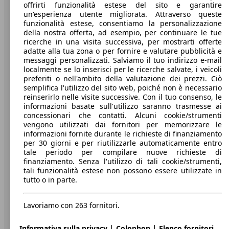
offrirti funzionalità estese del sito e garantire
Benvenuti su AutoScout24, il mercato auto europeo.
un'esperienza utente migliorata. Attraverso queste
funzionalità estese, consentiamo la personalizzazione
della nostra offerta, ad esempio, per continuare le tue
Società
ricerche in una visita successiva, per mostrarti offerte
adatte alla tua zona o per fornire e valutare pubblicità e
messaggi personalizzati. Salviamo il tuo indirizzo e-mail
A proposito di AutoScout24
localmente se lo inserisci per le ricerche salvate, i veicoli
Stampa
preferiti o nell'ambito della valutazione dei prezzi. Ciò
semplifica l'utilizzo del sito web, poiché non è necessario
Media
reinserirlo nelle visite successive. Con il tuo consenso, le
informazioni basate sull'utilizzo saranno trasmesse ai
Condizioni generali
concessionari che contatti. Alcuni cookie/strumenti
vengono utilizzati dai fornitori per memorizzare le
Informazioni
informazioni fornite durante le richieste di finanziamento
per 30 giorni e per riutilizzarle automaticamente entro
Privacy
tale periodo per compilare nuove richieste di
finanziamento. Senza l'utilizzo di tali cookie/strumenti,
Dichiarazione di Accessibilità
tali funzionalità estese non possono essere utilizzate in
tutto o in parte.
Servizi
Area rivenditori
Lavoriamo con 263 fornitori.
|
|
Informativa sulla privacy
Colophon
Elenco fornitori