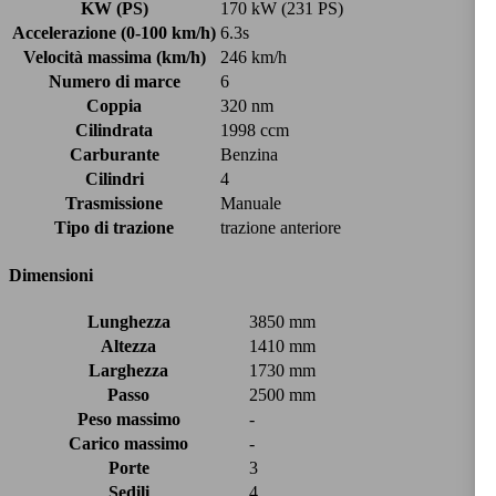
KW (PS)
170 kW (231 PS)
Accelerazione (0-100 km/h)
6.3s
Velocità massima (km/h)
246 km/h
Numero di marce
6
Coppia
320 nm
Cilindrata
1998 ccm
Carburante
Benzina
Cilindri
4
Trasmissione
Manuale
Tipo di trazione
trazione anteriore
Dimensioni
Lunghezza
3850 mm
Altezza
1410 mm
Larghezza
1730 mm
Passo
2500 mm
Peso massimo
-
Carico massimo
-
Porte
3
Sedili
4