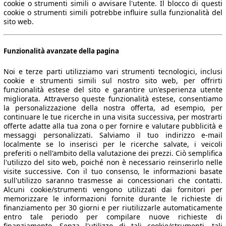
cookie o strumenti simili o avvisare l'utente. Il blocco di questi
cookie o strumenti simili potrebbe influire sulla funzionalità del
sito web.
Funzionalità avanzate della pagina
Noi e terze parti utilizziamo vari strumenti tecnologici, inclusi
cookie e strumenti simili sul nostro sito web, per offrirti
funzionalità estese del sito e garantire un'esperienza utente
migliorata. Attraverso queste funzionalità estese, consentiamo
la personalizzazione della nostra offerta, ad esempio, per
continuare le tue ricerche in una visita successiva, per mostrarti
offerte adatte alla tua zona o per fornire e valutare pubblicità e
messaggi personalizzati. Salviamo il tuo indirizzo e-mail
localmente se lo inserisci per le ricerche salvate, i veicoli
 dati.
preferiti o nell'ambito della valutazione dei prezzi. Ciò semplifica
l'utilizzo del sito web, poiché non è necessario reinserirlo nelle
visite successive. Con il tuo consenso, le informazioni basate
sull'utilizzo saranno trasmesse ai concessionari che contatti.
Alcuni cookie/strumenti vengono utilizzati dai fornitori per
memorizzare le informazioni fornite durante le richieste di
ropeo.
finanziamento per 30 giorni e per riutilizzarle automaticamente
entro tale periodo per compilare nuove richieste di
finanziamento. Senza l'utilizzo di tali cookie/strumenti, tali