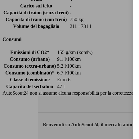
Carico sul tetto
-
Capacità di traino (senza freni)
-
Capacità di traino (con freni)
750 kg
Volume del bagagliaio
211 - 731 l
Consumi
Emissioni di CO2*
155 g/km (komb.)
Consumo (urbano)
9.1 l/100km
Consumo (extra-urbano)
5.2 l/100km
Consumo (combinato)*
6.7 l/100km
Classe di emissione
Euro 6
Capacità del serbatoio
47 l
AutoScout24 non si assume alcuna responsabilità per la correttezza dei
Benvenuti su AutoScout24, il mercato auto eu