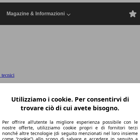
Magazine & Informazioni
 tecnici
ks Petrolhead edition 3p
Mini 2014 Benzina,
Utilizziamo i cookie. Per consentirvi di
trovare ciò di cui avete bisogno.
Per offrire all’utente la migliore esperienza possibile con le
nostre offerte, utilizziamo cookie propri e di fornitori terzi
nonché altre tecnologie (di seguito menzionati nel loro insieme
come “cookie”) allo scopo di salvare e accedere in seguito a