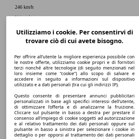
246 km/h
Velocità massima
Utilizziamo i cookie. Per consentirvi di
trovare ciò di cui avete bisogno.
Benzina
Carburante
Per offrire all’utente la migliore esperienza possibile con
le nostre offerte, utilizziamo cookie propri e di fornitori
terzi nonché altre tecnologie (di seguito menzionati nel
loro insieme come “cookie”) allo scopo di salvare e
accedere in seguito a informazioni sul dispositivo
utilizzato e a dati personali (tra cui gli indirizzi IP).
155 g/km
Questo consente di presentare annunci pubblicitari
Emissioni di CO2 (combinato)*
personalizzati in base agli specifici interessi dell’utente,
di ottimizzare l’offerta e di analizzarne la fruizione.
Cliccare sul pulsante in basso a destra per prestare il
consenso all’impiego di cookie soggetti ad autorizzazione
e al relativo trattamento dei dati personali oppure sul
pulsante in basso a sinistra per selezionare i cookie in
Ø 6.7 l/100km
dettaglio o per opporsi al trattamento dei dati personali