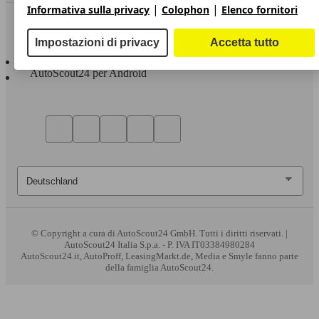
|
|
Informativa sulla privacy
Colophon
Elenco fornitori
Sempre con te
Impostazioni di privacy
Accetta tutto
AutoScout24 per iOS
AutoScout24 per Android
© Copyright
a cura di AutoScout24 GmbH. Tutti i diritti riservati. |
AutoScout24 Italia S.p.a. - P. IVA IT03384980284
AutoScout24.it, AutoProff, LeasingMarkt.de, Media e Smyle fanno parte
della famiglia AutoScout24.