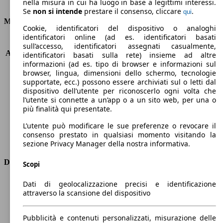
Consumi
nella misura in cui ha luogo in base a legittimi interessi.
Se
non si intende
prestare il consenso, cliccare
.
qui
Motore e Prestazioni
Cookie, identificatori del dispositivo o analoghi
identificatori online (ad es. identificatori basati
KW (PS)
170 kW (231 PS)
sull’accesso, identificatori assegnati casualmente,
Accelerazione (0-100 km/h)
6.3s
identificatori basati sulla rete) insieme ad altre
informazioni (ad es. tipo di browser e informazioni sul
Velocità massima (km/h)
246 km/h
browser, lingua, dimensioni dello schermo, tecnologie
Numero di marce
6
supportate, ecc.) possono essere archiviati sul o letti dal
Coppia
320 nm
dispositivo dell’utente per riconoscerlo ogni volta che
Cilindrata
1998 ccm
l’utente si connette a un’app o a un sito web, per una o
Carburante
Benzina
più finalità qui presentate.
Cilindri
4
L’utente può modificare le sue preferenze o revocare il
Trasmissione
Manuale
consenso prestato in qualsiasi momento visitando la
Tipo di trazione
trazione anteriore
sezione Privacy Manager della nostra informativa.
Dimensioni
Scopi
Lunghezza
3850 mm
Dati di geolocalizzazione precisi e identificazione
attraverso la scansione del dispositivo
Altezza
1410 mm
Larghezza
1730 mm
Passo
2500 mm
Pubblicità e contenuti personalizzati, misurazione delle