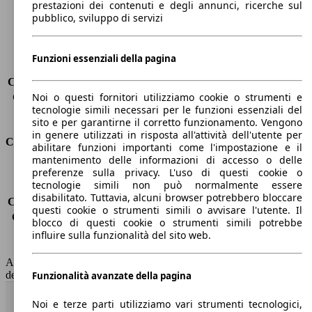
prestazioni dei contenuti e degli annunci, ricerche sul
Peso massimo
-
pubblico, sviluppo di servizi
Carico massimo
-
Porte
3
Sedili
4
Funzioni essenziali della pagina
Carico sul tetto
-
Capacità di traino (senza freni)
-
Noi o questi fornitori utilizziamo cookie o strumenti e
Capacità di traino (con freni)
750 kg
tecnologie simili necessari per le funzioni essenziali del
Volume del bagagliaio
211 - 731 l
sito e per garantirne il corretto funzionamento. Vengono
in genere utilizzati in risposta all'attività dell'utente per
Consumi
abilitare funzioni importanti come l'impostazione e il
mantenimento delle informazioni di accesso o delle
Emissioni di CO2*
155 g/km (komb.)
preferenze sulla privacy. L'uso di questi cookie o
tecnologie simili non può normalmente essere
Consumo (urbano)
9.1 l/100km
disabilitato. Tuttavia, alcuni browser potrebbero bloccare
Consumo (extra-urbano)
5.2 l/100km
questi cookie o strumenti simili o avvisare l'utente. Il
Consumo (combinato)*
6.7 l/100km
blocco di questi cookie o strumenti simili potrebbe
Classe di emissione
Euro 6
influire sulla funzionalità del sito web.
Capacità del serbatoio
47 l
AutoScout24 non si assume alcuna responsabilità per la correttezza
dei dati.
Funzionalità avanzate della pagina
Torna su
Noi e terze parti utilizziamo vari strumenti tecnologici,