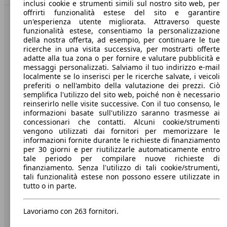
inclusi cookie e strumenti simili sul nostro sito web, per
offrirti funzionalità estese del sito e garantire
un'esperienza utente migliorata. Attraverso queste
Benvenuti su AutoScout24, il mercato auto europeo.
funzionalità estese, consentiamo la personalizzazione
della nostra offerta, ad esempio, per continuare le tue
ricerche in una visita successiva, per mostrarti offerte
Società
adatte alla tua zona o per fornire e valutare pubblicità e
messaggi personalizzati. Salviamo il tuo indirizzo e-mail
A proposito di AutoScout24
localmente se lo inserisci per le ricerche salvate, i veicoli
preferiti o nell'ambito della valutazione dei prezzi. Ciò
Stampa
semplifica l'utilizzo del sito web, poiché non è necessario
reinserirlo nelle visite successive. Con il tuo consenso, le
Media
informazioni basate sull'utilizzo saranno trasmesse ai
concessionari che contatti. Alcuni cookie/strumenti
Condizioni generali
vengono utilizzati dai fornitori per memorizzare le
informazioni fornite durante le richieste di finanziamento
Informazioni
per 30 giorni e per riutilizzarle automaticamente entro
tale periodo per compilare nuove richieste di
Privacy
finanziamento. Senza l'utilizzo di tali cookie/strumenti,
tali funzionalità estese non possono essere utilizzate in
Dichiarazione di Accessibilità
tutto o in parte.
Servizi
Lavoriamo con 263 fornitori.
Area rivenditori