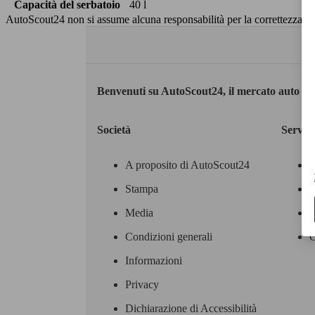
Capacità del serbatoio
40 l
AutoScout24 non si assume alcuna responsabilità per la correttezza dei
Benvenuti su AutoScout24, il mercato auto eu
Società
Servizi
A proposito di AutoScout24
Stampa
M
Media
A
Condizioni generali
C
Informazioni
Privacy
Dichiarazione di Accessibilità