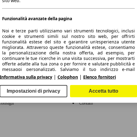
sito web.
 dati.
Funzionalità avanzate della pagina
Noi e terze parti utilizziamo vari strumenti tecnologici, inclusi
cookie e strumenti simili sul nostro sito web, per offrirti
ropeo.
funzionalità estese del sito e garantire un'esperienza utente
migliorata. Attraverso queste funzionalità estese, consentiamo
la personalizzazione della nostra offerta, ad esempio, per
Area rivenditori
continuare le tue ricerche in una visita successiva, per mostrarti
offerte adatte alla tua zona o per fornire e valutare pubblicità e
messaggi personalizzati. Salviamo il tuo indirizzo e-mail
Contatti
Servizi per i dealer
localmente se lo inserisci per le ricerche salvate, i veicoli
|
|
Informativa sulla privacy
Colophon
Elenco fornitori
preferiti o nell'ambito della valutazione dei prezzi. Ciò semplifica
arche e modelli
Login
l'utilizzo del sito web, poiché non è necessario reinserirlo nelle
visite successive. Con il tuo consenso, le informazioni basate
Impostazioni di privacy
Accetta tutto
uto usate per regione
Registrazione
sull'utilizzo saranno trasmesse ai concessionari che contatti.
Alcuni cookie/strumenti vengono utilizzati dai fornitori per
onsigli
Contatti
memorizzare le informazioni fornite durante le richieste di
finanziamento per 30 giorni e per riutilizzarle automaticamente
entro tale periodo per compilare nuove richieste di
finanziamento. Senza l'utilizzo di tali cookie/strumenti, tali
funzionalità estese non possono essere utilizzate in tutto o in
parte.