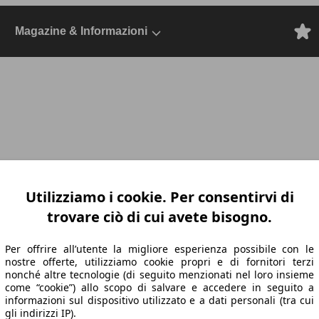
Magazine & Informazioni
 tecnici
Utilizziamo i cookie. Per consentirvi di
tion
Mini F56 2021 3p, Dal 2021, Berlina, B
trovare ciò di cui avete bisogno.
Per offrire all’utente la migliore esperienza possibile con le
nostre offerte, utilizziamo cookie propri e di fornitori terzi
nonché altre tecnologie (di seguito menzionati nel loro insieme
come “cookie”) allo scopo di salvare e accedere in seguito a
informazioni sul dispositivo utilizzato e a dati personali (tra cui
gli indirizzi IP).