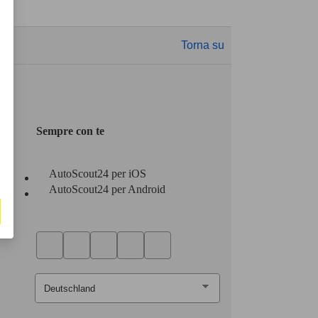
Torna su
Sempre con te
AutoScout24 per iOS
AutoScout24 per Android