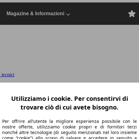
Magazine & Informazioni
 tecnici
 Works
Mini 2018 3p Benzina, Dal 2018, Berl
Utilizziamo i cookie. Per consentirvi di
trovare ciò di cui avete bisogno.
Per offrire all’utente la migliore esperienza possibile con le
nostre offerte, utilizziamo cookie propri e di fornitori terzi
nonché altre tecnologie (di seguito menzionati nel loro insieme
come “cookie”) allo scopo di salvare e accedere in seguito a