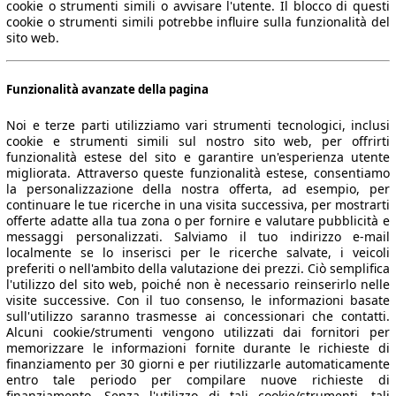
cookie o strumenti simili o avvisare l'utente. Il blocco di questi
cookie o strumenti simili potrebbe influire sulla funzionalità del
sito web.
Funzionalità avanzate della pagina
Noi e terze parti utilizziamo vari strumenti tecnologici, inclusi
cookie e strumenti simili sul nostro sito web, per offrirti
funzionalità estese del sito e garantire un'esperienza utente
migliorata. Attraverso queste funzionalità estese, consentiamo
la personalizzazione della nostra offerta, ad esempio, per
continuare le tue ricerche in una visita successiva, per mostrarti
offerte adatte alla tua zona o per fornire e valutare pubblicità e
messaggi personalizzati. Salviamo il tuo indirizzo e-mail
localmente se lo inserisci per le ricerche salvate, i veicoli
 dati.
preferiti o nell'ambito della valutazione dei prezzi. Ciò semplifica
l'utilizzo del sito web, poiché non è necessario reinserirlo nelle
visite successive. Con il tuo consenso, le informazioni basate
sull'utilizzo saranno trasmesse ai concessionari che contatti.
Alcuni cookie/strumenti vengono utilizzati dai fornitori per
memorizzare le informazioni fornite durante le richieste di
ropeo.
finanziamento per 30 giorni e per riutilizzarle automaticamente
entro tale periodo per compilare nuove richieste di
finanziamento. Senza l'utilizzo di tali cookie/strumenti, tali