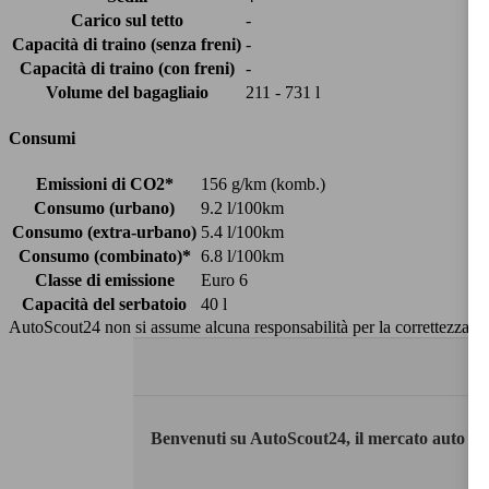
Carico sul tetto
-
Capacità di traino (senza freni)
-
Capacità di traino (con freni)
-
Volume del bagagliaio
211 - 731 l
Consumi
Emissioni di CO2*
156 g/km (komb.)
Consumo (urbano)
9.2 l/100km
Consumo (extra-urbano)
5.4 l/100km
Consumo (combinato)*
6.8 l/100km
Classe di emissione
Euro 6
Capacità del serbatoio
40 l
AutoScout24 non si assume alcuna responsabilità per la correttezza dei
Benvenuti su AutoScout24, il mercato auto eu