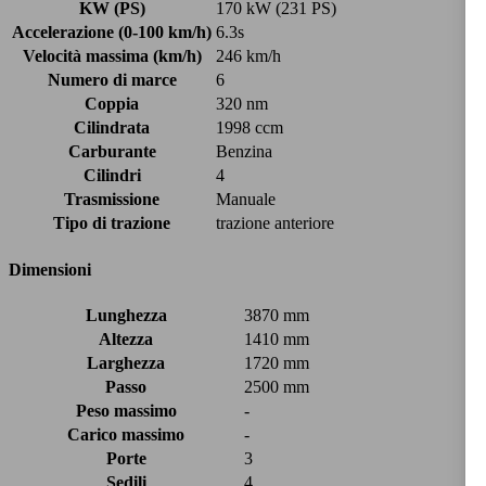
KW (PS)
170 kW (231 PS)
Accelerazione (0-100 km/h)
6.3s
Velocità massima (km/h)
246 km/h
Numero di marce
6
Coppia
320 nm
Cilindrata
1998 ccm
Carburante
Benzina
Cilindri
4
Trasmissione
Manuale
Tipo di trazione
trazione anteriore
Dimensioni
Lunghezza
3870 mm
Altezza
1410 mm
Larghezza
1720 mm
Passo
2500 mm
Peso massimo
-
Carico massimo
-
Porte
3
Sedili
4