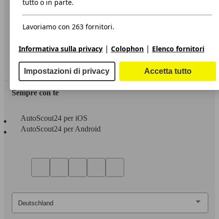
tutto o in parte.
Privacy
Lavoriamo con 263 fornitori.
Dichiarazione di Accessibilità
|
|
Informativa sulla privacy
Colophon
Elenco fornitori
Servizi
Area rivenditori
Impostazioni di privacy
Accetta tutto
Sempre con te
AutoScout24 per iOS
AutoScout24 per Android