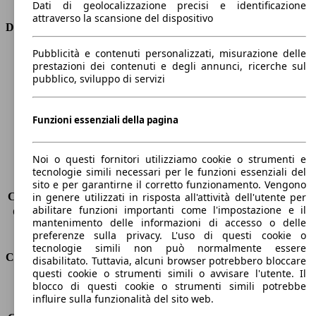
Dati di geolocalizzazione precisi e identificazione
attraverso la scansione del dispositivo
Dimensioni
Pubblicità e contenuti personalizzati, misurazione delle
Lunghezza
4100 mm
prestazioni dei contenuti e degli annunci, ricerche sul
Altezza
1530 mm
pubblico, sviluppo di servizi
Larghezza
1700 mm
Passo
2600 mm
Peso massimo
1510 kg
Funzioni essenziali della pagina
Carico massimo
-
Porte
5
Noi o questi fornitori utilizziamo cookie o strumenti e
Sedili
5
tecnologie simili necessari per le funzioni essenziali del
Carico sul tetto
-
sito e per garantirne il corretto funzionamento. Vengono
Capacità di traino (senza freni)
-
in genere utilizzati in risposta all'attività dell'utente per
abilitare funzioni importanti come l'impostazione e il
Capacità di traino (con freni)
450 kg
mantenimento delle informazioni di accesso o delle
Volume del bagagliaio
325 - 2012 l
preferenze sulla privacy. L'uso di questi cookie o
tecnologie simili non può normalmente essere
Consumi
disabilitato. Tuttavia, alcuni browser potrebbero bloccare
questi cookie o strumenti simili o avvisare l'utente. Il
blocco di questi cookie o strumenti simili potrebbe
Emissioni di CO2*
109 g/km (komb.)
influire sulla funzionalità del sito web.
Consumo (urbano)
5.9 l/100km