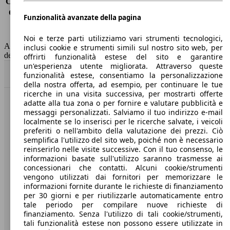
Consumo (extra-urbano)
4.0 l/100km
Consumo (combinato)*
4.7 l/100km
Funzionalità avanzate della pagina
Classe di emissione
Euro 6
Capacità del serbatoio
41 l
Noi e terze parti utilizziamo vari strumenti tecnologici,
AutoScout24 non si assume alcuna responsabilità per la correttezza
inclusi cookie e strumenti simili sul nostro sito web, per
dei dati.
offrirti funzionalità estese del sito e garantire
un'esperienza utente migliorata. Attraverso queste
Torna su
funzionalità estese, consentiamo la personalizzazione
della nostra offerta, ad esempio, per continuare le tue
ricerche in una visita successiva, per mostrarti offerte
adatte alla tua zona o per fornire e valutare pubblicità e
Benvenuti su AutoScout24, il mercato auto europeo.
messaggi personalizzati. Salviamo il tuo indirizzo e-mail
localmente se lo inserisci per le ricerche salvate, i veicoli
preferiti o nell'ambito della valutazione dei prezzi. Ciò
Società
semplifica l'utilizzo del sito web, poiché non è necessario
reinserirlo nelle visite successive. Con il tuo consenso, le
A proposito di AutoScout24
informazioni basate sull'utilizzo saranno trasmesse ai
concessionari che contatti. Alcuni cookie/strumenti
Stampa
vengono utilizzati dai fornitori per memorizzare le
informazioni fornite durante le richieste di finanziamento
Media
per 30 giorni e per riutilizzarle automaticamente entro
tale periodo per compilare nuove richieste di
Condizioni generali
finanziamento. Senza l'utilizzo di tali cookie/strumenti,
tali funzionalità estese non possono essere utilizzate in
Informazioni