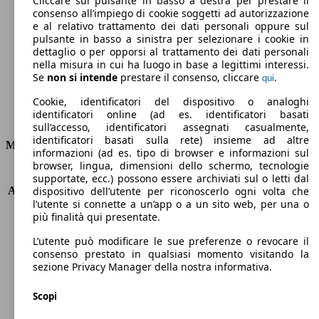
Cliccare sul pulsante in basso a destra per prestare il
consenso all’impiego di cookie soggetti ad autorizzazione
Emissioni di CO2 (combinato)*
e al relativo trattamento dei dati personali oppure sul
pulsante in basso a sinistra per selezionare i cookie in
dettaglio o per opporsi al trattamento dei dati personali
nella misura in cui ha luogo in base a legittimi interessi.
Se
non si intende
prestare il consenso, cliccare
.
qui
Ø 4.7 l/100km
Cookie, identificatori del dispositivo o analoghi
identificatori online (ad es. identificatori basati
Consumi
sull’accesso, identificatori assegnati casualmente,
identificatori basati sulla rete) insieme ad altre
Motore e Prestazioni
informazioni (ad es. tipo di browser e informazioni sul
browser, lingua, dimensioni dello schermo, tecnologie
KW (PS)
59 kW (80 PS)
supportate, ecc.) possono essere archiviati sul o letti dal
Accelerazione (0-100 km/h)
13.7s
dispositivo dell’utente per riconoscerlo ogni volta che
l’utente si connette a un’app o a un sito web, per una o
Velocità massima (km/h)
170 km/h
più finalità qui presentate.
Numero di marce
5
Coppia
110 nm
L’utente può modificare le sue preferenze o revocare il
Cilindrata
1198 ccm
consenso prestato in qualsiasi momento visitando la
sezione Privacy Manager della nostra informativa.
Carburante
Benzina
Cilindri
3
Scopi
Trasmissione
Manuale
Tipo di trazione
trazione anteriore