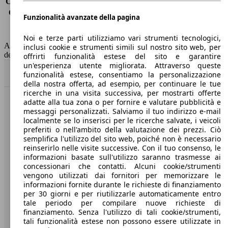
Consumo (extra-urbano)
4.7 l/100km
Consumo (combinato)*
5.2 l/100km
Funzionalità avanzate della pagina
Classe di emissione
Euro 5
Capacità del serbatoio
41 l
Noi e terze parti utilizziamo vari strumenti tecnologici,
AutoScout24 non si assume alcuna responsabilità per la correttezza
inclusi cookie e strumenti simili sul nostro sito web, per
dei dati.
offrirti funzionalità estese del sito e garantire
un'esperienza utente migliorata. Attraverso queste
Torna su
funzionalità estese, consentiamo la personalizzazione
della nostra offerta, ad esempio, per continuare le tue
ricerche in una visita successiva, per mostrarti offerte
adatte alla tua zona o per fornire e valutare pubblicità e
Benvenuti su AutoScout24, il mercato auto europeo.
messaggi personalizzati. Salviamo il tuo indirizzo e-mail
localmente se lo inserisci per le ricerche salvate, i veicoli
preferiti o nell'ambito della valutazione dei prezzi. Ciò
Società
semplifica l'utilizzo del sito web, poiché non è necessario
reinserirlo nelle visite successive. Con il tuo consenso, le
A proposito di AutoScout24
informazioni basate sull'utilizzo saranno trasmesse ai
concessionari che contatti. Alcuni cookie/strumenti
Stampa
vengono utilizzati dai fornitori per memorizzare le
informazioni fornite durante le richieste di finanziamento
Media
per 30 giorni e per riutilizzarle automaticamente entro
tale periodo per compilare nuove richieste di
Condizioni generali
finanziamento. Senza l'utilizzo di tali cookie/strumenti,
tali funzionalità estese non possono essere utilizzate in
Informazioni