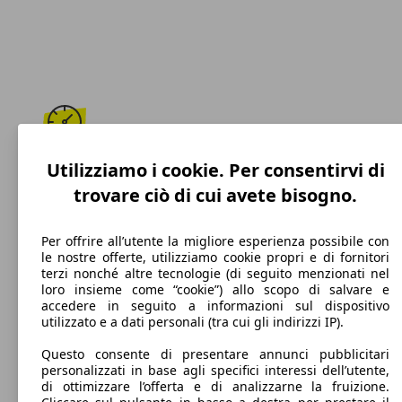
172 km/h
Utilizziamo i cookie. Per consentirvi di
trovare ciò di cui avete bisogno.
Velocità massima
Per offrire all’utente la migliore esperienza possibile con
le nostre offerte, utilizziamo cookie propri e di fornitori
terzi nonché altre tecnologie (di seguito menzionati nel
Benzina
loro insieme come “cookie”) allo scopo di salvare e
accedere in seguito a informazioni sul dispositivo
Carburante
utilizzato e a dati personali (tra cui gli indirizzi IP).
Questo consente di presentare annunci pubblicitari
personalizzati in base agli specifici interessi dell’utente,
di ottimizzare l’offerta e di analizzarne la fruizione.
119 g/km