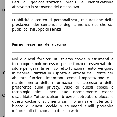
Dati di geolocalizzazione precisi e identificazione
attraverso la scansione del dispositivo
Dimensioni
Pubblicità e contenuti personalizzati, misurazione delle
Lunghezza
4100 mm
prestazioni dei contenuti e degli annunci, ricerche sul
Altezza
1530 mm
pubblico, sviluppo di servizi
Larghezza
1700 mm
Passo
2600 mm
Peso massimo
-
Funzioni essenziali della pagina
Carico massimo
-
Porte
5
Noi o questi fornitori utilizziamo cookie o strumenti e
Sedili
5
tecnologie simili necessari per le funzioni essenziali del
Carico sul tetto
-
sito e per garantirne il corretto funzionamento. Vengono
Capacità di traino (senza freni)
-
in genere utilizzati in risposta all'attività dell'utente per
abilitare funzioni importanti come l'impostazione e il
Capacità di traino (con freni)
450 kg
mantenimento delle informazioni di accesso o delle
Volume del bagagliaio
325 - 2012 l
preferenze sulla privacy. L'uso di questi cookie o
tecnologie simili non può normalmente essere
Consumi
disabilitato. Tuttavia, alcuni browser potrebbero bloccare
questi cookie o strumenti simili o avvisare l'utente. Il
blocco di questi cookie o strumenti simili potrebbe
Emissioni di CO2*
119 g/km (komb.)
influire sulla funzionalità del sito web.
Consumo (urbano)
6.1 l/100km