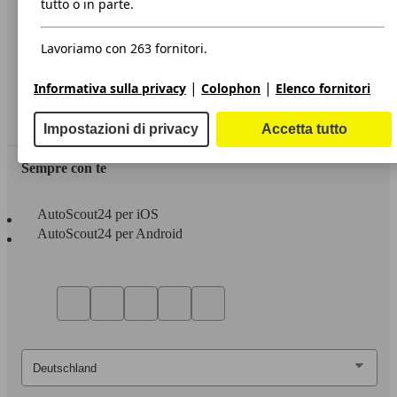
tutto o in parte.
Privacy
Lavoriamo con 263 fornitori.
Dichiarazione di Accessibilità
|
|
Informativa sulla privacy
Colophon
Elenco fornitori
Servizi
Area rivenditori
Impostazioni di privacy
Accetta tutto
Sempre con te
AutoScout24 per iOS
AutoScout24 per Android