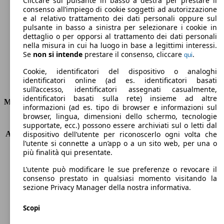
Cliccare sul pulsante in basso a destra per prestare il
consenso all’impiego di cookie soggetti ad autorizzazione
Emissioni di CO2 (combinato)*
e al relativo trattamento dei dati personali oppure sul
pulsante in basso a sinistra per selezionare i cookie in
dettaglio o per opporsi al trattamento dei dati personali
nella misura in cui ha luogo in base a legittimi interessi.
Se
non si intende
prestare il consenso, cliccare
.
qui
Ø 5.2 l/100km
Cookie, identificatori del dispositivo o analoghi
identificatori online (ad es. identificatori basati
Consumi
sull’accesso, identificatori assegnati casualmente,
identificatori basati sulla rete) insieme ad altre
Motore e Prestazioni
informazioni (ad es. tipo di browser e informazioni sul
browser, lingua, dimensioni dello schermo, tecnologie
KW (PS)
72 kW (98 PS)
supportate, ecc.) possono essere archiviati sul o letti dal
Accelerazione (0-100 km/h)
12.2s
dispositivo dell’utente per riconoscerlo ogni volta che
l’utente si connette a un’app o a un sito web, per una o
Velocità massima (km/h)
172 km/h
più finalità qui presentate.
Numero di marce
-
Coppia
147 nm
L’utente può modificare le sue preferenze o revocare il
Cilindrata
1198 ccm
consenso prestato in qualsiasi momento visitando la
sezione Privacy Manager della nostra informativa.
Carburante
Benzina
Cilindri
3
Scopi
Trasmissione
Automatico
Tipo di trazione
trazione anteriore