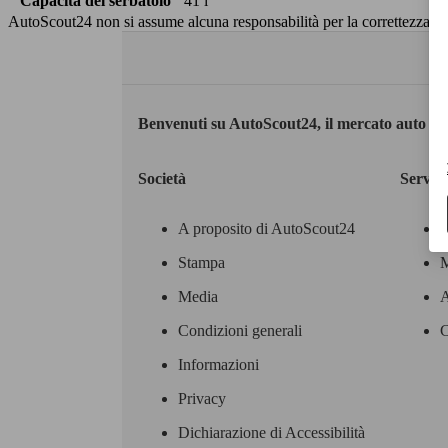
Capacità del serbatoio
41 l
AutoScout24 non si assume alcuna responsabilità per la correttezza dei
Benvenuti su AutoScout24, il mercato auto eu
Società
Servizi
A proposito di AutoScout24
Stampa
M
Media
A
Condizioni generali
C
Informazioni
Privacy
Dichiarazione di Accessibilità