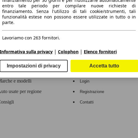
finanziamento per 30 giorni e per riutilizzarle automaticamente
entro tale periodo per compilare nuove richieste di
 dati.
finanziamento. Senza l'utilizzo di tali cookie/strumenti, tali
funzionalità estese non possono essere utilizzate in tutto o in
parte.
Lavoriamo con 263 fornitori.
ropeo.
|
|
Informativa sulla privacy
Colophon
Elenco fornitori
Area rivenditori
Impostazioni di privacy
Accetta tutto
Contatti
Servizi per i dealer
arche e modelli
Login
uto usate per regione
Registrazione
onsigli
Contatti