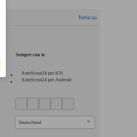
Torna su
Sempre con te
AutoScout24 per iOS
AutoScout24 per Android