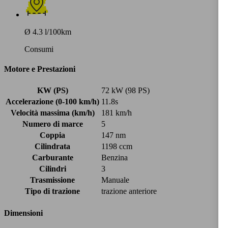
Ø 4.3 l/100km
Consumi
Motore e Prestazioni
KW (PS)
72 kW (98 PS)
Accelerazione (0-100 km/h)
11.8s
Velocità massima (km/h)
181 km/h
Numero di marce
5
Coppia
147 nm
Cilindrata
1198 ccm
Carburante
Benzina
Cilindri
3
Trasmissione
Manuale
Tipo di trazione
trazione anteriore
Dimensioni