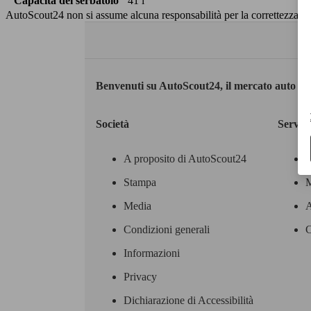
Capacità del serbatoio
41 l
AutoScout24 non si assume alcuna responsabilità per la correttezza dei
Benvenuti su AutoScout24, il mercato auto eu
Società
Servizi
A proposito di AutoScout24
Stampa
M
Media
A
Condizioni generali
C
Informazioni
Privacy
Dichiarazione di Accessibilità