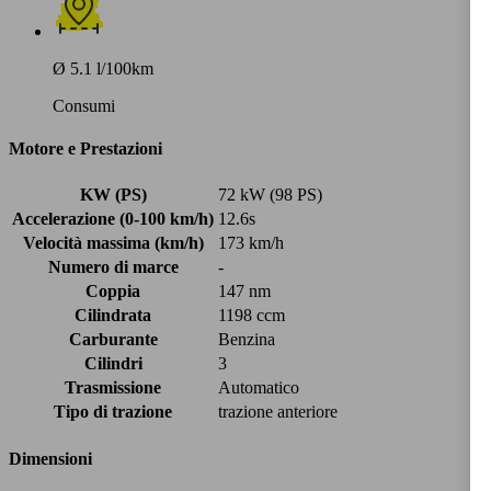
Ø 5.1 l/100km
Consumi
Motore e Prestazioni
KW (PS)
72 kW (98 PS)
Accelerazione (0-100 km/h)
12.6s
Velocità massima (km/h)
173 km/h
Numero di marce
-
Coppia
147 nm
Cilindrata
1198 ccm
Carburante
Benzina
Cilindri
3
Trasmissione
Automatico
Tipo di trazione
trazione anteriore
Dimensioni