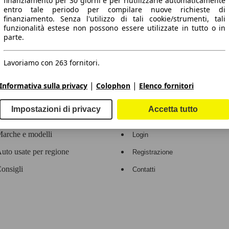
finanziamento per 30 giorni e per riutilizzarle automaticamente
entro tale periodo per compilare nuove richieste di
 dati.
finanziamento. Senza l'utilizzo di tali cookie/strumenti, tali
funzionalità estese non possono essere utilizzate in tutto o in
parte.
Lavoriamo con 263 fornitori.
ropeo.
|
|
Informativa sulla privacy
Colophon
Elenco fornitori
Area rivenditori
Impostazioni di privacy
Accetta tutto
Contatti
Servizi per i dealer
arche e modelli
Login
uto usate per regione
Registrazione
onsigli
Contatti