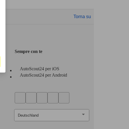
Torna su
Sempre con te
AutoScout24 per iOS
AutoScout24 per Android