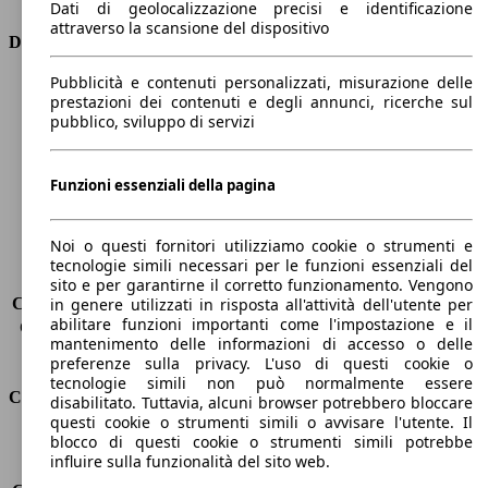
Dati di geolocalizzazione precisi e identificazione
attraverso la scansione del dispositivo
Dimensioni
Pubblicità e contenuti personalizzati, misurazione delle
Lunghezza
4100 mm
prestazioni dei contenuti e degli annunci, ricerche sul
Altezza
1530 mm
pubblico, sviluppo di servizi
Larghezza
1700 mm
Passo
2600 mm
Peso massimo
-
Funzioni essenziali della pagina
Carico massimo
-
Porte
5
Noi o questi fornitori utilizziamo cookie o strumenti e
Sedili
5
tecnologie simili necessari per le funzioni essenziali del
Carico sul tetto
-
sito e per garantirne il corretto funzionamento. Vengono
Capacità di traino (senza freni)
-
in genere utilizzati in risposta all'attività dell'utente per
abilitare funzioni importanti come l'impostazione e il
Capacità di traino (con freni)
450 kg
mantenimento delle informazioni di accesso o delle
Volume del bagagliaio
325 - 2012 l
preferenze sulla privacy. L'uso di questi cookie o
tecnologie simili non può normalmente essere
Consumi
disabilitato. Tuttavia, alcuni browser potrebbero bloccare
questi cookie o strumenti simili o avvisare l'utente. Il
blocco di questi cookie o strumenti simili potrebbe
Emissioni di CO2*
119 g/km (komb.)
influire sulla funzionalità del sito web.
Consumo (urbano)
6.2 l/100km