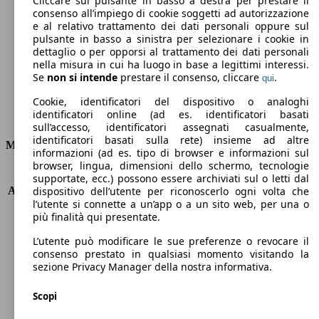
Cliccare sul pulsante in basso a destra per prestare il
consenso all’impiego di cookie soggetti ad autorizzazione
Emissioni di CO2 (combinato)*
e al relativo trattamento dei dati personali oppure sul
pulsante in basso a sinistra per selezionare i cookie in
dettaglio o per opporsi al trattamento dei dati personali
nella misura in cui ha luogo in base a legittimi interessi.
Se
non si intende
prestare il consenso, cliccare
.
qui
Ø 5.1 l/100km
Cookie, identificatori del dispositivo o analoghi
identificatori online (ad es. identificatori basati
Consumi
sull’accesso, identificatori assegnati casualmente,
identificatori basati sulla rete) insieme ad altre
Motore e Prestazioni
informazioni (ad es. tipo di browser e informazioni sul
browser, lingua, dimensioni dello schermo, tecnologie
KW (PS)
72 kW (98 PS)
supportate, ecc.) possono essere archiviati sul o letti dal
Accelerazione (0-100 km/h)
12.6s
dispositivo dell’utente per riconoscerlo ogni volta che
l’utente si connette a un’app o a un sito web, per una o
Velocità massima (km/h)
173 km/h
più finalità qui presentate.
Numero di marce
-
Coppia
147 nm
L’utente può modificare le sue preferenze o revocare il
Cilindrata
1198 ccm
consenso prestato in qualsiasi momento visitando la
sezione Privacy Manager della nostra informativa.
Carburante
Benzina
Cilindri
3
Scopi
Trasmissione
Automatico
Tipo di trazione
trazione anteriore