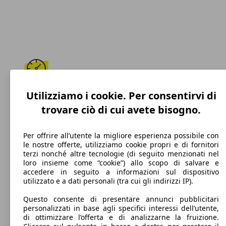
173 km/h
Utilizziamo i cookie. Per consentirvi di
trovare ciò di cui avete bisogno.
Velocità massima
Per offrire all’utente la migliore esperienza possibile con
le nostre offerte, utilizziamo cookie propri e di fornitori
terzi nonché altre tecnologie (di seguito menzionati nel
Benzina
loro insieme come “cookie”) allo scopo di salvare e
accedere in seguito a informazioni sul dispositivo
Carburante
utilizzato e a dati personali (tra cui gli indirizzi IP).
Questo consente di presentare annunci pubblicitari
personalizzati in base agli specifici interessi dell’utente,
di ottimizzare l’offerta e di analizzarne la fruizione.
119 g/km