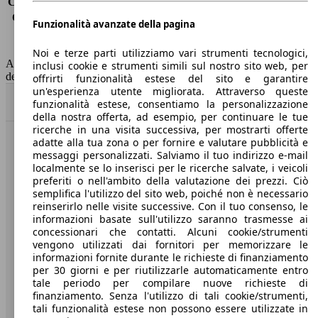
Consumo (extra-urbano)
4.5 l/100km
Consumo (combinato)*
5.1 l/100km
Funzionalità avanzate della pagina
Classe di emissione
Euro 6
Capacità del serbatoio
41 l
Noi e terze parti utilizziamo vari strumenti tecnologici,
AutoScout24 non si assume alcuna responsabilità per la correttezza
inclusi cookie e strumenti simili sul nostro sito web, per
dei dati.
offrirti funzionalità estese del sito e garantire
un'esperienza utente migliorata. Attraverso queste
Torna su
funzionalità estese, consentiamo la personalizzazione
della nostra offerta, ad esempio, per continuare le tue
ricerche in una visita successiva, per mostrarti offerte
adatte alla tua zona o per fornire e valutare pubblicità e
Benvenuti su AutoScout24, il mercato auto europeo.
messaggi personalizzati. Salviamo il tuo indirizzo e-mail
localmente se lo inserisci per le ricerche salvate, i veicoli
preferiti o nell'ambito della valutazione dei prezzi. Ciò
Società
semplifica l'utilizzo del sito web, poiché non è necessario
reinserirlo nelle visite successive. Con il tuo consenso, le
A proposito di AutoScout24
informazioni basate sull'utilizzo saranno trasmesse ai
concessionari che contatti. Alcuni cookie/strumenti
Stampa
vengono utilizzati dai fornitori per memorizzare le
informazioni fornite durante le richieste di finanziamento
Media
per 30 giorni e per riutilizzarle automaticamente entro
tale periodo per compilare nuove richieste di
Condizioni generali
finanziamento. Senza l'utilizzo di tali cookie/strumenti,
tali funzionalità estese non possono essere utilizzate in
Informazioni