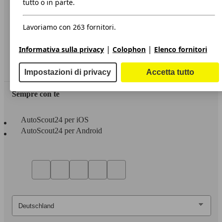
tutto o in parte.
Privacy
Lavoriamo con 263 fornitori.
Dichiarazione di Accessibilità
|
|
Informativa sulla privacy
Colophon
Elenco fornitori
Servizi
Area rivenditori
Impostazioni di privacy
Accetta tutto
Sempre con te
AutoScout24 per iOS
AutoScout24 per Android