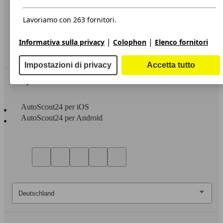
Privacy
Dichiarazione di Accessibilità
Lavoriamo con 263 fornitori.
Servizi
|
|
Informativa sulla privacy
Colophon
Elenco fornitori
Area rivenditori
Impostazioni di privacy
Accetta tutto
Sempre con te
AutoScout24 per iOS
AutoScout24 per Android