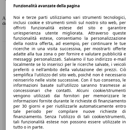
Funzionalità avanzate della pagina
Classe di emissione
Euro 6
Capacità del serbatoio
41 l
Noi e terze parti utilizziamo vari strumenti tecnologici,
AutoScout24 non si assume alcuna responsabilità per la correttezza
inclusi cookie e strumenti simili sul nostro sito web, per
dei dati.
offrirti funzionalità estese del sito e garantire
un'esperienza utente migliorata. Attraverso queste
Torna su
funzionalità estese, consentiamo la personalizzazione
della nostra offerta, ad esempio, per continuare le tue
ricerche in una visita successiva, per mostrarti offerte
Benvenuti su AutoScout24, il mercato auto europeo.
adatte alla tua zona o per fornire e valutare pubblicità e
messaggi personalizzati. Salviamo il tuo indirizzo e-mail
localmente se lo inserisci per le ricerche salvate, i veicoli
Società
preferiti o nell'ambito della valutazione dei prezzi. Ciò
semplifica l'utilizzo del sito web, poiché non è necessario
reinserirlo nelle visite successive. Con il tuo consenso, le
A proposito di AutoScout24
informazioni basate sull'utilizzo saranno trasmesse ai
concessionari che contatti. Alcuni cookie/strumenti
Stampa
vengono utilizzati dai fornitori per memorizzare le
informazioni fornite durante le richieste di finanziamento
Media
per 30 giorni e per riutilizzarle automaticamente entro
Condizioni generali
tale periodo per compilare nuove richieste di
finanziamento. Senza l'utilizzo di tali cookie/strumenti,
Informazioni
tali funzionalità estese non possono essere utilizzate in
tutto o in parte.