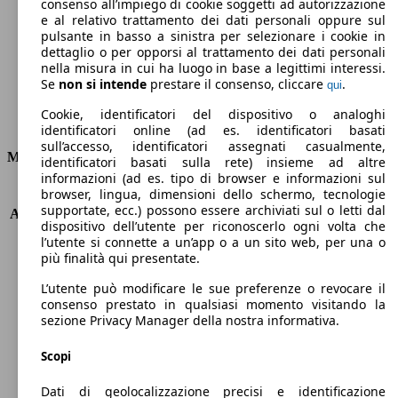
Emissioni di CO2 (combinato)*
consenso all’impiego di cookie soggetti ad autorizzazione
e al relativo trattamento dei dati personali oppure sul
pulsante in basso a sinistra per selezionare i cookie in
dettaglio o per opporsi al trattamento dei dati personali
nella misura in cui ha luogo in base a legittimi interessi.
Se
non si intende
prestare il consenso, cliccare
.
qui
Ø 4.7 l/100km
Cookie, identificatori del dispositivo o analoghi
Consumi
identificatori online (ad es. identificatori basati
sull’accesso, identificatori assegnati casualmente,
Motore e Prestazioni
identificatori basati sulla rete) insieme ad altre
informazioni (ad es. tipo di browser e informazioni sul
browser, lingua, dimensioni dello schermo, tecnologie
KW (PS)
59 kW (80 PS)
supportate, ecc.) possono essere archiviati sul o letti dal
Accelerazione (0-100 km/h)
13.7s
dispositivo dell’utente per riconoscerlo ogni volta che
Velocità massima (km/h)
170 km/h
l’utente si connette a un’app o a un sito web, per una o
Numero di marce
5
più finalità qui presentate.
Coppia
110 nm
L’utente può modificare le sue preferenze o revocare il
Cilindrata
1198 ccm
consenso prestato in qualsiasi momento visitando la
Carburante
Benzina
sezione Privacy Manager della nostra informativa.
Cilindri
3
Trasmissione
Manuale
Scopi
Tipo di trazione
trazione anteriore
Dati di geolocalizzazione precisi e identificazione