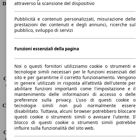
attraverso la scansione del dispositivo
Dimensioni
Lunghezza
4100 mm
Pubblicità e contenuti personalizzati, misurazione delle
Altezza
1530 mm
prestazioni dei contenuti e degli annunci, ricerche sul
pubblico, sviluppo di servizi
Larghezza
1700 mm
Passo
2600 mm
Peso massimo
1510 kg
Funzioni essenziali della pagina
Carico massimo
-
Porte
5
Sedili
5
Noi o questi fornitori utilizziamo cookie o strumenti e
tecnologie simili necessari per le funzioni essenziali del
Carico sul tetto
-
sito e per garantirne il corretto funzionamento. Vengono
Capacità di traino (senza freni)
-
in genere utilizzati in risposta all'attività dell'utente per
Capacità di traino (con freni)
450 kg
abilitare funzioni importanti come l'impostazione e il
Volume del bagagliaio
325 - 2012 l
mantenimento delle informazioni di accesso o delle
preferenze sulla privacy. L'uso di questi cookie o
tecnologie simili non può normalmente essere
Consumi
disabilitato. Tuttavia, alcuni browser potrebbero bloccare
questi cookie o strumenti simili o avvisare l'utente. Il
Emissioni di CO2*
109 g/km (komb.)
blocco di questi cookie o strumenti simili potrebbe
Consumo (urbano)
5.9 l/100km
influire sulla funzionalità del sito web.
Consumo (extra-urbano)
4.0 l/100km
Consumo (combinato)*
4.7 l/100km