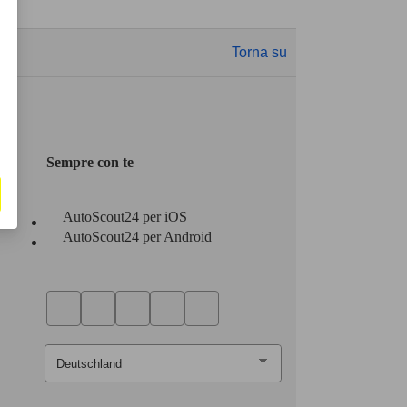
Torna su
Sempre con te
AutoScout24 per iOS
AutoScout24 per Android