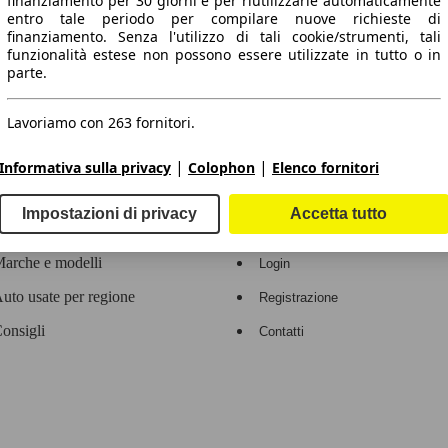
finanziamento per 30 giorni e per riutilizzarle automaticamente
entro tale periodo per compilare nuove richieste di
 dati.
finanziamento. Senza l'utilizzo di tali cookie/strumenti, tali
funzionalità estese non possono essere utilizzate in tutto o in
parte.
Lavoriamo con 263 fornitori.
ropeo.
|
|
Informativa sulla privacy
Colophon
Elenco fornitori
Area rivenditori
Impostazioni di privacy
Accetta tutto
Contatti
Servizi per i dealer
arche e modelli
Login
uto usate per regione
Registrazione
onsigli
Contatti