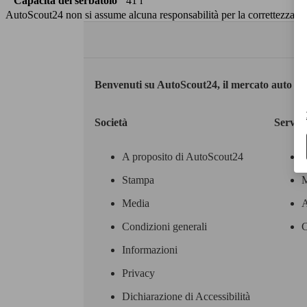
Capacità del serbatoio
41 l
AutoScout24 non si assume alcuna responsabilità per la correttezza dei
Benvenuti su AutoScout24, il mercato auto eu
Società
Servizi
A proposito di AutoScout24
Stampa
M
Media
A
Condizioni generali
C
Informazioni
Privacy
Dichiarazione di Accessibilità