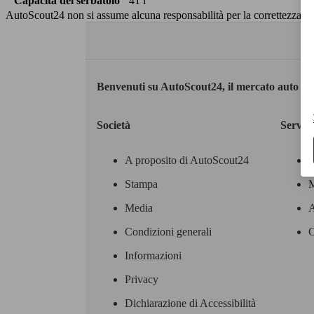
Capacità del serbatoio
41 l
AutoScout24 non si assume alcuna responsabilità per la correttezza dei
Benvenuti su AutoScout24, il mercato auto eu
Società
Servizi
A proposito di AutoScout24
Stampa
M
Media
A
Condizioni generali
C
Informazioni
Privacy
Dichiarazione di Accessibilità