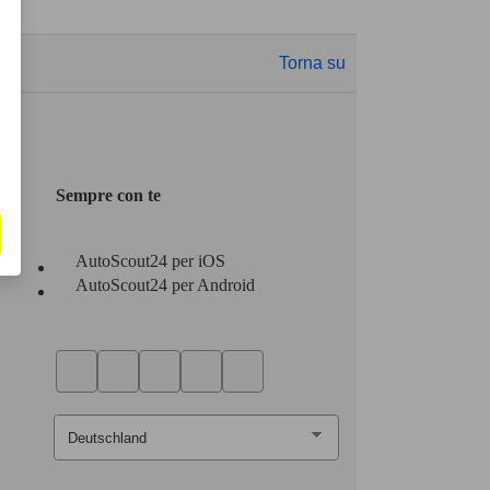
Torna su
Sempre con te
AutoScout24 per iOS
AutoScout24 per Android