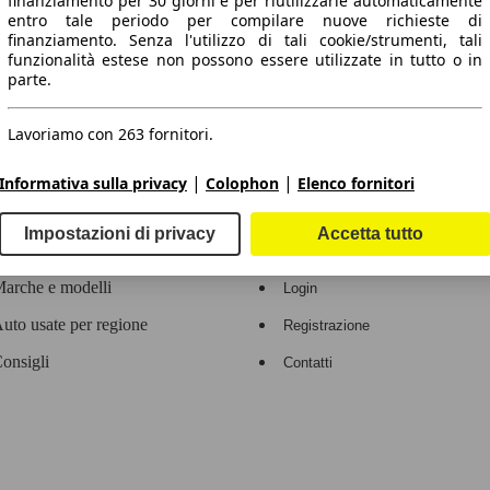
finanziamento per 30 giorni e per riutilizzarle automaticamente
entro tale periodo per compilare nuove richieste di
 dati.
finanziamento. Senza l'utilizzo di tali cookie/strumenti, tali
funzionalità estese non possono essere utilizzate in tutto o in
parte.
Lavoriamo con 263 fornitori.
ropeo.
|
|
Informativa sulla privacy
Colophon
Elenco fornitori
Area rivenditori
Impostazioni di privacy
Accetta tutto
Contatti
Servizi per i dealer
arche e modelli
Login
uto usate per regione
Registrazione
onsigli
Contatti