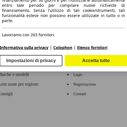
finanziamento per 30 giorni e per riutilizzarle automaticamente
entro tale periodo per compilare nuove richieste di
 dati.
finanziamento. Senza l'utilizzo di tali cookie/strumenti, tali
funzionalità estese non possono essere utilizzate in tutto o in
parte.
Lavoriamo con 263 fornitori.
ropeo.
|
|
Informativa sulla privacy
Colophon
Elenco fornitori
Area rivenditori
Impostazioni di privacy
Accetta tutto
Contatti
Servizi per i dealer
arche e modelli
Login
uto usate per regione
Registrazione
onsigli
Contatti