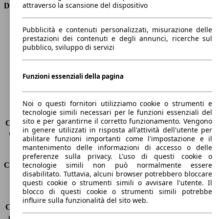
attraverso la scansione del dispositivo
Dimensioni
Lunghezza
4100 mm
Pubblicità e contenuti personalizzati, misurazione delle
Altezza
1530 mm
prestazioni dei contenuti e degli annunci, ricerche sul
pubblico, sviluppo di servizi
Larghezza
1700 mm
Passo
2600 mm
Peso massimo
1615 kg
Funzioni essenziali della pagina
Carico massimo
-
Porte
5
Sedili
5
Noi o questi fornitori utilizziamo cookie o strumenti e
tecnologie simili necessari per le funzioni essenziali del
Carico sul tetto
-
sito e per garantirne il corretto funzionamento. Vengono
Capacità di traino (senza freni)
-
in genere utilizzati in risposta all'attività dell'utente per
Capacità di traino (con freni)
450 kg
abilitare funzioni importanti come l'impostazione e il
Volume del bagagliaio
325 - 2012 l
mantenimento delle informazioni di accesso o delle
preferenze sulla privacy. L'uso di questi cookie o
tecnologie simili non può normalmente essere
Consumi
disabilitato. Tuttavia, alcuni browser potrebbero bloccare
questi cookie o strumenti simili o avvisare l'utente. Il
Emissioni di CO2*
92 g/km (komb.)
blocco di questi cookie o strumenti simili potrebbe
Consumo (urbano)
4.2 l/100km
influire sulla funzionalità del sito web.
Consumo (extra-urbano)
3.2 l/100km
Consumo (combinato)*
3.6 l/100km