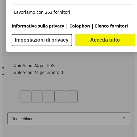
Privacy
Dichiarazione di Accessibilità
Lavoriamo con 263 fornitori.
Servizi
|
|
Informativa sulla privacy
Colophon
Elenco fornitori
Area rivenditori
Impostazioni di privacy
Accetta tutto
Sempre con te
AutoScout24 per iOS
AutoScout24 per Android