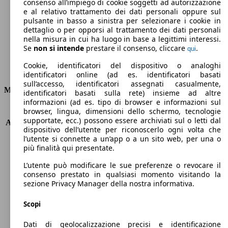
Emissioni di CO2 (combinato)*
consenso all’impiego di cookie soggetti ad autorizzazione
e al relativo trattamento dei dati personali oppure sul
pulsante in basso a sinistra per selezionare i cookie in
dettaglio o per opporsi al trattamento dei dati personali
nella misura in cui ha luogo in base a legittimi interessi.
Se
non si intende
prestare il consenso, cliccare
.
qui
Ø 3.6 l/100km
Cookie, identificatori del dispositivo o analoghi
Consumi
identificatori online (ad es. identificatori basati
sull’accesso, identificatori assegnati casualmente,
Motore e Prestazioni
identificatori basati sulla rete) insieme ad altre
informazioni (ad es. tipo di browser e informazioni sul
browser, lingua, dimensioni dello schermo, tecnologie
KW (PS)
66 kW (90 PS)
supportate, ecc.) possono essere archiviati sul o letti dal
Accelerazione (0-100 km/h)
11.9s
dispositivo dell’utente per riconoscerlo ogni volta che
Velocità massima (km/h)
179 km/h
l’utente si connette a un’app o a un sito web, per una o
Numero di marce
5
più finalità qui presentate.
Coppia
200 nm
L’utente può modificare le sue preferenze o revocare il
Cilindrata
1461 ccm
consenso prestato in qualsiasi momento visitando la
Carburante
Diesel
sezione Privacy Manager della nostra informativa.
Cilindri
4
Trasmissione
Manuale
Scopi
Tipo di trazione
trazione anteriore
Dati di geolocalizzazione precisi e identificazione