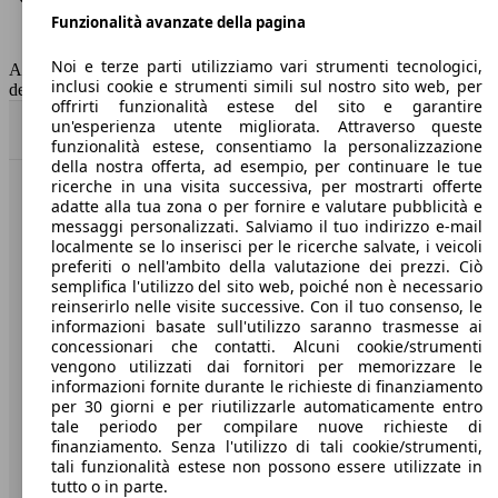
Funzionalità avanzate della pagina
Classe di emissione
Euro 5
Capacità del serbatoio
41 l
Noi e terze parti utilizziamo vari strumenti tecnologici,
AutoScout24 non si assume alcuna responsabilità per la correttezza
inclusi cookie e strumenti simili sul nostro sito web, per
dei dati.
offrirti funzionalità estese del sito e garantire
un'esperienza utente migliorata. Attraverso queste
Torna su
funzionalità estese, consentiamo la personalizzazione
della nostra offerta, ad esempio, per continuare le tue
ricerche in una visita successiva, per mostrarti offerte
Benvenuti su AutoScout24, il mercato auto europeo.
adatte alla tua zona o per fornire e valutare pubblicità e
messaggi personalizzati. Salviamo il tuo indirizzo e-mail
localmente se lo inserisci per le ricerche salvate, i veicoli
Società
preferiti o nell'ambito della valutazione dei prezzi. Ciò
semplifica l'utilizzo del sito web, poiché non è necessario
reinserirlo nelle visite successive. Con il tuo consenso, le
A proposito di AutoScout24
informazioni basate sull'utilizzo saranno trasmesse ai
concessionari che contatti. Alcuni cookie/strumenti
Stampa
vengono utilizzati dai fornitori per memorizzare le
informazioni fornite durante le richieste di finanziamento
Media
per 30 giorni e per riutilizzarle automaticamente entro
Condizioni generali
tale periodo per compilare nuove richieste di
finanziamento. Senza l'utilizzo di tali cookie/strumenti,
Informazioni
tali funzionalità estese non possono essere utilizzate in
tutto o in parte.