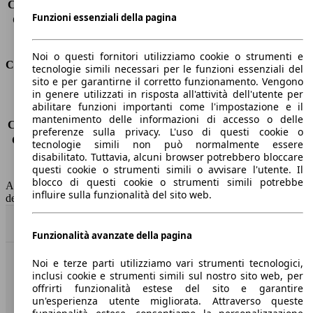
Capacità di traino (senza freni)
-
Funzioni essenziali della pagina
Capacità di traino (con freni)
750 kg
Volume del bagagliaio
775 - 3500 l
Noi o questi fornitori utilizziamo cookie o strumenti e
Consumi
tecnologie simili necessari per le funzioni essenziali del
sito e per garantirne il corretto funzionamento. Vengono
in genere utilizzati in risposta all'attività dell'utente per
Emissioni di CO2*
-
abilitare funzioni importanti come l'impostazione e il
Consumo (urbano)
-
mantenimento delle informazioni di accesso o delle
Consumo (extra-urbano)
-
preferenze sulla privacy. L'uso di questi cookie o
Consumo (combinato)*
-
tecnologie simili non può normalmente essere
Classe di emissione
nessuna connessione (0033)
disabilitato. Tuttavia, alcuni browser potrebbero bloccare
questi cookie o strumenti simili o avvisare l'utente. Il
Capacità del serbatoio
-
blocco di questi cookie o strumenti simili potrebbe
AutoScout24 non si assume alcuna responsabilità per la correttezza
influire sulla funzionalità del sito web.
dei dati.
Torna su
Funzionalità avanzate della pagina
Noi e terze parti utilizziamo vari strumenti tecnologici,
Benvenuti su AutoScout24, il mercato auto europeo.
inclusi cookie e strumenti simili sul nostro sito web, per
offrirti funzionalità estese del sito e garantire
un'esperienza utente migliorata. Attraverso queste
Società