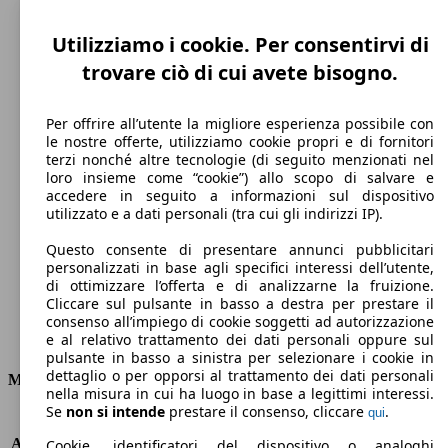
Utilizziamo i cookie. Per consentirvi di
trovare ciò di cui avete bisogno.
Per offrire all’utente la migliore esperienza possibile con
le nostre offerte, utilizziamo cookie propri e di fornitori
terzi nonché altre tecnologie (di seguito menzionati nel
loro insieme come “cookie”) allo scopo di salvare e
130 km/h
accedere in seguito a informazioni sul dispositivo
utilizzato e a dati personali (tra cui gli indirizzi IP).
Velocità massima
Questo consente di presentare annunci pubblicitari
personalizzati in base agli specifici interessi dell’utente,
di ottimizzare l’offerta e di analizzarne la fruizione.
Cliccare sul pulsante in basso a destra per prestare il
Elettrica
consenso all’impiego di cookie soggetti ad autorizzazione
e al relativo trattamento dei dati personali oppure sul
Carburante
pulsante in basso a sinistra per selezionare i cookie in
dettaglio o per opporsi al trattamento dei dati personali
Motore e Prestazioni
nella misura in cui ha luogo in base a legittimi interessi.
Se
non si intende
prestare il consenso, cliccare
.
qui
KW (PS)
57 kW (77 PS)
Accelerazione (0-100 km/h)
11.2s
Cookie, identificatori del dispositivo o analoghi