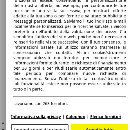
funzionalità estese, consentiamo la personalizzazione
della nostra offerta, ad esempio, per continuare le tue
A proposito di AutoScout24
ricerche in una visita successiva, per mostrarti offerte
adatte alla tua zona o per fornire e valutare pubblicità e
Stampa
messaggi personalizzati. Salviamo il tuo indirizzo e-mail
localmente se lo inserisci per le ricerche salvate, i veicoli
Media
preferiti o nell'ambito della valutazione dei prezzi. Ciò
semplifica l'utilizzo del sito web, poiché non è necessario
Condizioni generali
reinserirlo nelle visite successive. Con il tuo consenso, le
informazioni basate sull'utilizzo saranno trasmesse ai
Informazioni
concessionari che contatti. Alcuni cookie/strumenti
vengono utilizzati dai fornitori per memorizzare le
Privacy
informazioni fornite durante le richieste di finanziamento
per 30 giorni e per riutilizzarle automaticamente entro
Dichiarazione di Accessibilità
tale periodo per compilare nuove richieste di
finanziamento. Senza l'utilizzo di tali cookie/strumenti,
Servizi
tali funzionalità estese non possono essere utilizzate in
tutto o in parte.
Area rivenditori
Lavoriamo con 263 fornitori.
Sempre con te
|
|
Informativa sulla privacy
Colophon
Elenco fornitori
AutoScout24 per iOS
AutoScout24 per Android
Impostazioni di privacy
Accetta tutto