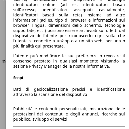
identificatori online (ad es. identificatori basati
Velocità massima (km/h)
130 km/h
sull’accesso, identificatori assegnati casualmente,
Numero di marce
1
identificatori basati sulla rete) insieme ad altre
Coppia
260 nm
informazioni (ad es. tipo di browser e informazioni sul
Cilindrata
-
browser, lingua, dimensioni dello schermo, tecnologie
supportate, ecc.) possono essere archiviati sul o letti dal
Carburante
Elettrica
dispositivo dell’utente per riconoscerlo ogni volta che
Cilindri
-
l’utente si connette a un’app o a un sito web, per una o
Trasmissione
Automatico
più finalità qui presentate.
Tipo di trazione
trazione anteriore
L’utente può modificare le sue preferenze o revocare il
consenso prestato in qualsiasi momento visitando la
Dimensioni
sezione Privacy Manager della nostra informativa.
Lunghezza
4400 mm
Scopi
Altezza
1880 mm
Larghezza
1920 mm
Dati di geolocalizzazione precisi e identificazione
Passo
2790 mm
attraverso la scansione del dispositivo
Peso massimo
2305 kg
Carico massimo
-
Pubblicità e contenuti personalizzati, misurazione delle
Porte
5
prestazioni dei contenuti e degli annunci, ricerche sul
Sedili
7
pubblico, sviluppo di servizi
Carico sul tetto
-