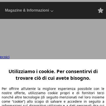
Magazine & Informazioni
tecnici
 Dal 2021, Station wagon, Elettrica
Utilizziamo i cookie. Per consentirvi di
trovare ciò di cui avete bisogno.
Per offrire all’utente la migliore esperienza possibile con le
nostre offerte, utilizziamo cookie propri e di fornitori terzi
nonché altre tecnologie (di seguito menzionati nel loro insieme
come “cookie”) allo scopo di salvare e accedere in seguito a
informazioni sul dispositivo utilizzato e a dati personali (tra cui