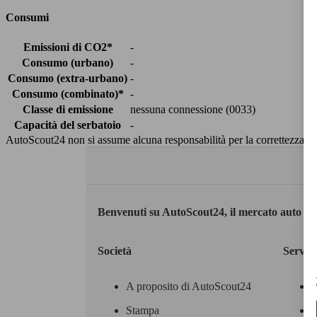
Consumi
Emissioni di CO2*
-
Consumo (urbano)
-
Consumo (extra-urbano)
-
Consumo (combinato)*
-
Classe di emissione
nessuna connessione (0033)
Capacità del serbatoio
-
AutoScout24 non si assume alcuna responsabilità per la correttezza dei
Benvenuti su AutoScout24, il mercato auto eu
Società
Servizi
A proposito di AutoScout24
Stampa
M