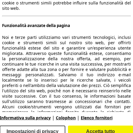
cookie o strumenti simili potrebbe influire sulla funzionalità del
sito web.
Funzionalità avanzate della pagina
Noi e terze parti utilizziamo vari strumenti tecnologici, inclusi
cookie e strumenti simili sul nostro sito web, per offrirti
funzionalità estese del sito e garantire un'esperienza utente
migliorata. Attraverso queste funzionalità estese, consentiamo
la personalizzazione della nostra offerta, ad esempio, per
 dati.
continuare le tue ricerche in una visita successiva, per mostrarti
offerte adatte alla tua zona o per fornire e valutare pubblicità e
messaggi personalizzati. Salviamo il tuo indirizzo e-mail
localmente se lo inserisci per le ricerche salvate, i veicoli
preferiti o nell'ambito della valutazione dei prezzi. Ciò semplifica
ropeo.
l'utilizzo del sito web, poiché non è necessario reinserirlo nelle
visite successive. Con il tuo consenso, le informazioni basate
sull'utilizzo saranno trasmesse ai concessionari che contatti.
Area rivenditori
Alcuni cookie/strumenti vengono utilizzati dai fornitori per
memorizzare le informazioni fornite durante le richieste di
|
|
finanziamento per 30 giorni e per riutilizzarle automaticamente
Informativa sulla privacy
Colophon
Elenco fornitori
Contatti
Servizi per i dealer
entro tale periodo per compilare nuove richieste di
finanziamento. Senza l'utilizzo di tali cookie/strumenti, tali
arche e modelli
Login
Impostazioni di privacy
Accetta tutto