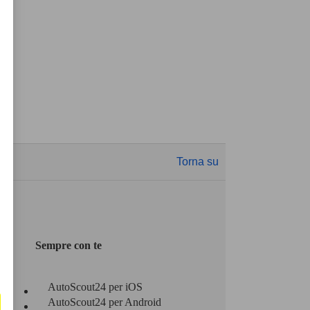
Torna su
Sempre con te
AutoScout24 per iOS
AutoScout24 per Android