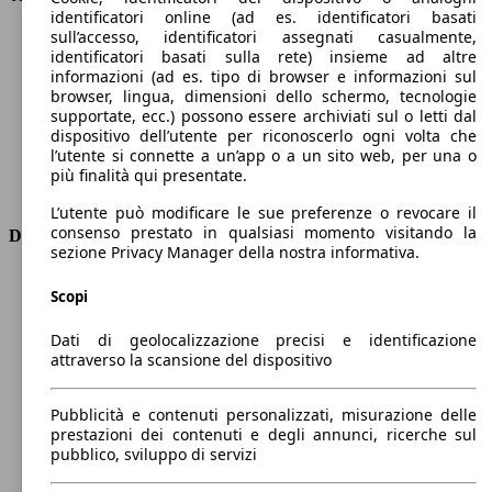
identificatori online (ad es. identificatori basati
Velocità massima (km/h)
130 km/h
sull’accesso, identificatori assegnati casualmente,
Numero di marce
1
identificatori basati sulla rete) insieme ad altre
Coppia
260 nm
informazioni (ad es. tipo di browser e informazioni sul
Cilindrata
-
browser, lingua, dimensioni dello schermo, tecnologie
supportate, ecc.) possono essere archiviati sul o letti dal
Carburante
Elettrica
dispositivo dell’utente per riconoscerlo ogni volta che
Cilindri
-
l’utente si connette a un’app o a un sito web, per una o
Trasmissione
Automatico
più finalità qui presentate.
Tipo di trazione
trazione anteriore
L’utente può modificare le sue preferenze o revocare il
consenso prestato in qualsiasi momento visitando la
Dimensioni
sezione Privacy Manager della nostra informativa.
Lunghezza
4750 mm
Scopi
Altezza
1880 mm
Larghezza
1920 mm
Dati di geolocalizzazione precisi e identificazione
Passo
2980 mm
attraverso la scansione del dispositivo
Peso massimo
2320 kg
Carico massimo
-
Pubblicità e contenuti personalizzati, misurazione delle
Porte
5
prestazioni dei contenuti e degli annunci, ricerche sul
Sedili
5
pubblico, sviluppo di servizi
Carico sul tetto
-