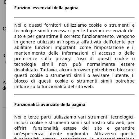
Capacità di traino (senza freni)
-
Funzioni essenziali della pagina
Capacità di traino (con freni)
750 kg
Volume del bagagliaio
1050 - 4000 l
Noi o questi fornitori utilizziamo cookie o strumenti e
Consumi
tecnologie simili necessari per le funzioni essenziali del
sito e per garantirne il corretto funzionamento. Vengono
in genere utilizzati in risposta all'attività dell'utente per
Emissioni di CO2*
-
abilitare funzioni importanti come l'impostazione e il
Consumo (urbano)
-
mantenimento delle informazioni di accesso o delle
Consumo (extra-urbano)
-
preferenze sulla privacy. L'uso di questi cookie o
Consumo (combinato)*
-
tecnologie simili non può normalmente essere
Classe di emissione
nessuna connessione (0033)
disabilitato. Tuttavia, alcuni browser potrebbero bloccare
questi cookie o strumenti simili o avvisare l'utente. Il
Capacità del serbatoio
-
blocco di questi cookie o strumenti simili potrebbe
AutoScout24 non si assume alcuna responsabilità per la correttezza
influire sulla funzionalità del sito web.
dei dati.
Torna su
Funzionalità avanzate della pagina
Noi e terze parti utilizziamo vari strumenti tecnologici,
Benvenuti su AutoScout24, il mercato auto europeo.
inclusi cookie e strumenti simili sul nostro sito web, per
offrirti funzionalità estese del sito e garantire
un'esperienza utente migliorata. Attraverso queste
Società