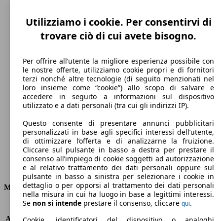
Utilizziamo i cookie. Per consentirvi di
trovare ciò di cui avete bisogno.
Per offrire all’utente la migliore esperienza possibile con
le nostre offerte, utilizziamo cookie propri e di fornitori
terzi nonché altre tecnologie (di seguito menzionati nel
loro insieme come “cookie”) allo scopo di salvare e
130 km/h
accedere in seguito a informazioni sul dispositivo
utilizzato e a dati personali (tra cui gli indirizzi IP).
Velocità massima
Questo consente di presentare annunci pubblicitari
personalizzati in base agli specifici interessi dell’utente,
di ottimizzare l’offerta e di analizzarne la fruizione.
Cliccare sul pulsante in basso a destra per prestare il
Elettrica
consenso all’impiego di cookie soggetti ad autorizzazione
e al relativo trattamento dei dati personali oppure sul
Carburante
pulsante in basso a sinistra per selezionare i cookie in
dettaglio o per opporsi al trattamento dei dati personali
Motore e Prestazioni
nella misura in cui ha luogo in base a legittimi interessi.
Se
non si intende
prestare il consenso, cliccare
.
qui
KW (PS)
57 kW (77 PS)
Accelerazione (0-100 km/h)
11.2s
Cookie, identificatori del dispositivo o analoghi