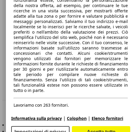
funzionalità estese, consentiamo la personalizzazione
della nostra offerta, ad esempio, per continuare le tue
A proposito di AutoScout24
ricerche in una visita successiva, per mostrarti offerte
adatte alla tua zona o per fornire e valutare pubblicità e
Stampa
messaggi personalizzati. Salviamo il tuo indirizzo e-mail
localmente se lo inserisci per le ricerche salvate, i veicoli
Media
preferiti o nell'ambito della valutazione dei prezzi. Ciò
semplifica l'utilizzo del sito web, poiché non è necessario
Condizioni generali
reinserirlo nelle visite successive. Con il tuo consenso, le
informazioni basate sull'utilizzo saranno trasmesse ai
Informazioni
concessionari che contatti. Alcuni cookie/strumenti
vengono utilizzati dai fornitori per memorizzare le
Privacy
informazioni fornite durante le richieste di finanziamento
per 30 giorni e per riutilizzarle automaticamente entro
Dichiarazione di Accessibilità
tale periodo per compilare nuove richieste di
finanziamento. Senza l'utilizzo di tali cookie/strumenti,
Servizi
tali funzionalità estese non possono essere utilizzate in
tutto o in parte.
Area rivenditori
Lavoriamo con 263 fornitori.
Sempre con te
|
|
Informativa sulla privacy
Colophon
Elenco fornitori
AutoScout24 per iOS
AutoScout24 per Android
Impostazioni di privacy
Accetta tutto