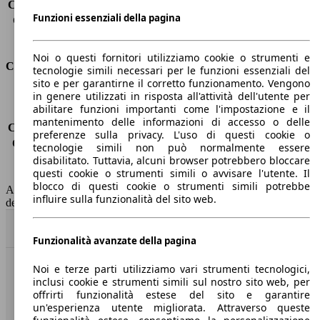
Capacità di traino (senza freni)
-
Funzioni essenziali della pagina
Capacità di traino (con freni)
750 kg
Volume del bagagliaio
1050 - 4000 l
Noi o questi fornitori utilizziamo cookie o strumenti e
Consumi
tecnologie simili necessari per le funzioni essenziali del
sito e per garantirne il corretto funzionamento. Vengono
in genere utilizzati in risposta all'attività dell'utente per
Emissioni di CO2*
-
abilitare funzioni importanti come l'impostazione e il
Consumo (urbano)
-
mantenimento delle informazioni di accesso o delle
Consumo (extra-urbano)
-
preferenze sulla privacy. L'uso di questi cookie o
Consumo (combinato)*
-
tecnologie simili non può normalmente essere
Classe di emissione
nessuna connessione (0033)
disabilitato. Tuttavia, alcuni browser potrebbero bloccare
questi cookie o strumenti simili o avvisare l'utente. Il
Capacità del serbatoio
-
blocco di questi cookie o strumenti simili potrebbe
AutoScout24 non si assume alcuna responsabilità per la correttezza
influire sulla funzionalità del sito web.
dei dati.
Torna su
Funzionalità avanzate della pagina
Noi e terze parti utilizziamo vari strumenti tecnologici,
Benvenuti su AutoScout24, il mercato auto europeo.
inclusi cookie e strumenti simili sul nostro sito web, per
offrirti funzionalità estese del sito e garantire
un'esperienza utente migliorata. Attraverso queste
Società