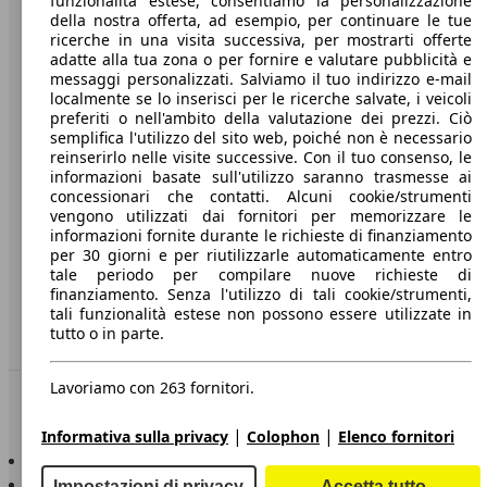
funzionalità estese, consentiamo la personalizzazione
della nostra offerta, ad esempio, per continuare le tue
A proposito di AutoScout24
ricerche in una visita successiva, per mostrarti offerte
adatte alla tua zona o per fornire e valutare pubblicità e
Stampa
messaggi personalizzati. Salviamo il tuo indirizzo e-mail
localmente se lo inserisci per le ricerche salvate, i veicoli
Media
preferiti o nell'ambito della valutazione dei prezzi. Ciò
semplifica l'utilizzo del sito web, poiché non è necessario
Condizioni generali
reinserirlo nelle visite successive. Con il tuo consenso, le
informazioni basate sull'utilizzo saranno trasmesse ai
Informazioni
concessionari che contatti. Alcuni cookie/strumenti
vengono utilizzati dai fornitori per memorizzare le
Privacy
informazioni fornite durante le richieste di finanziamento
per 30 giorni e per riutilizzarle automaticamente entro
Dichiarazione di Accessibilità
tale periodo per compilare nuove richieste di
finanziamento. Senza l'utilizzo di tali cookie/strumenti,
Servizi
tali funzionalità estese non possono essere utilizzate in
tutto o in parte.
Area rivenditori
Lavoriamo con 263 fornitori.
Sempre con te
|
|
Informativa sulla privacy
Colophon
Elenco fornitori
AutoScout24 per iOS
AutoScout24 per Android
Impostazioni di privacy
Accetta tutto