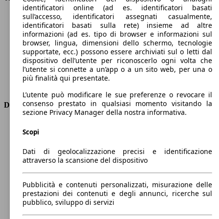
identificatori online (ad es. identificatori basati
Velocità massima (km/h)
130 km/h
sull’accesso, identificatori assegnati casualmente,
Numero di marce
1
identificatori basati sulla rete) insieme ad altre
Coppia
260 nm
informazioni (ad es. tipo di browser e informazioni sul
Cilindrata
-
browser, lingua, dimensioni dello schermo, tecnologie
supportate, ecc.) possono essere archiviati sul o letti dal
Carburante
Elettrica
dispositivo dell’utente per riconoscerlo ogni volta che
Cilindri
-
l’utente si connette a un’app o a un sito web, per una o
Trasmissione
Automatico
più finalità qui presentate.
Tipo di trazione
trazione anteriore
L’utente può modificare le sue preferenze o revocare il
consenso prestato in qualsiasi momento visitando la
Dimensioni
sezione Privacy Manager della nostra informativa.
Lunghezza
4750 mm
Scopi
Altezza
1880 mm
Larghezza
1920 mm
Dati di geolocalizzazione precisi e identificazione
Passo
2980 mm
attraverso la scansione del dispositivo
Peso massimo
2320 kg
Carico massimo
-
Pubblicità e contenuti personalizzati, misurazione delle
Porte
5
prestazioni dei contenuti e degli annunci, ricerche sul
Sedili
5
pubblico, sviluppo di servizi
Carico sul tetto
-