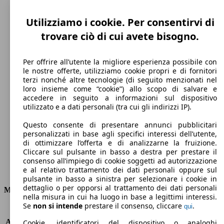
Utilizziamo i cookie. Per consentirvi di
trovare ciò di cui avete bisogno.
Per offrire all’utente la migliore esperienza possibile con
le nostre offerte, utilizziamo cookie propri e di fornitori
terzi nonché altre tecnologie (di seguito menzionati nel
loro insieme come “cookie”) allo scopo di salvare e
130 km/h
accedere in seguito a informazioni sul dispositivo
utilizzato e a dati personali (tra cui gli indirizzi IP).
Velocità massima
Questo consente di presentare annunci pubblicitari
personalizzati in base agli specifici interessi dell’utente,
di ottimizzare l’offerta e di analizzarne la fruizione.
Cliccare sul pulsante in basso a destra per prestare il
Elettrica
consenso all’impiego di cookie soggetti ad autorizzazione
e al relativo trattamento dei dati personali oppure sul
Carburante
pulsante in basso a sinistra per selezionare i cookie in
dettaglio o per opporsi al trattamento dei dati personali
Motore e Prestazioni
nella misura in cui ha luogo in base a legittimi interessi.
Se
non si intende
prestare il consenso, cliccare
.
qui
KW (PS)
57 kW (77 PS)
Accelerazione (0-100 km/h)
11.2s
Cookie, identificatori del dispositivo o analoghi