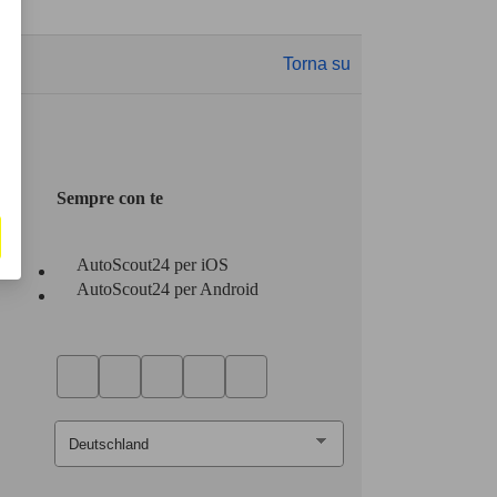
Torna su
Sempre con te
AutoScout24 per iOS
AutoScout24 per Android