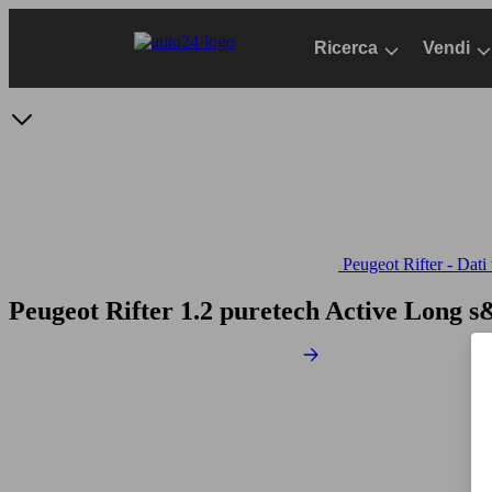
Passa
al
Ricerca
Vendi
contenuto
principale
Peugeot Rifter - Dati 
Peugeot Rifter 1.2 puretech Active Long s