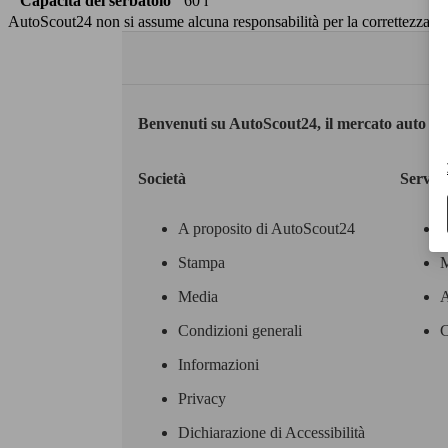
Capacità del serbatoio
60 l
AutoScout24 non si assume alcuna responsabilità per la correttezza dei
Benvenuti su AutoScout24, il mercato auto eu
Società
Servizi
A proposito di AutoScout24
Stampa
M
Media
A
Condizioni generali
C
Informazioni
Privacy
Dichiarazione di Accessibilità