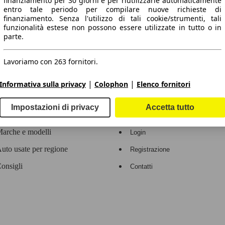
finanziamento per 30 giorni e per riutilizzarle automaticamente
entro tale periodo per compilare nuove richieste di
 dati.
finanziamento. Senza l'utilizzo di tali cookie/strumenti, tali
funzionalità estese non possono essere utilizzate in tutto o in
parte.
Lavoriamo con 263 fornitori.
ropeo.
|
|
Informativa sulla privacy
Colophon
Elenco fornitori
Area rivenditori
Impostazioni di privacy
Accetta tutto
Contatti
Servizi per i dealer
arche e modelli
Login
uto usate per regione
Registrazione
onsigli
Contatti