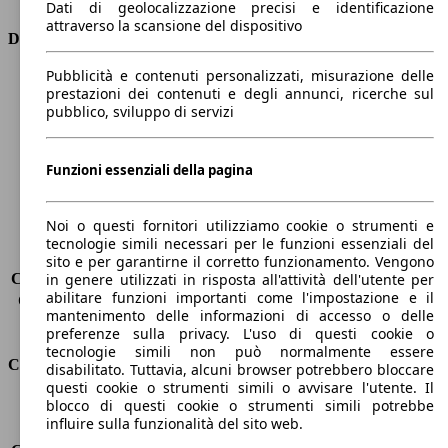
Dati di geolocalizzazione precisi e identificazione
attraverso la scansione del dispositivo
Dimensioni
Pubblicità e contenuti personalizzati, misurazione delle
Lunghezza
4750 mm
prestazioni dei contenuti e degli annunci, ricerche sul
Altezza
1880 mm
pubblico, sviluppo di servizi
Larghezza
1850 mm
Passo
2980 mm
Peso massimo
2110 kg
Funzioni essenziali della pagina
Carico massimo
-
Porte
5
Noi o questi fornitori utilizziamo cookie o strumenti e
Sedili
5
tecnologie simili necessari per le funzioni essenziali del
Carico sul tetto
-
sito e per garantirne il corretto funzionamento. Vengono
Capacità di traino (senza freni)
-
in genere utilizzati in risposta all'attività dell'utente per
abilitare funzioni importanti come l'impostazione e il
Capacità di traino (con freni)
1150 kg
mantenimento delle informazioni di accesso o delle
Volume del bagagliaio
850 - 1538 l
preferenze sulla privacy. L'uso di questi cookie o
tecnologie simili non può normalmente essere
Consumi
disabilitato. Tuttavia, alcuni browser potrebbero bloccare
questi cookie o strumenti simili o avvisare l'utente. Il
blocco di questi cookie o strumenti simili potrebbe
Emissioni di CO2*
124 g/km (komb.)
influire sulla funzionalità del sito web.
Consumo (urbano)
5.3 l/100km