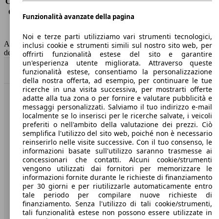
Consumo (extra-urbano)
5.5 l/100km
Consumo (combinato)*
5.4 l/100km
Funzionalità avanzate della pagina
Classe di emissione
Euro 6
Capacità del serbatoio
60 l
Noi e terze parti utilizziamo vari strumenti tecnologici,
AutoScout24 non si assume alcuna responsabilità per la correttezza
inclusi cookie e strumenti simili sul nostro sito web, per
dei dati.
offrirti funzionalità estese del sito e garantire
un'esperienza utente migliorata. Attraverso queste
Torna su
funzionalità estese, consentiamo la personalizzazione
della nostra offerta, ad esempio, per continuare le tue
ricerche in una visita successiva, per mostrarti offerte
adatte alla tua zona o per fornire e valutare pubblicità e
Benvenuti su AutoScout24, il mercato auto europeo.
messaggi personalizzati. Salviamo il tuo indirizzo e-mail
localmente se lo inserisci per le ricerche salvate, i veicoli
preferiti o nell'ambito della valutazione dei prezzi. Ciò
Società
semplifica l'utilizzo del sito web, poiché non è necessario
reinserirlo nelle visite successive. Con il tuo consenso, le
A proposito di AutoScout24
informazioni basate sull'utilizzo saranno trasmesse ai
concessionari che contatti. Alcuni cookie/strumenti
Stampa
vengono utilizzati dai fornitori per memorizzare le
informazioni fornite durante le richieste di finanziamento
Media
per 30 giorni e per riutilizzarle automaticamente entro
tale periodo per compilare nuove richieste di
Condizioni generali
finanziamento. Senza l'utilizzo di tali cookie/strumenti,
tali funzionalità estese non possono essere utilizzate in
Informazioni