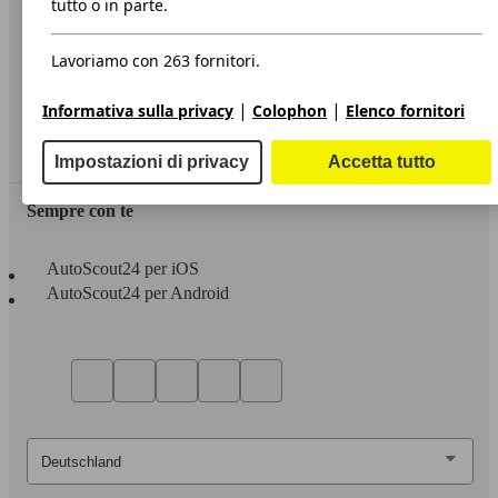
tutto o in parte.
Privacy
Lavoriamo con 263 fornitori.
Dichiarazione di Accessibilità
|
|
Informativa sulla privacy
Colophon
Elenco fornitori
Servizi
Area rivenditori
Impostazioni di privacy
Accetta tutto
Sempre con te
AutoScout24 per iOS
AutoScout24 per Android