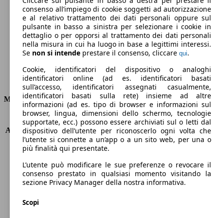
Cliccare sul pulsante in basso a destra per prestare il
consenso all’impiego di cookie soggetti ad autorizzazione
Emissioni di CO2 (combinato)*
e al relativo trattamento dei dati personali oppure sul
pulsante in basso a sinistra per selezionare i cookie in
dettaglio o per opporsi al trattamento dei dati personali
nella misura in cui ha luogo in base a legittimi interessi.
Se
non si intende
prestare il consenso, cliccare
.
qui
Ø 5.4 l/100km
Cookie, identificatori del dispositivo o analoghi
identificatori online (ad es. identificatori basati
Consumi
sull’accesso, identificatori assegnati casualmente,
identificatori basati sulla rete) insieme ad altre
Motore e Prestazioni
informazioni (ad es. tipo di browser e informazioni sul
browser, lingua, dimensioni dello schermo, tecnologie
KW (PS)
96 kW (131 PS)
supportate, ecc.) possono essere archiviati sul o letti dal
Accelerazione (0-100 km/h)
10.9s
dispositivo dell’utente per riconoscerlo ogni volta che
l’utente si connette a un’app o a un sito web, per una o
Velocità massima (km/h)
200 km/h
più finalità qui presentate.
Numero di marce
8
Coppia
230 nm
L’utente può modificare le sue preferenze o revocare il
Cilindrata
1199 ccm
consenso prestato in qualsiasi momento visitando la
sezione Privacy Manager della nostra informativa.
Carburante
Benzina
Cilindri
3
Scopi
Trasmissione
Automatico
Tipo di trazione
trazione anteriore