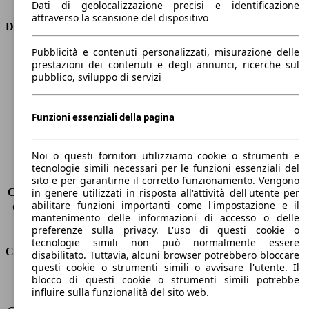
Dati di geolocalizzazione precisi e identificazione
attraverso la scansione del dispositivo
Dimensioni
Pubblicità e contenuti personalizzati, misurazione delle
Lunghezza
4750 mm
prestazioni dei contenuti e degli annunci, ricerche sul
Altezza
1880 mm
pubblico, sviluppo di servizi
Larghezza
1850 mm
Passo
2980 mm
Peso massimo
2110 kg
Funzioni essenziali della pagina
Carico massimo
-
Porte
5
Noi o questi fornitori utilizziamo cookie o strumenti e
Sedili
5
tecnologie simili necessari per le funzioni essenziali del
Carico sul tetto
-
sito e per garantirne il corretto funzionamento. Vengono
Capacità di traino (senza freni)
-
in genere utilizzati in risposta all'attività dell'utente per
abilitare funzioni importanti come l'impostazione e il
Capacità di traino (con freni)
1150 kg
mantenimento delle informazioni di accesso o delle
Volume del bagagliaio
850 - 1538 l
preferenze sulla privacy. L'uso di questi cookie o
tecnologie simili non può normalmente essere
Consumi
disabilitato. Tuttavia, alcuni browser potrebbero bloccare
questi cookie o strumenti simili o avvisare l'utente. Il
blocco di questi cookie o strumenti simili potrebbe
Emissioni di CO2*
128 g/km (komb.)
influire sulla funzionalità del sito web.
Consumo (urbano)
6.4 l/100km