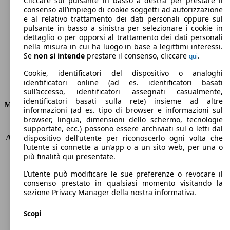
Cliccare sul pulsante in basso a destra per prestare il
consenso all’impiego di cookie soggetti ad autorizzazione
Emissioni di CO2 (combinato)*
e al relativo trattamento dei dati personali oppure sul
pulsante in basso a sinistra per selezionare i cookie in
dettaglio o per opporsi al trattamento dei dati personali
nella misura in cui ha luogo in base a legittimi interessi.
Se
non si intende
prestare il consenso, cliccare
.
qui
Ø 5.6 l/100km
Cookie, identificatori del dispositivo o analoghi
identificatori online (ad es. identificatori basati
Consumi
sull’accesso, identificatori assegnati casualmente,
identificatori basati sulla rete) insieme ad altre
Motore e Prestazioni
informazioni (ad es. tipo di browser e informazioni sul
browser, lingua, dimensioni dello schermo, tecnologie
KW (PS)
96 kW (131 PS)
supportate, ecc.) possono essere archiviati sul o letti dal
Accelerazione (0-100 km/h)
10.9s
dispositivo dell’utente per riconoscerlo ogni volta che
l’utente si connette a un’app o a un sito web, per una o
Velocità massima (km/h)
200 km/h
più finalità qui presentate.
Numero di marce
8
Coppia
230 nm
L’utente può modificare le sue preferenze o revocare il
Cilindrata
1199 ccm
consenso prestato in qualsiasi momento visitando la
sezione Privacy Manager della nostra informativa.
Carburante
Benzina
Cilindri
3
Scopi
Trasmissione
Automatico
Tipo di trazione
trazione anteriore