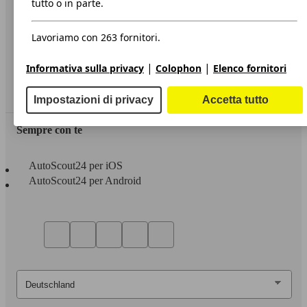
tutto o in parte.
Privacy
Lavoriamo con 263 fornitori.
Dichiarazione di Accessibilità
|
|
Informativa sulla privacy
Colophon
Elenco fornitori
Servizi
Area rivenditori
Impostazioni di privacy
Accetta tutto
Sempre con te
AutoScout24 per iOS
AutoScout24 per Android