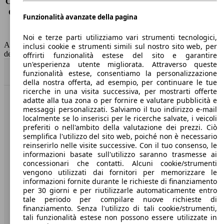
Consumo (extra-urbano)
5.2 l/100km
Consumo (combinato)*
5.6 l/100km
Funzionalità avanzate della pagina
Classe di emissione
Euro 6
Capacità del serbatoio
60 l
Noi e terze parti utilizziamo vari strumenti tecnologici,
AutoScout24 non si assume alcuna responsabilità per la correttezza
inclusi cookie e strumenti simili sul nostro sito web, per
dei dati.
offrirti funzionalità estese del sito e garantire
un'esperienza utente migliorata. Attraverso queste
Torna su
funzionalità estese, consentiamo la personalizzazione
della nostra offerta, ad esempio, per continuare le tue
ricerche in una visita successiva, per mostrarti offerte
adatte alla tua zona o per fornire e valutare pubblicità e
Benvenuti su AutoScout24, il mercato auto europeo.
messaggi personalizzati. Salviamo il tuo indirizzo e-mail
localmente se lo inserisci per le ricerche salvate, i veicoli
preferiti o nell'ambito della valutazione dei prezzi. Ciò
Società
semplifica l'utilizzo del sito web, poiché non è necessario
reinserirlo nelle visite successive. Con il tuo consenso, le
A proposito di AutoScout24
informazioni basate sull'utilizzo saranno trasmesse ai
concessionari che contatti. Alcuni cookie/strumenti
Stampa
vengono utilizzati dai fornitori per memorizzare le
informazioni fornite durante le richieste di finanziamento
Media
per 30 giorni e per riutilizzarle automaticamente entro
tale periodo per compilare nuove richieste di
Condizioni generali
finanziamento. Senza l'utilizzo di tali cookie/strumenti,
tali funzionalità estese non possono essere utilizzate in
Informazioni