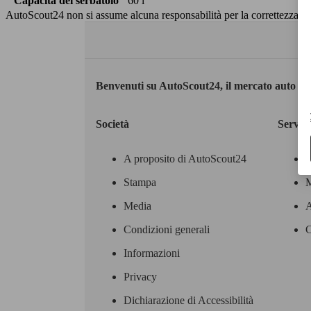
Capacità del serbatoio
60 l
AutoScout24 non si assume alcuna responsabilità per la correttezza dei
Benvenuti su AutoScout24, il mercato auto eu
Società
Servizi
A proposito di AutoScout24
Stampa
M
Media
A
Condizioni generali
C
Informazioni
Privacy
Dichiarazione di Accessibilità