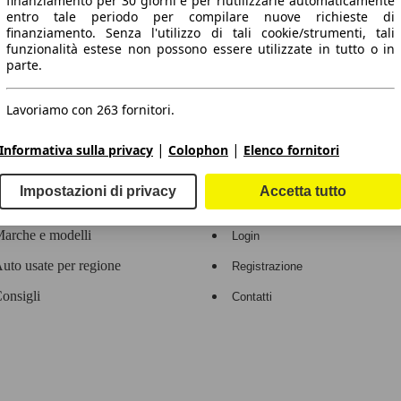
finanziamento per 30 giorni e per riutilizzarle automaticamente
entro tale periodo per compilare nuove richieste di
 dati.
finanziamento. Senza l'utilizzo di tali cookie/strumenti, tali
funzionalità estese non possono essere utilizzate in tutto o in
parte.
Lavoriamo con 263 fornitori.
ropeo.
|
|
Informativa sulla privacy
Colophon
Elenco fornitori
Area rivenditori
Impostazioni di privacy
Accetta tutto
Contatti
Servizi per i dealer
arche e modelli
Login
uto usate per regione
Registrazione
onsigli
Contatti