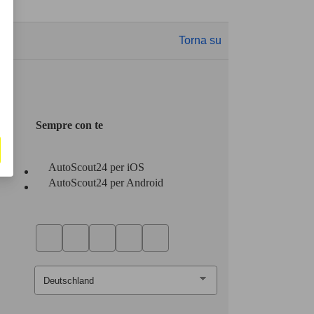
Torna su
Sempre con te
AutoScout24 per iOS
AutoScout24 per Android