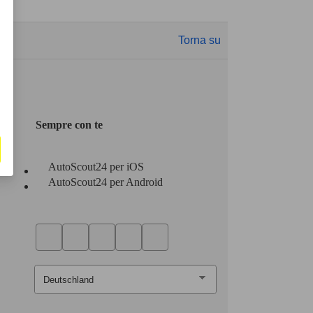
Torna su
Sempre con te
AutoScout24 per iOS
AutoScout24 per Android