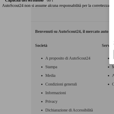
Capacità del serbatoio
60 l
AutoScout24 non si assume alcuna responsabilità per la correttezza dei
Benvenuti su AutoScout24, il mercato auto eu
Società
Servizi
A proposito di AutoScout24
Stampa
M
Media
A
Condizioni generali
C
Informazioni
Privacy
Dichiarazione di Accessibilità