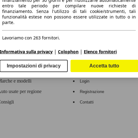
finanziamento per 30 giorni e per riutilizzarle automaticamente
entro tale periodo per compilare nuove richieste di
 dati.
finanziamento. Senza l'utilizzo di tali cookie/strumenti, tali
funzionalità estese non possono essere utilizzate in tutto o in
parte.
Lavoriamo con 263 fornitori.
ropeo.
|
|
Informativa sulla privacy
Colophon
Elenco fornitori
Area rivenditori
Impostazioni di privacy
Accetta tutto
Contatti
Servizi per i dealer
arche e modelli
Login
uto usate per regione
Registrazione
onsigli
Contatti