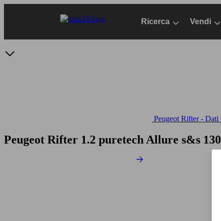
Passa
al
Ricerca
Vendi
contenuto
principale
Peugeot Rifter - Dati 
Peugeot Rifter 1.2 puretech Allure s&s 13