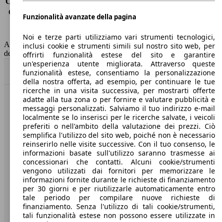
Consumo (extra-urbano)
5.0 l/100km
Consumo (combinato)*
5.5 l/100km
Funzionalità avanzate della pagina
Classe di emissione
Euro 6
Capacità del serbatoio
60 l
Noi e terze parti utilizziamo vari strumenti tecnologici,
AutoScout24 non si assume alcuna responsabilità per la correttezza
inclusi cookie e strumenti simili sul nostro sito web, per
dei dati.
offrirti funzionalità estese del sito e garantire
un'esperienza utente migliorata. Attraverso queste
Torna su
funzionalità estese, consentiamo la personalizzazione
della nostra offerta, ad esempio, per continuare le tue
ricerche in una visita successiva, per mostrarti offerte
adatte alla tua zona o per fornire e valutare pubblicità e
Benvenuti su AutoScout24, il mercato auto europeo.
messaggi personalizzati. Salviamo il tuo indirizzo e-mail
localmente se lo inserisci per le ricerche salvate, i veicoli
preferiti o nell'ambito della valutazione dei prezzi. Ciò
Società
semplifica l'utilizzo del sito web, poiché non è necessario
reinserirlo nelle visite successive. Con il tuo consenso, le
A proposito di AutoScout24
informazioni basate sull'utilizzo saranno trasmesse ai
concessionari che contatti. Alcuni cookie/strumenti
Stampa
vengono utilizzati dai fornitori per memorizzare le
informazioni fornite durante le richieste di finanziamento
Media
per 30 giorni e per riutilizzarle automaticamente entro
tale periodo per compilare nuove richieste di
Condizioni generali
finanziamento. Senza l'utilizzo di tali cookie/strumenti,
tali funzionalità estese non possono essere utilizzate in
Informazioni