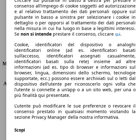
Cliccare sul pulsante in basso a destra per prestare il
consenso all’impiego di cookie soggetti ad autorizzazione
Emissioni di CO2 (combinato)*
e al relativo trattamento dei dati personali oppure sul
pulsante in basso a sinistra per selezionare i cookie in
dettaglio o per opporsi al trattamento dei dati personali
nella misura in cui ha luogo in base a legittimi interessi.
Se
non si intende
prestare il consenso, cliccare
.
qui
Ø 5.5 l/100km
Cookie, identificatori del dispositivo o analoghi
identificatori online (ad es. identificatori basati
Consumi
sull’accesso, identificatori assegnati casualmente,
identificatori basati sulla rete) insieme ad altre
Motore e Prestazioni
informazioni (ad es. tipo di browser e informazioni sul
browser, lingua, dimensioni dello schermo, tecnologie
KW (PS)
81 kW (110 PS)
supportate, ecc.) possono essere archiviati sul o letti dal
Accelerazione (0-100 km/h)
11.5s
dispositivo dell’utente per riconoscerlo ogni volta che
l’utente si connette a un’app o a un sito web, per una o
Velocità massima (km/h)
175 km/h
più finalità qui presentate.
Numero di marce
6
Coppia
205 nm
L’utente può modificare le sue preferenze o revocare il
Cilindrata
1199 ccm
consenso prestato in qualsiasi momento visitando la
sezione Privacy Manager della nostra informativa.
Carburante
Benzina
Cilindri
3
Scopi
Trasmissione
Manuale
Tipo di trazione
trazione anteriore