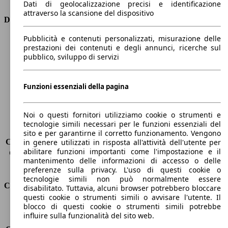
Dati di geolocalizzazione precisi e identificazione
attraverso la scansione del dispositivo
Dimensioni
Pubblicità e contenuti personalizzati, misurazione delle
Lunghezza
4400 mm
prestazioni dei contenuti e degli annunci, ricerche sul
Altezza
1870 mm
pubblico, sviluppo di servizi
Larghezza
1850 mm
Passo
2790 mm
Peso massimo
2060 kg
Funzioni essenziali della pagina
Carico massimo
-
Porte
5
Noi o questi fornitori utilizziamo cookie o strumenti e
Sedili
5
tecnologie simili necessari per le funzioni essenziali del
Carico sul tetto
-
sito e per garantirne il corretto funzionamento. Vengono
Capacità di traino (senza freni)
-
in genere utilizzati in risposta all'attività dell'utente per
abilitare funzioni importanti come l'impostazione e il
Capacità di traino (con freni)
1150 kg
mantenimento delle informazioni di accesso o delle
Volume del bagagliaio
597 - 983 l
preferenze sulla privacy. L'uso di questi cookie o
tecnologie simili non può normalmente essere
Consumi
disabilitato. Tuttavia, alcuni browser potrebbero bloccare
questi cookie o strumenti simili o avvisare l'utente. Il
blocco di questi cookie o strumenti simili potrebbe
Emissioni di CO2*
125 g/km (komb.)
influire sulla funzionalità del sito web.
Consumo (urbano)
6.3 l/100km