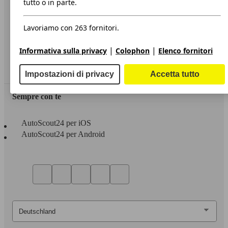
tutto o in parte.
Privacy
Lavoriamo con 263 fornitori.
Dichiarazione di Accessibilità
|
|
Informativa sulla privacy
Colophon
Elenco fornitori
Servizi
Area rivenditori
Impostazioni di privacy
Accetta tutto
Sempre con te
AutoScout24 per iOS
AutoScout24 per Android