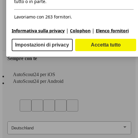
tutto o in parte.
Privacy
Lavoriamo con 263 fornitori.
Dichiarazione di Accessibilità
|
|
Informativa sulla privacy
Colophon
Elenco fornitori
Servizi
Area rivenditori
Impostazioni di privacy
Accetta tutto
Sempre con te
AutoScout24 per iOS
AutoScout24 per Android