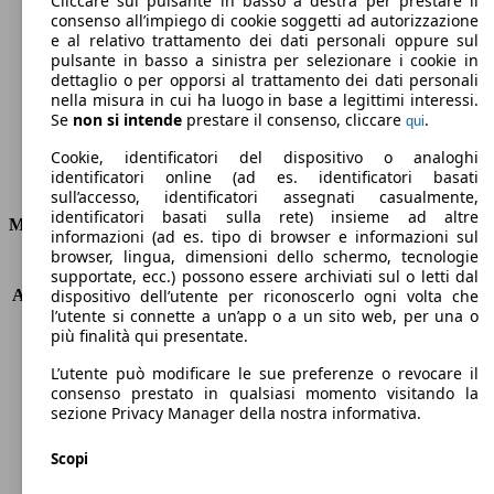
Cliccare sul pulsante in basso a destra per prestare il
consenso all’impiego di cookie soggetti ad autorizzazione
Emissioni di CO2 (combinato)*
e al relativo trattamento dei dati personali oppure sul
pulsante in basso a sinistra per selezionare i cookie in
dettaglio o per opporsi al trattamento dei dati personali
nella misura in cui ha luogo in base a legittimi interessi.
Se
non si intende
prestare il consenso, cliccare
.
qui
Ø 4.3 l/100km
Cookie, identificatori del dispositivo o analoghi
identificatori online (ad es. identificatori basati
Consumi
sull’accesso, identificatori assegnati casualmente,
identificatori basati sulla rete) insieme ad altre
Motore e Prestazioni
informazioni (ad es. tipo di browser e informazioni sul
browser, lingua, dimensioni dello schermo, tecnologie
KW (PS)
75 kW (102 PS)
supportate, ecc.) possono essere archiviati sul o letti dal
Accelerazione (0-100 km/h)
12.9s
dispositivo dell’utente per riconoscerlo ogni volta che
l’utente si connette a un’app o a un sito web, per una o
Velocità massima (km/h)
170 km/h
più finalità qui presentate.
Numero di marce
5
Coppia
250 nm
L’utente può modificare le sue preferenze o revocare il
Cilindrata
1499 ccm
consenso prestato in qualsiasi momento visitando la
sezione Privacy Manager della nostra informativa.
Carburante
Diesel
Cilindri
4
Scopi
Trasmissione
Manuale
Tipo di trazione
trazione anteriore