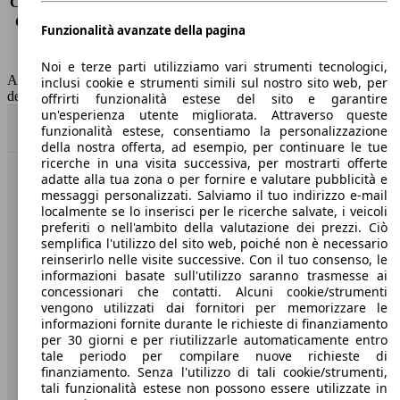
Consumo (extra-urbano)
4.2 l/100km
Consumo (combinato)*
4.3 l/100km
Funzionalità avanzate della pagina
Classe di emissione
Euro 6
Capacità del serbatoio
53 l
Noi e terze parti utilizziamo vari strumenti tecnologici,
AutoScout24 non si assume alcuna responsabilità per la correttezza
inclusi cookie e strumenti simili sul nostro sito web, per
dei dati.
offrirti funzionalità estese del sito e garantire
un'esperienza utente migliorata. Attraverso queste
Torna su
funzionalità estese, consentiamo la personalizzazione
della nostra offerta, ad esempio, per continuare le tue
ricerche in una visita successiva, per mostrarti offerte
adatte alla tua zona o per fornire e valutare pubblicità e
Benvenuti su AutoScout24, il mercato auto europeo.
messaggi personalizzati. Salviamo il tuo indirizzo e-mail
localmente se lo inserisci per le ricerche salvate, i veicoli
preferiti o nell'ambito della valutazione dei prezzi. Ciò
Società
semplifica l'utilizzo del sito web, poiché non è necessario
reinserirlo nelle visite successive. Con il tuo consenso, le
A proposito di AutoScout24
informazioni basate sull'utilizzo saranno trasmesse ai
concessionari che contatti. Alcuni cookie/strumenti
Stampa
vengono utilizzati dai fornitori per memorizzare le
informazioni fornite durante le richieste di finanziamento
Media
per 30 giorni e per riutilizzarle automaticamente entro
tale periodo per compilare nuove richieste di
Condizioni generali
finanziamento. Senza l'utilizzo di tali cookie/strumenti,
tali funzionalità estese non possono essere utilizzate in
Informazioni