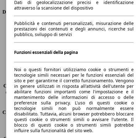
Dati di geolocalizzazione precisi e identificazione
attraverso la scansione del dispositivo
Dimensioni
Pubblicità e contenuti personalizzati, misurazione delle
Lunghezza
4750 mm
prestazioni dei contenuti e degli annunci, ricerche sul
Altezza
1880 mm
pubblico, sviluppo di servizi
Larghezza
1850 mm
Passo
2980 mm
Peso massimo
2300 kg
Funzioni essenziali della pagina
Carico massimo
-
Porte
5
Noi o questi fornitori utilizziamo cookie o strumenti e
Sedili
7
tecnologie simili necessari per le funzioni essenziali del
Carico sul tetto
-
sito e per garantirne il corretto funzionamento. Vengono
Capacità di traino (senza freni)
-
in genere utilizzati in risposta all'attività dell'utente per
abilitare funzioni importanti come l'impostazione e il
Capacità di traino (con freni)
1050 kg
mantenimento delle informazioni di accesso o delle
Volume del bagagliaio
850 - 1538 l
preferenze sulla privacy. L'uso di questi cookie o
tecnologie simili non può normalmente essere
Consumi
disabilitato. Tuttavia, alcuni browser potrebbero bloccare
questi cookie o strumenti simili o avvisare l'utente. Il
blocco di questi cookie o strumenti simili potrebbe
Emissioni di CO2*
117 g/km (komb.)
influire sulla funzionalità del sito web.
Consumo (urbano)
4.8 l/100km