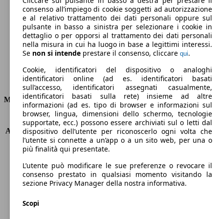
Cliccare sul pulsante in basso a destra per prestare il
consenso all’impiego di cookie soggetti ad autorizzazione
Emissioni di CO2 (combinato)*
e al relativo trattamento dei dati personali oppure sul
pulsante in basso a sinistra per selezionare i cookie in
dettaglio o per opporsi al trattamento dei dati personali
nella misura in cui ha luogo in base a legittimi interessi.
Se
non si intende
prestare il consenso, cliccare
.
qui
Ø 4.4 l/100km
Cookie, identificatori del dispositivo o analoghi
identificatori online (ad es. identificatori basati
Consumi
sull’accesso, identificatori assegnati casualmente,
identificatori basati sulla rete) insieme ad altre
Motore e Prestazioni
informazioni (ad es. tipo di browser e informazioni sul
browser, lingua, dimensioni dello schermo, tecnologie
KW (PS)
75 kW (102 PS)
supportate, ecc.) possono essere archiviati sul o letti dal
Accelerazione (0-100 km/h)
12.6s
dispositivo dell’utente per riconoscerlo ogni volta che
l’utente si connette a un’app o a un sito web, per una o
Velocità massima (km/h)
171 km/h
più finalità qui presentate.
Numero di marce
5
Coppia
250 nm
L’utente può modificare le sue preferenze o revocare il
Cilindrata
1499 ccm
consenso prestato in qualsiasi momento visitando la
sezione Privacy Manager della nostra informativa.
Carburante
Diesel
Cilindri
4
Scopi
Trasmissione
Manuale
Tipo di trazione
trazione anteriore