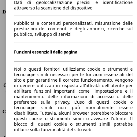
Dati di geolocalizzazione precisi e identificazione
attraverso la scansione del dispositivo
Dimensioni
Pubblicità e contenuti personalizzati, misurazione delle
Lunghezza
4750 mm
prestazioni dei contenuti e degli annunci, ricerche sul
Altezza
1880 mm
pubblico, sviluppo di servizi
Larghezza
1850 mm
Passo
2980 mm
Peso massimo
2130 kg
Funzioni essenziali della pagina
Carico massimo
-
Porte
5
Noi o questi fornitori utilizziamo cookie o strumenti e
Sedili
5
tecnologie simili necessari per le funzioni essenziali del
Carico sul tetto
-
sito e per garantirne il corretto funzionamento. Vengono
Capacità di traino (senza freni)
-
in genere utilizzati in risposta all'attività dell'utente per
abilitare funzioni importanti come l'impostazione e il
Capacità di traino (con freni)
1250 kg
mantenimento delle informazioni di accesso o delle
Volume del bagagliaio
850 - 1538 l
preferenze sulla privacy. L'uso di questi cookie o
tecnologie simili non può normalmente essere
Consumi
disabilitato. Tuttavia, alcuni browser potrebbero bloccare
questi cookie o strumenti simili o avvisare l'utente. Il
blocco di questi cookie o strumenti simili potrebbe
Emissioni di CO2*
116 g/km (komb.)
influire sulla funzionalità del sito web.
Consumo (urbano)
4.8 l/100km