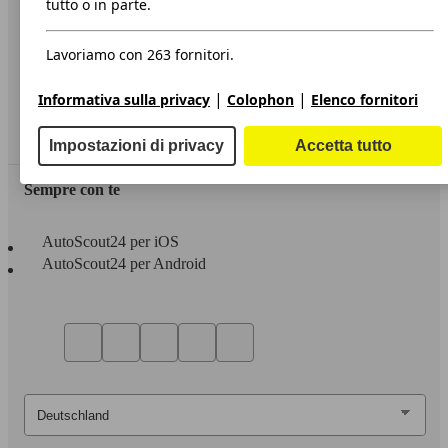
tutto o in parte.
Privacy
Lavoriamo con 263 fornitori.
Dichiarazione di Accessibilità
|
|
Informativa sulla privacy
Colophon
Elenco fornitori
Servizi
Area rivenditori
Impostazioni di privacy
Accetta tutto
Sempre con te
AutoScout24 per iOS
AutoScout24 per Android