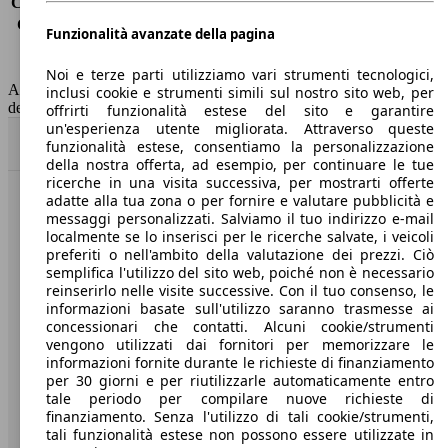
Consumo (extra-urbano)
4.2 l/100km
Consumo (combinato)*
4.4 l/100km
Funzionalità avanzate della pagina
Classe di emissione
Euro 6
Capacità del serbatoio
53 l
Noi e terze parti utilizziamo vari strumenti tecnologici,
AutoScout24 non si assume alcuna responsabilità per la correttezza
inclusi cookie e strumenti simili sul nostro sito web, per
dei dati.
offrirti funzionalità estese del sito e garantire
un'esperienza utente migliorata. Attraverso queste
Torna su
funzionalità estese, consentiamo la personalizzazione
della nostra offerta, ad esempio, per continuare le tue
ricerche in una visita successiva, per mostrarti offerte
adatte alla tua zona o per fornire e valutare pubblicità e
Benvenuti su AutoScout24, il mercato auto europeo.
messaggi personalizzati. Salviamo il tuo indirizzo e-mail
localmente se lo inserisci per le ricerche salvate, i veicoli
preferiti o nell'ambito della valutazione dei prezzi. Ciò
Società
semplifica l'utilizzo del sito web, poiché non è necessario
reinserirlo nelle visite successive. Con il tuo consenso, le
A proposito di AutoScout24
informazioni basate sull'utilizzo saranno trasmesse ai
concessionari che contatti. Alcuni cookie/strumenti
Stampa
vengono utilizzati dai fornitori per memorizzare le
informazioni fornite durante le richieste di finanziamento
Media
per 30 giorni e per riutilizzarle automaticamente entro
tale periodo per compilare nuove richieste di
Condizioni generali
finanziamento. Senza l'utilizzo di tali cookie/strumenti,
tali funzionalità estese non possono essere utilizzate in
Informazioni