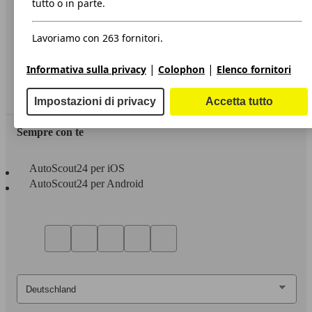
tutto o in parte.
Privacy
Lavoriamo con 263 fornitori.
Dichiarazione di Accessibilità
|
|
Informativa sulla privacy
Colophon
Elenco fornitori
Servizi
Area rivenditori
Impostazioni di privacy
Accetta tutto
Sempre con te
AutoScout24 per iOS
AutoScout24 per Android