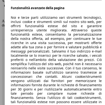
Consumo (extra-urbano)
4.0 l/100km
Consumo (combinato)*
4.3 l/100km
Funzionalità avanzate della pagina
Classe di emissione
Euro 6
Capacità del serbatoio
53 l
Noi e terze parti utilizziamo vari strumenti tecnologici,
AutoScout24 non si assume alcuna responsabilità per la correttezza
inclusi cookie e strumenti simili sul nostro sito web, per
dei dati.
offrirti funzionalità estese del sito e garantire
un'esperienza utente migliorata. Attraverso queste
Torna su
funzionalità estese, consentiamo la personalizzazione
della nostra offerta, ad esempio, per continuare le tue
ricerche in una visita successiva, per mostrarti offerte
adatte alla tua zona o per fornire e valutare pubblicità e
Benvenuti su AutoScout24, il mercato auto europeo.
messaggi personalizzati. Salviamo il tuo indirizzo e-mail
localmente se lo inserisci per le ricerche salvate, i veicoli
preferiti o nell'ambito della valutazione dei prezzi. Ciò
Società
semplifica l'utilizzo del sito web, poiché non è necessario
reinserirlo nelle visite successive. Con il tuo consenso, le
A proposito di AutoScout24
informazioni basate sull'utilizzo saranno trasmesse ai
concessionari che contatti. Alcuni cookie/strumenti
Stampa
vengono utilizzati dai fornitori per memorizzare le
informazioni fornite durante le richieste di finanziamento
Media
per 30 giorni e per riutilizzarle automaticamente entro
tale periodo per compilare nuove richieste di
Condizioni generali
finanziamento. Senza l'utilizzo di tali cookie/strumenti,
tali funzionalità estese non possono essere utilizzate in
Informazioni