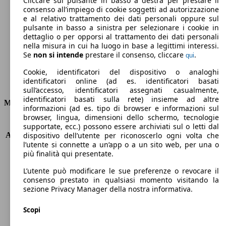
Cliccare sul pulsante in basso a destra per prestare il
consenso all’impiego di cookie soggetti ad autorizzazione
Emissioni di CO2 (combinato)*
e al relativo trattamento dei dati personali oppure sul
pulsante in basso a sinistra per selezionare i cookie in
dettaglio o per opporsi al trattamento dei dati personali
nella misura in cui ha luogo in base a legittimi interessi.
Se
non si intende
prestare il consenso, cliccare
.
qui
Ø 4.3 l/100km
Cookie, identificatori del dispositivo o analoghi
identificatori online (ad es. identificatori basati
Consumi
sull’accesso, identificatori assegnati casualmente,
identificatori basati sulla rete) insieme ad altre
Motore e Prestazioni
informazioni (ad es. tipo di browser e informazioni sul
browser, lingua, dimensioni dello schermo, tecnologie
KW (PS)
96 kW (131 PS)
supportate, ecc.) possono essere archiviati sul o letti dal
Accelerazione (0-100 km/h)
10.5s
dispositivo dell’utente per riconoscerlo ogni volta che
l’utente si connette a un’app o a un sito web, per una o
Velocità massima (km/h)
187 km/h
più finalità qui presentate.
Numero di marce
6
Coppia
300 nm
L’utente può modificare le sue preferenze o revocare il
Cilindrata
1499 ccm
consenso prestato in qualsiasi momento visitando la
sezione Privacy Manager della nostra informativa.
Carburante
Diesel
Cilindri
4
Scopi
Trasmissione
Manuale
Tipo di trazione
trazione anteriore