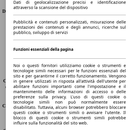
Dati di geolocalizzazione precisi e identificazione
attraverso la scansione del dispositivo
Dimensioni
Pubblicità e contenuti personalizzati, misurazione delle
Lunghezza
4750 mm
prestazioni dei contenuti e degli annunci, ricerche sul
Altezza
1880 mm
pubblico, sviluppo di servizi
Larghezza
1850 mm
Passo
2980 mm
Peso massimo
2150 kg
Funzioni essenziali della pagina
Carico massimo
-
Porte
5
Noi o questi fornitori utilizziamo cookie o strumenti e
Sedili
5
tecnologie simili necessari per le funzioni essenziali del
Carico sul tetto
-
sito e per garantirne il corretto funzionamento. Vengono
Capacità di traino (senza freni)
-
in genere utilizzati in risposta all'attività dell'utente per
abilitare funzioni importanti come l'impostazione e il
Capacità di traino (con freni)
1450 kg
mantenimento delle informazioni di accesso o delle
Volume del bagagliaio
850 - 1538 l
preferenze sulla privacy. L'uso di questi cookie o
tecnologie simili non può normalmente essere
Consumi
disabilitato. Tuttavia, alcuni browser potrebbero bloccare
questi cookie o strumenti simili o avvisare l'utente. Il
blocco di questi cookie o strumenti simili potrebbe
Emissioni di CO2*
113 g/km (komb.)
influire sulla funzionalità del sito web.
Consumo (urbano)
4.7 l/100km