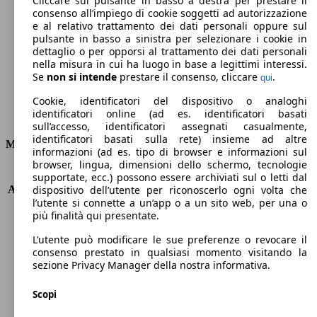
Cliccare sul pulsante in basso a destra per prestare il
consenso all’impiego di cookie soggetti ad autorizzazione
Emissioni di CO2 (combinato)*
e al relativo trattamento dei dati personali oppure sul
pulsante in basso a sinistra per selezionare i cookie in
dettaglio o per opporsi al trattamento dei dati personali
nella misura in cui ha luogo in base a legittimi interessi.
Se
non si intende
prestare il consenso, cliccare
.
qui
Ø 4.3 l/100km
Cookie, identificatori del dispositivo o analoghi
identificatori online (ad es. identificatori basati
Consumi
sull’accesso, identificatori assegnati casualmente,
identificatori basati sulla rete) insieme ad altre
Motore e Prestazioni
informazioni (ad es. tipo di browser e informazioni sul
browser, lingua, dimensioni dello schermo, tecnologie
KW (PS)
96 kW (131 PS)
supportate, ecc.) possono essere archiviati sul o letti dal
Accelerazione (0-100 km/h)
10.5s
dispositivo dell’utente per riconoscerlo ogni volta che
l’utente si connette a un’app o a un sito web, per una o
Velocità massima (km/h)
184 km/h
più finalità qui presentate.
Numero di marce
6
Coppia
300 nm
L’utente può modificare le sue preferenze o revocare il
Cilindrata
1499 ccm
consenso prestato in qualsiasi momento visitando la
sezione Privacy Manager della nostra informativa.
Carburante
Diesel
Cilindri
4
Scopi
Trasmissione
Manuale
Tipo di trazione
trazione anteriore