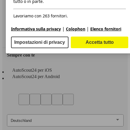
tutto o in parte.
Privacy
Lavoriamo con 263 fornitori.
Dichiarazione di Accessibilità
|
|
Informativa sulla privacy
Colophon
Elenco fornitori
Servizi
Area rivenditori
Impostazioni di privacy
Accetta tutto
Sempre con te
AutoScout24 per iOS
AutoScout24 per Android