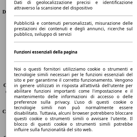
Dati di geolocalizzazione precisi e identificazione
attraverso la scansione del dispositivo
Dimensioni
Pubblicità e contenuti personalizzati, misurazione delle
Lunghezza
4400 mm
prestazioni dei contenuti e degli annunci, ricerche sul
Altezza
1870 mm
pubblico, sviluppo di servizi
Larghezza
1850 mm
Passo
2790 mm
Peso massimo
2280 kg
Funzioni essenziali della pagina
Carico massimo
-
Porte
5
Noi o questi fornitori utilizziamo cookie o strumenti e
Sedili
7
tecnologie simili necessari per le funzioni essenziali del
Carico sul tetto
-
sito e per garantirne il corretto funzionamento. Vengono
Capacità di traino (senza freni)
-
in genere utilizzati in risposta all'attività dell'utente per
abilitare funzioni importanti come l'impostazione e il
Capacità di traino (con freni)
1350 kg
mantenimento delle informazioni di accesso o delle
Volume del bagagliaio
597 - 983 l
preferenze sulla privacy. L'uso di questi cookie o
tecnologie simili non può normalmente essere
Consumi
disabilitato. Tuttavia, alcuni browser potrebbero bloccare
questi cookie o strumenti simili o avvisare l'utente. Il
blocco di questi cookie o strumenti simili potrebbe
Emissioni di CO2*
115 g/km (komb.)
influire sulla funzionalità del sito web.
Consumo (urbano)
4.7 l/100km