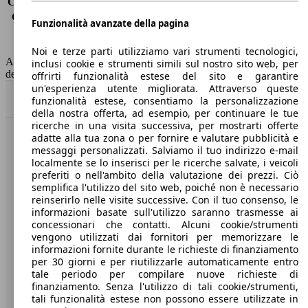
Consumo (extra-urbano)
4.1 l/100km
Consumo (combinato)*
4.3 l/100km
Funzionalità avanzate della pagina
Classe di emissione
Euro 6
Capacità del serbatoio
53 l
Noi e terze parti utilizziamo vari strumenti tecnologici,
AutoScout24 non si assume alcuna responsabilità per la correttezza
inclusi cookie e strumenti simili sul nostro sito web, per
dei dati.
offrirti funzionalità estese del sito e garantire
un'esperienza utente migliorata. Attraverso queste
Torna su
funzionalità estese, consentiamo la personalizzazione
della nostra offerta, ad esempio, per continuare le tue
ricerche in una visita successiva, per mostrarti offerte
adatte alla tua zona o per fornire e valutare pubblicità e
Benvenuti su AutoScout24, il mercato auto europeo.
messaggi personalizzati. Salviamo il tuo indirizzo e-mail
localmente se lo inserisci per le ricerche salvate, i veicoli
preferiti o nell'ambito della valutazione dei prezzi. Ciò
Società
semplifica l'utilizzo del sito web, poiché non è necessario
reinserirlo nelle visite successive. Con il tuo consenso, le
A proposito di AutoScout24
informazioni basate sull'utilizzo saranno trasmesse ai
concessionari che contatti. Alcuni cookie/strumenti
Stampa
vengono utilizzati dai fornitori per memorizzare le
informazioni fornite durante le richieste di finanziamento
Media
per 30 giorni e per riutilizzarle automaticamente entro
tale periodo per compilare nuove richieste di
Condizioni generali
finanziamento. Senza l'utilizzo di tali cookie/strumenti,
tali funzionalità estese non possono essere utilizzate in
Informazioni