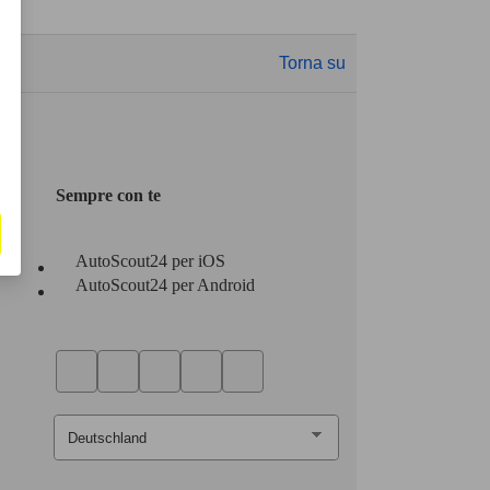
Torna su
Sempre con te
AutoScout24 per iOS
AutoScout24 per Android