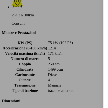
Ø 4.3 l/100km
Consumi
Motore e Prestazioni
KW (PS)
75 kW (102 PS)
Accelerazione (0-100 km/h)
12.3s
Velocità massima (km/h)
171 km/h
Numero di marce
5
Coppia
250 nm
Cilindrata
1499 ccm
Carburante
Diesel
Cilindri
4
Trasmissione
Manuale
Tipo di trazione
trazione anteriore
Dimensioni