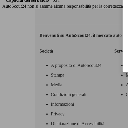
Capacità del serbatoio
53 l
AutoScout24 non si assume alcuna responsabilità per la correttezza dei
Benvenuti su AutoScout24, il mercato auto eu
Società
Servizi
A proposito di AutoScout24
Stampa
M
Media
A
Condizioni generali
C
Informazioni
Privacy
Dichiarazione di Accessibilità