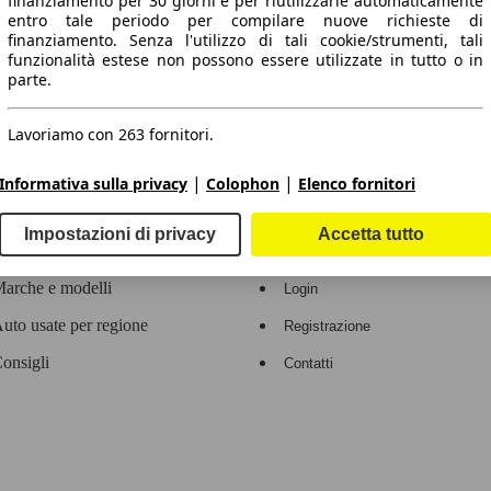
finanziamento per 30 giorni e per riutilizzarle automaticamente
entro tale periodo per compilare nuove richieste di
 dati.
finanziamento. Senza l'utilizzo di tali cookie/strumenti, tali
funzionalità estese non possono essere utilizzate in tutto o in
parte.
Lavoriamo con 263 fornitori.
ropeo.
|
|
Informativa sulla privacy
Colophon
Elenco fornitori
Area rivenditori
Impostazioni di privacy
Accetta tutto
Contatti
Servizi per i dealer
arche e modelli
Login
uto usate per regione
Registrazione
onsigli
Contatti