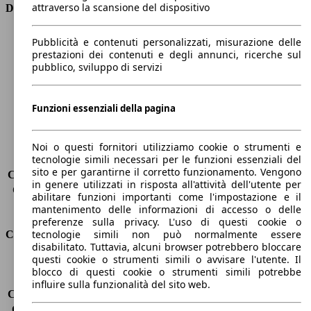
attraverso la scansione del dispositivo
Dimensioni
Lunghezza
4400 mm
Pubblicità e contenuti personalizzati, misurazione delle
Altezza
1870 mm
prestazioni dei contenuti e degli annunci, ricerche sul
pubblico, sviluppo di servizi
Larghezza
1850 mm
Passo
2790 mm
Peso massimo
2100 kg
Funzioni essenziali della pagina
Carico massimo
-
Porte
5
Sedili
5
Noi o questi fornitori utilizziamo cookie o strumenti e
tecnologie simili necessari per le funzioni essenziali del
Carico sul tetto
-
sito e per garantirne il corretto funzionamento. Vengono
Capacità di traino (senza freni)
-
in genere utilizzati in risposta all'attività dell'utente per
Capacità di traino (con freni)
1000 kg
abilitare funzioni importanti come l'impostazione e il
Volume del bagagliaio
597 - 983 l
mantenimento delle informazioni di accesso o delle
preferenze sulla privacy. L'uso di questi cookie o
tecnologie simili non può normalmente essere
Consumi
disabilitato. Tuttavia, alcuni browser potrebbero bloccare
questi cookie o strumenti simili o avvisare l'utente. Il
Emissioni di CO2*
110 g/km (komb.)
blocco di questi cookie o strumenti simili potrebbe
Consumo (urbano)
4.6 l/100km
influire sulla funzionalità del sito web.
Consumo (extra-urbano)
3.9 l/100km
Consumo (combinato)*
4.2 l/100km