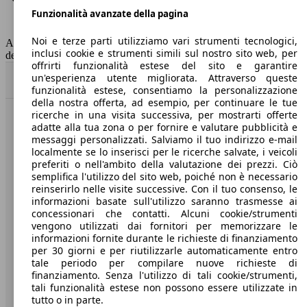
Funzionalità avanzate della pagina
Classe di emissione
Euro 6
Capacità del serbatoio
53 l
Noi e terze parti utilizziamo vari strumenti tecnologici,
AutoScout24 non si assume alcuna responsabilità per la correttezza
inclusi cookie e strumenti simili sul nostro sito web, per
dei dati.
offrirti funzionalità estese del sito e garantire
un'esperienza utente migliorata. Attraverso queste
Torna su
funzionalità estese, consentiamo la personalizzazione
della nostra offerta, ad esempio, per continuare le tue
ricerche in una visita successiva, per mostrarti offerte
Benvenuti su AutoScout24, il mercato auto europeo.
adatte alla tua zona o per fornire e valutare pubblicità e
messaggi personalizzati. Salviamo il tuo indirizzo e-mail
localmente se lo inserisci per le ricerche salvate, i veicoli
Società
preferiti o nell'ambito della valutazione dei prezzi. Ciò
semplifica l'utilizzo del sito web, poiché non è necessario
reinserirlo nelle visite successive. Con il tuo consenso, le
A proposito di AutoScout24
informazioni basate sull'utilizzo saranno trasmesse ai
concessionari che contatti. Alcuni cookie/strumenti
Stampa
vengono utilizzati dai fornitori per memorizzare le
informazioni fornite durante le richieste di finanziamento
Media
per 30 giorni e per riutilizzarle automaticamente entro
Condizioni generali
tale periodo per compilare nuove richieste di
finanziamento. Senza l'utilizzo di tali cookie/strumenti,
Informazioni
tali funzionalità estese non possono essere utilizzate in
tutto o in parte.