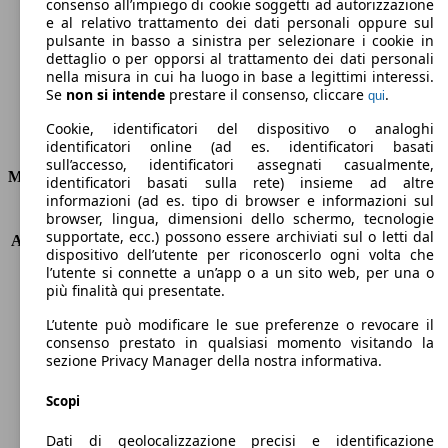
Emissioni di CO2 (combinato)*
consenso all’impiego di cookie soggetti ad autorizzazione
e al relativo trattamento dei dati personali oppure sul
pulsante in basso a sinistra per selezionare i cookie in
dettaglio o per opporsi al trattamento dei dati personali
nella misura in cui ha luogo in base a legittimi interessi.
Se
non si intende
prestare il consenso, cliccare
.
qui
Ø 4.2 l/100km
Cookie, identificatori del dispositivo o analoghi
Consumi
identificatori online (ad es. identificatori basati
sull’accesso, identificatori assegnati casualmente,
Motore e Prestazioni
identificatori basati sulla rete) insieme ad altre
informazioni (ad es. tipo di browser e informazioni sul
browser, lingua, dimensioni dello schermo, tecnologie
KW (PS)
56 kW (76 PS)
supportate, ecc.) possono essere archiviati sul o letti dal
Accelerazione (0-100 km/h)
16.5s
dispositivo dell’utente per riconoscerlo ogni volta che
Velocità massima (km/h)
152 km/h
l’utente si connette a un’app o a un sito web, per una o
Numero di marce
5
più finalità qui presentate.
Coppia
230 nm
L’utente può modificare le sue preferenze o revocare il
Cilindrata
1499 ccm
consenso prestato in qualsiasi momento visitando la
Carburante
Diesel
sezione Privacy Manager della nostra informativa.
Cilindri
4
Trasmissione
Manuale
Scopi
Tipo di trazione
trazione anteriore
Dati di geolocalizzazione precisi e identificazione