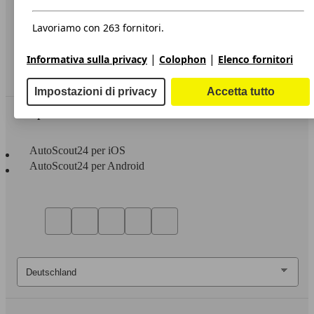
Privacy
Dichiarazione di Accessibilità
Lavoriamo con 263 fornitori.
Servizi
|
|
Informativa sulla privacy
Colophon
Elenco fornitori
Area rivenditori
Impostazioni di privacy
Accetta tutto
Sempre con te
AutoScout24 per iOS
AutoScout24 per Android