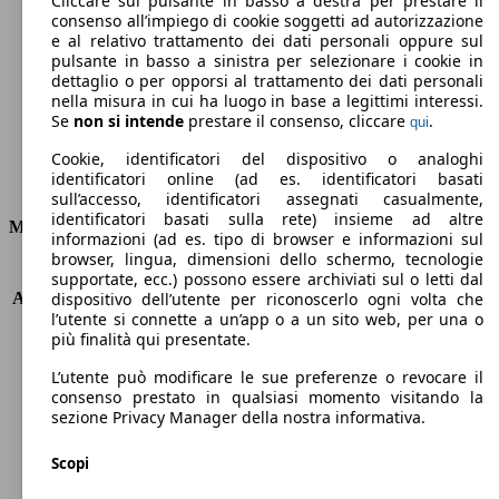
Cliccare sul pulsante in basso a destra per prestare il
consenso all’impiego di cookie soggetti ad autorizzazione
Emissioni di CO2 (combinato)*
e al relativo trattamento dei dati personali oppure sul
pulsante in basso a sinistra per selezionare i cookie in
dettaglio o per opporsi al trattamento dei dati personali
nella misura in cui ha luogo in base a legittimi interessi.
Se
non si intende
prestare il consenso, cliccare
.
qui
Ø 4.2 l/100km
Cookie, identificatori del dispositivo o analoghi
identificatori online (ad es. identificatori basati
Consumi
sull’accesso, identificatori assegnati casualmente,
identificatori basati sulla rete) insieme ad altre
Motore e Prestazioni
informazioni (ad es. tipo di browser e informazioni sul
browser, lingua, dimensioni dello schermo, tecnologie
KW (PS)
96 kW (131 PS)
supportate, ecc.) possono essere archiviati sul o letti dal
Accelerazione (0-100 km/h)
10.3s
dispositivo dell’utente per riconoscerlo ogni volta che
l’utente si connette a un’app o a un sito web, per una o
Velocità massima (km/h)
187 km/h
più finalità qui presentate.
Numero di marce
6
Coppia
300 nm
L’utente può modificare le sue preferenze o revocare il
Cilindrata
1499 ccm
consenso prestato in qualsiasi momento visitando la
sezione Privacy Manager della nostra informativa.
Carburante
Diesel
Cilindri
4
Scopi
Trasmissione
Manuale
Tipo di trazione
trazione anteriore