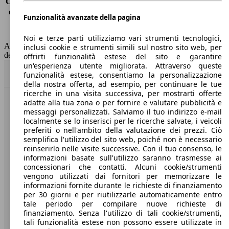
Consumo (extra-urbano)
3.9 l/100km
Consumo (combinato)*
4.2 l/100km
Funzionalità avanzate della pagina
Classe di emissione
Euro 6
Capacità del serbatoio
53 l
Noi e terze parti utilizziamo vari strumenti tecnologici,
AutoScout24 non si assume alcuna responsabilità per la correttezza
inclusi cookie e strumenti simili sul nostro sito web, per
dei dati.
offrirti funzionalità estese del sito e garantire
un'esperienza utente migliorata. Attraverso queste
Torna su
funzionalità estese, consentiamo la personalizzazione
della nostra offerta, ad esempio, per continuare le tue
ricerche in una visita successiva, per mostrarti offerte
adatte alla tua zona o per fornire e valutare pubblicità e
Benvenuti su AutoScout24, il mercato auto europeo.
messaggi personalizzati. Salviamo il tuo indirizzo e-mail
localmente se lo inserisci per le ricerche salvate, i veicoli
preferiti o nell'ambito della valutazione dei prezzi. Ciò
Società
semplifica l'utilizzo del sito web, poiché non è necessario
reinserirlo nelle visite successive. Con il tuo consenso, le
A proposito di AutoScout24
informazioni basate sull'utilizzo saranno trasmesse ai
concessionari che contatti. Alcuni cookie/strumenti
Stampa
vengono utilizzati dai fornitori per memorizzare le
informazioni fornite durante le richieste di finanziamento
Media
per 30 giorni e per riutilizzarle automaticamente entro
tale periodo per compilare nuove richieste di
Condizioni generali
finanziamento. Senza l'utilizzo di tali cookie/strumenti,
tali funzionalità estese non possono essere utilizzate in
Informazioni