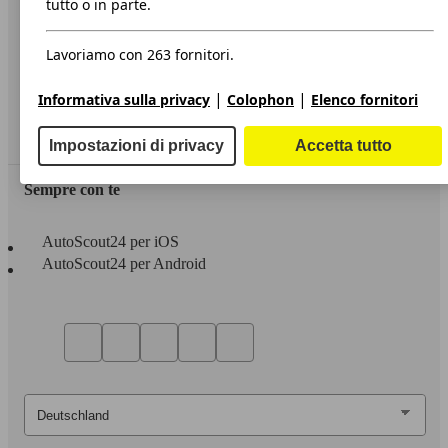
tutto o in parte.
Privacy
Lavoriamo con 263 fornitori.
Dichiarazione di Accessibilità
|
|
Informativa sulla privacy
Colophon
Elenco fornitori
Servizi
Area rivenditori
Impostazioni di privacy
Accetta tutto
Sempre con te
AutoScout24 per iOS
AutoScout24 per Android