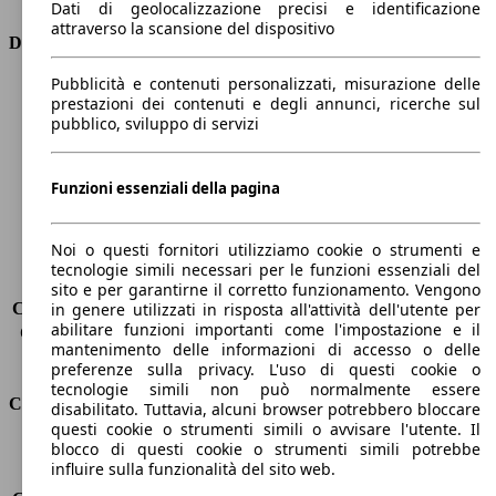
Dati di geolocalizzazione precisi e identificazione
attraverso la scansione del dispositivo
Dimensioni
Pubblicità e contenuti personalizzati, misurazione delle
Lunghezza
4400 mm
prestazioni dei contenuti e degli annunci, ricerche sul
Altezza
1870 mm
pubblico, sviluppo di servizi
Larghezza
1850 mm
Passo
2790 mm
Peso massimo
2130 kg
Funzioni essenziali della pagina
Carico massimo
-
Porte
5
Noi o questi fornitori utilizziamo cookie o strumenti e
Sedili
5
tecnologie simili necessari per le funzioni essenziali del
Carico sul tetto
-
sito e per garantirne il corretto funzionamento. Vengono
Capacità di traino (senza freni)
-
in genere utilizzati in risposta all'attività dell'utente per
abilitare funzioni importanti come l'impostazione e il
Capacità di traino (con freni)
1500 kg
mantenimento delle informazioni di accesso o delle
Volume del bagagliaio
597 - 983 l
preferenze sulla privacy. L'uso di questi cookie o
tecnologie simili non può normalmente essere
Consumi
disabilitato. Tuttavia, alcuni browser potrebbero bloccare
questi cookie o strumenti simili o avvisare l'utente. Il
blocco di questi cookie o strumenti simili potrebbe
Emissioni di CO2*
112 g/km (komb.)
influire sulla funzionalità del sito web.
Consumo (urbano)
4.8 l/100km