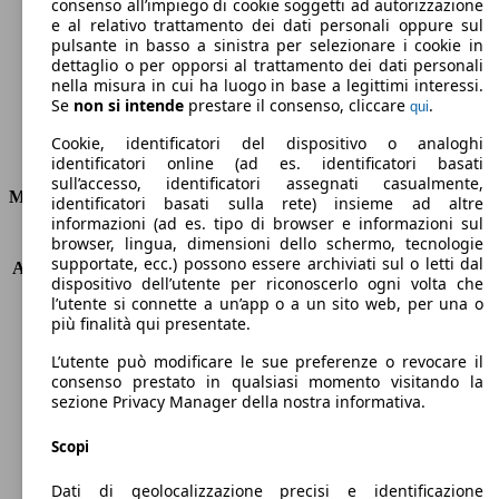
Emissioni di CO2 (combinato)*
consenso all’impiego di cookie soggetti ad autorizzazione
e al relativo trattamento dei dati personali oppure sul
pulsante in basso a sinistra per selezionare i cookie in
dettaglio o per opporsi al trattamento dei dati personali
nella misura in cui ha luogo in base a legittimi interessi.
Se
non si intende
prestare il consenso, cliccare
.
qui
Ø 4.3 l/100km
Cookie, identificatori del dispositivo o analoghi
Consumi
identificatori online (ad es. identificatori basati
sull’accesso, identificatori assegnati casualmente,
Motore e Prestazioni
identificatori basati sulla rete) insieme ad altre
informazioni (ad es. tipo di browser e informazioni sul
browser, lingua, dimensioni dello schermo, tecnologie
KW (PS)
75 kW (102 PS)
supportate, ecc.) possono essere archiviati sul o letti dal
Accelerazione (0-100 km/h)
12.3s
dispositivo dell’utente per riconoscerlo ogni volta che
Velocità massima (km/h)
171 km/h
l’utente si connette a un’app o a un sito web, per una o
Numero di marce
5
più finalità qui presentate.
Coppia
250 nm
L’utente può modificare le sue preferenze o revocare il
Cilindrata
1499 ccm
consenso prestato in qualsiasi momento visitando la
Carburante
Diesel
sezione Privacy Manager della nostra informativa.
Cilindri
4
Trasmissione
Manuale
Scopi
Tipo di trazione
trazione anteriore
Dati di geolocalizzazione precisi e identificazione