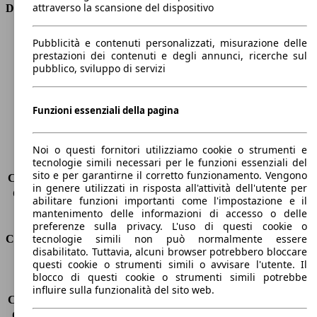
attraverso la scansione del dispositivo
Dimensioni
Lunghezza
4400 mm
Pubblicità e contenuti personalizzati, misurazione delle
Altezza
1870 mm
prestazioni dei contenuti e degli annunci, ricerche sul
pubblico, sviluppo di servizi
Larghezza
1850 mm
Passo
2790 mm
Peso massimo
2100 kg
Funzioni essenziali della pagina
Carico massimo
-
Porte
5
Sedili
5
Noi o questi fornitori utilizziamo cookie o strumenti e
tecnologie simili necessari per le funzioni essenziali del
Carico sul tetto
-
sito e per garantirne il corretto funzionamento. Vengono
Capacità di traino (senza freni)
-
in genere utilizzati in risposta all'attività dell'utente per
Capacità di traino (con freni)
1300 kg
abilitare funzioni importanti come l'impostazione e il
Volume del bagagliaio
597 - 983 l
mantenimento delle informazioni di accesso o delle
preferenze sulla privacy. L'uso di questi cookie o
tecnologie simili non può normalmente essere
Consumi
disabilitato. Tuttavia, alcuni browser potrebbero bloccare
questi cookie o strumenti simili o avvisare l'utente. Il
Emissioni di CO2*
112 g/km (komb.)
blocco di questi cookie o strumenti simili potrebbe
Consumo (urbano)
4.8 l/100km
influire sulla funzionalità del sito web.
Consumo (extra-urbano)
4.1 l/100km
Consumo (combinato)*
4.3 l/100km