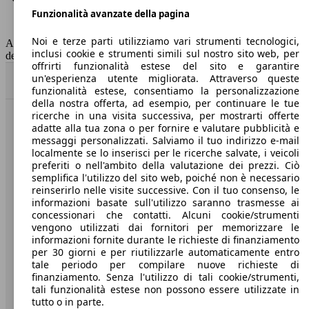
Funzionalità avanzate della pagina
Classe di emissione
Euro 6
Capacità del serbatoio
53 l
Noi e terze parti utilizziamo vari strumenti tecnologici,
AutoScout24 non si assume alcuna responsabilità per la correttezza
inclusi cookie e strumenti simili sul nostro sito web, per
dei dati.
offrirti funzionalità estese del sito e garantire
un'esperienza utente migliorata. Attraverso queste
Torna su
funzionalità estese, consentiamo la personalizzazione
della nostra offerta, ad esempio, per continuare le tue
ricerche in una visita successiva, per mostrarti offerte
Benvenuti su AutoScout24, il mercato auto europeo.
adatte alla tua zona o per fornire e valutare pubblicità e
messaggi personalizzati. Salviamo il tuo indirizzo e-mail
localmente se lo inserisci per le ricerche salvate, i veicoli
Società
preferiti o nell'ambito della valutazione dei prezzi. Ciò
semplifica l'utilizzo del sito web, poiché non è necessario
reinserirlo nelle visite successive. Con il tuo consenso, le
A proposito di AutoScout24
informazioni basate sull'utilizzo saranno trasmesse ai
concessionari che contatti. Alcuni cookie/strumenti
Stampa
vengono utilizzati dai fornitori per memorizzare le
informazioni fornite durante le richieste di finanziamento
Media
per 30 giorni e per riutilizzarle automaticamente entro
Condizioni generali
tale periodo per compilare nuove richieste di
finanziamento. Senza l'utilizzo di tali cookie/strumenti,
Informazioni
tali funzionalità estese non possono essere utilizzate in
tutto o in parte.