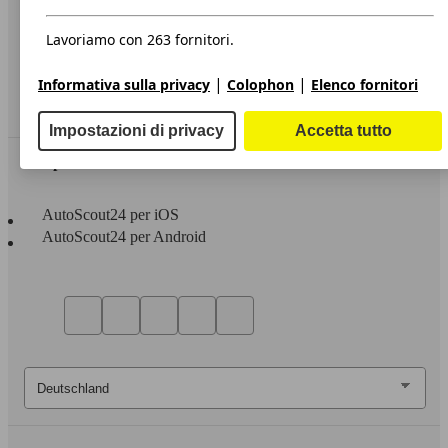
Privacy
Dichiarazione di Accessibilità
Lavoriamo con 263 fornitori.
Servizi
|
|
Informativa sulla privacy
Colophon
Elenco fornitori
Area rivenditori
Impostazioni di privacy
Accetta tutto
Sempre con te
AutoScout24 per iOS
AutoScout24 per Android