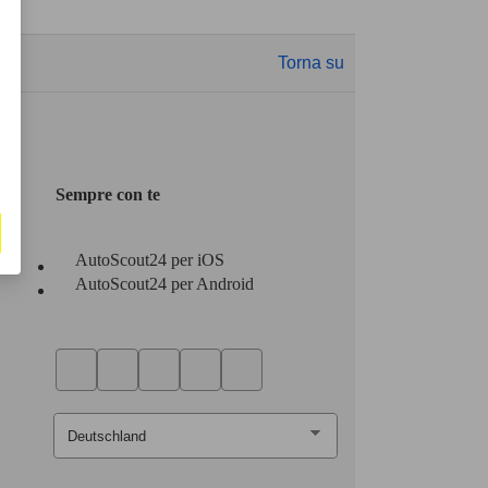
Torna su
Sempre con te
AutoScout24 per iOS
AutoScout24 per Android