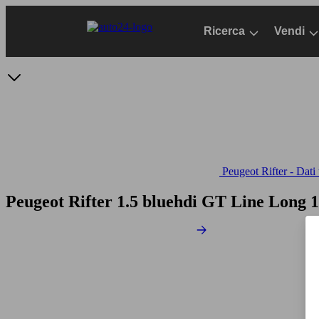
Passa
al
Ricerca
Vendi
contenuto
principale
Peugeot Rifter - Dati 
Peugeot Rifter 1.5 bluehdi GT Line Long 