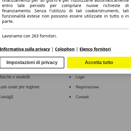
finanziamento per 30 giorni e per riutilizzarle automaticamente
entro tale periodo per compilare nuove richieste di
 dati.
finanziamento. Senza l'utilizzo di tali cookie/strumenti, tali
funzionalità estese non possono essere utilizzate in tutto o in
parte.
Lavoriamo con 263 fornitori.
ropeo.
|
|
Informativa sulla privacy
Colophon
Elenco fornitori
Area rivenditori
Impostazioni di privacy
Accetta tutto
Contatti
Servizi per i dealer
arche e modelli
Login
uto usate per regione
Registrazione
onsigli
Contatti