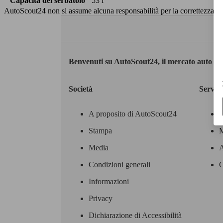
Capacità del serbatoio
53 l
AutoScout24 non si assume alcuna responsabilità per la correttezza dei
Benvenuti su AutoScout24, il mercato auto eu
Società
Servizi
A proposito di AutoScout24
Stampa
M
Media
A
Condizioni generali
C
Informazioni
Privacy
Dichiarazione di Accessibilità