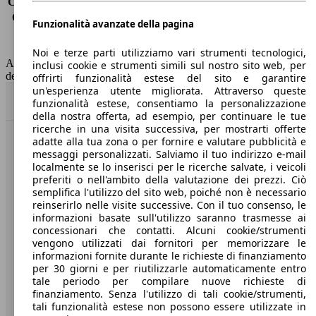
Consumo (extra-urbano)
4.1 l/100km
Consumo (combinato)*
4.2 l/100km
Funzionalità avanzate della pagina
Classe di emissione
Euro 6
Capacità del serbatoio
53 l
Noi e terze parti utilizziamo vari strumenti tecnologici,
AutoScout24 non si assume alcuna responsabilità per la correttezza
inclusi cookie e strumenti simili sul nostro sito web, per
dei dati.
offrirti funzionalità estese del sito e garantire
un'esperienza utente migliorata. Attraverso queste
Torna su
funzionalità estese, consentiamo la personalizzazione
della nostra offerta, ad esempio, per continuare le tue
ricerche in una visita successiva, per mostrarti offerte
adatte alla tua zona o per fornire e valutare pubblicità e
Benvenuti su AutoScout24, il mercato auto europeo.
messaggi personalizzati. Salviamo il tuo indirizzo e-mail
localmente se lo inserisci per le ricerche salvate, i veicoli
preferiti o nell'ambito della valutazione dei prezzi. Ciò
Società
semplifica l'utilizzo del sito web, poiché non è necessario
reinserirlo nelle visite successive. Con il tuo consenso, le
A proposito di AutoScout24
informazioni basate sull'utilizzo saranno trasmesse ai
concessionari che contatti. Alcuni cookie/strumenti
Stampa
vengono utilizzati dai fornitori per memorizzare le
informazioni fornite durante le richieste di finanziamento
Media
per 30 giorni e per riutilizzarle automaticamente entro
tale periodo per compilare nuove richieste di
Condizioni generali
finanziamento. Senza l'utilizzo di tali cookie/strumenti,
tali funzionalità estese non possono essere utilizzate in
Informazioni