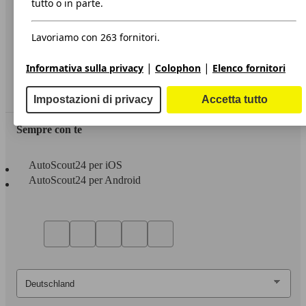
tutto o in parte.
Privacy
Lavoriamo con 263 fornitori.
Dichiarazione di Accessibilità
|
|
Informativa sulla privacy
Colophon
Elenco fornitori
Servizi
Area rivenditori
Impostazioni di privacy
Accetta tutto
Sempre con te
AutoScout24 per iOS
AutoScout24 per Android