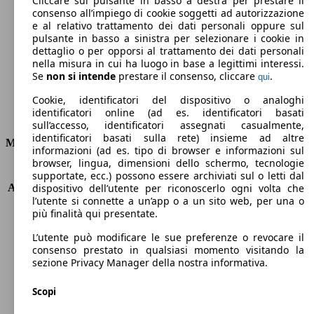
Cliccare sul pulsante in basso a destra per prestare il
consenso all’impiego di cookie soggetti ad autorizzazione
Emissioni di CO2 (combinato)*
e al relativo trattamento dei dati personali oppure sul
pulsante in basso a sinistra per selezionare i cookie in
dettaglio o per opporsi al trattamento dei dati personali
nella misura in cui ha luogo in base a legittimi interessi.
Se
non si intende
prestare il consenso, cliccare
.
qui
Ø 4.2 l/100km
Cookie, identificatori del dispositivo o analoghi
identificatori online (ad es. identificatori basati
Consumi
sull’accesso, identificatori assegnati casualmente,
identificatori basati sulla rete) insieme ad altre
Motore e Prestazioni
informazioni (ad es. tipo di browser e informazioni sul
browser, lingua, dimensioni dello schermo, tecnologie
KW (PS)
96 kW (131 PS)
supportate, ecc.) possono essere archiviati sul o letti dal
Accelerazione (0-100 km/h)
11.2s
dispositivo dell’utente per riconoscerlo ogni volta che
l’utente si connette a un’app o a un sito web, per una o
Velocità massima (km/h)
184 km/h
più finalità qui presentate.
Numero di marce
8
Coppia
300 nm
L’utente può modificare le sue preferenze o revocare il
Cilindrata
1499 ccm
consenso prestato in qualsiasi momento visitando la
sezione Privacy Manager della nostra informativa.
Carburante
Diesel
Cilindri
4
Scopi
Trasmissione
Automatico
Tipo di trazione
trazione anteriore