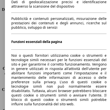
Dati di geolocalizzazione precisi e identificazione
attraverso la scansione del dispositivo
Dimensioni
Pubblicità e contenuti personalizzati, misurazione delle
Lunghezza
4750 mm
prestazioni dei contenuti e degli annunci, ricerche sul
Altezza
1880 mm
pubblico, sviluppo di servizi
Larghezza
1850 mm
Passo
2980 mm
Peso massimo
2170 kg
Funzioni essenziali della pagina
Carico massimo
-
Porte
5
Noi o questi fornitori utilizziamo cookie o strumenti e
Sedili
5
tecnologie simili necessari per le funzioni essenziali del
Carico sul tetto
-
sito e per garantirne il corretto funzionamento. Vengono
Capacità di traino (senza freni)
-
in genere utilizzati in risposta all'attività dell'utente per
abilitare funzioni importanti come l'impostazione e il
Capacità di traino (con freni)
1225 kg
mantenimento delle informazioni di accesso o delle
Volume del bagagliaio
850 - 1538 l
preferenze sulla privacy. L'uso di questi cookie o
tecnologie simili non può normalmente essere
Consumi
disabilitato. Tuttavia, alcuni browser potrebbero bloccare
questi cookie o strumenti simili o avvisare l'utente. Il
blocco di questi cookie o strumenti simili potrebbe
Emissioni di CO2*
112 g/km (komb.)
influire sulla funzionalità del sito web.
Consumo (urbano)
4.5 l/100km