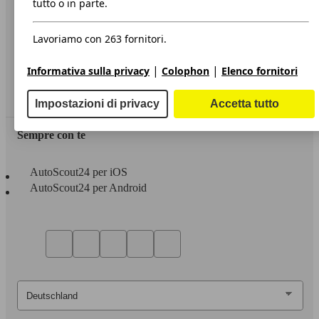
tutto o in parte.
Privacy
Lavoriamo con 263 fornitori.
Dichiarazione di Accessibilità
|
|
Informativa sulla privacy
Colophon
Elenco fornitori
Servizi
Area rivenditori
Impostazioni di privacy
Accetta tutto
Sempre con te
AutoScout24 per iOS
AutoScout24 per Android