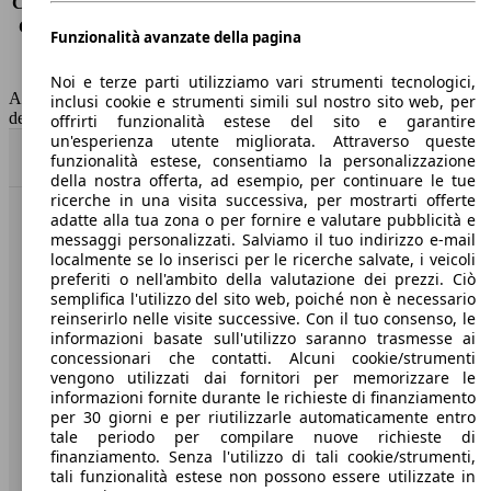
Consumo (extra-urbano)
4.1 l/100km
Consumo (combinato)*
4.3 l/100km
Funzionalità avanzate della pagina
Classe di emissione
Euro 6
Capacità del serbatoio
53 l
Noi e terze parti utilizziamo vari strumenti tecnologici,
AutoScout24 non si assume alcuna responsabilità per la correttezza
inclusi cookie e strumenti simili sul nostro sito web, per
dei dati.
offrirti funzionalità estese del sito e garantire
un'esperienza utente migliorata. Attraverso queste
Torna su
funzionalità estese, consentiamo la personalizzazione
della nostra offerta, ad esempio, per continuare le tue
ricerche in una visita successiva, per mostrarti offerte
adatte alla tua zona o per fornire e valutare pubblicità e
Benvenuti su AutoScout24, il mercato auto europeo.
messaggi personalizzati. Salviamo il tuo indirizzo e-mail
localmente se lo inserisci per le ricerche salvate, i veicoli
preferiti o nell'ambito della valutazione dei prezzi. Ciò
Società
semplifica l'utilizzo del sito web, poiché non è necessario
reinserirlo nelle visite successive. Con il tuo consenso, le
A proposito di AutoScout24
informazioni basate sull'utilizzo saranno trasmesse ai
concessionari che contatti. Alcuni cookie/strumenti
Stampa
vengono utilizzati dai fornitori per memorizzare le
informazioni fornite durante le richieste di finanziamento
Media
per 30 giorni e per riutilizzarle automaticamente entro
tale periodo per compilare nuove richieste di
Condizioni generali
finanziamento. Senza l'utilizzo di tali cookie/strumenti,
tali funzionalità estese non possono essere utilizzate in
Informazioni