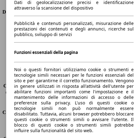
Dati di geolocalizzazione precisi e identificazione
attraverso la scansione del dispositivo
Dimensioni
Pubblicità e contenuti personalizzati, misurazione delle
Lunghezza
4400 mm
prestazioni dei contenuti e degli annunci, ricerche sul
Altezza
1870 mm
pubblico, sviluppo di servizi
Larghezza
1850 mm
Passo
2790 mm
Peso massimo
2290 kg
Funzioni essenziali della pagina
Carico massimo
-
Porte
5
Noi o questi fornitori utilizziamo cookie o strumenti e
Sedili
7
tecnologie simili necessari per le funzioni essenziali del
Carico sul tetto
-
sito e per garantirne il corretto funzionamento. Vengono
Capacità di traino (senza freni)
-
in genere utilizzati in risposta all'attività dell'utente per
abilitare funzioni importanti come l'impostazione e il
Capacità di traino (con freni)
1100 kg
mantenimento delle informazioni di accesso o delle
Volume del bagagliaio
597 - 983 l
preferenze sulla privacy. L'uso di questi cookie o
tecnologie simili non può normalmente essere
Consumi
disabilitato. Tuttavia, alcuni browser potrebbero bloccare
questi cookie o strumenti simili o avvisare l'utente. Il
blocco di questi cookie o strumenti simili potrebbe
Emissioni di CO2*
112 g/km (komb.)
influire sulla funzionalità del sito web.
Consumo (urbano)
4.5 l/100km