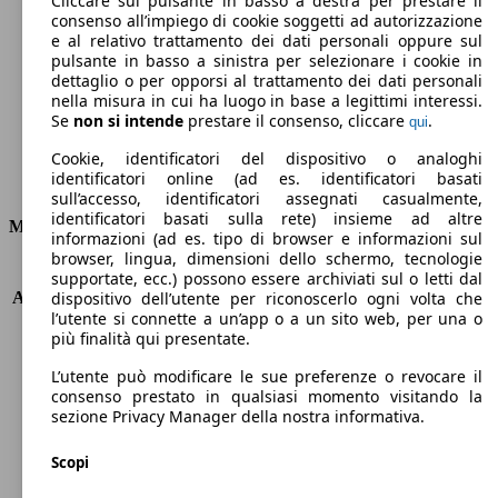
Cliccare sul pulsante in basso a destra per prestare il
consenso all’impiego di cookie soggetti ad autorizzazione
Emissioni di CO2 (combinato)*
e al relativo trattamento dei dati personali oppure sul
pulsante in basso a sinistra per selezionare i cookie in
dettaglio o per opporsi al trattamento dei dati personali
nella misura in cui ha luogo in base a legittimi interessi.
Se
non si intende
prestare il consenso, cliccare
.
qui
Ø 4.3 l/100km
Cookie, identificatori del dispositivo o analoghi
identificatori online (ad es. identificatori basati
Consumi
sull’accesso, identificatori assegnati casualmente,
identificatori basati sulla rete) insieme ad altre
Motore e Prestazioni
informazioni (ad es. tipo di browser e informazioni sul
browser, lingua, dimensioni dello schermo, tecnologie
KW (PS)
96 kW (131 PS)
supportate, ecc.) possono essere archiviati sul o letti dal
Accelerazione (0-100 km/h)
11.2s
dispositivo dell’utente per riconoscerlo ogni volta che
l’utente si connette a un’app o a un sito web, per una o
Velocità massima (km/h)
184 km/h
più finalità qui presentate.
Numero di marce
8
Coppia
300 nm
L’utente può modificare le sue preferenze o revocare il
Cilindrata
1499 ccm
consenso prestato in qualsiasi momento visitando la
sezione Privacy Manager della nostra informativa.
Carburante
Diesel
Cilindri
4
Scopi
Trasmissione
Automatico
Tipo di trazione
trazione anteriore