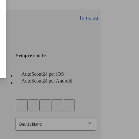
Torna su
Sempre con te
AutoScout24 per iOS
AutoScout24 per Android