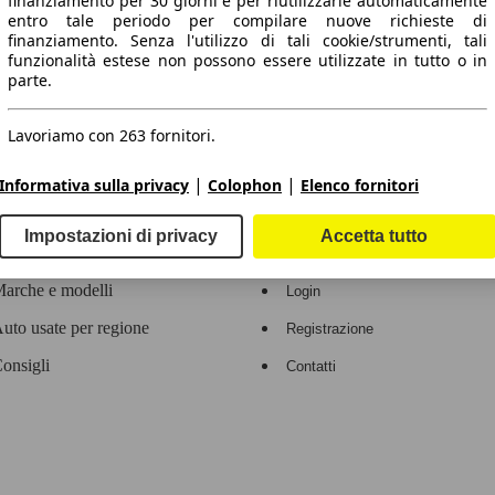
finanziamento per 30 giorni e per riutilizzarle automaticamente
entro tale periodo per compilare nuove richieste di
 dati.
finanziamento. Senza l'utilizzo di tali cookie/strumenti, tali
funzionalità estese non possono essere utilizzate in tutto o in
parte.
Lavoriamo con 263 fornitori.
ropeo.
|
|
Informativa sulla privacy
Colophon
Elenco fornitori
Area rivenditori
Impostazioni di privacy
Accetta tutto
Contatti
Servizi per i dealer
arche e modelli
Login
uto usate per regione
Registrazione
onsigli
Contatti