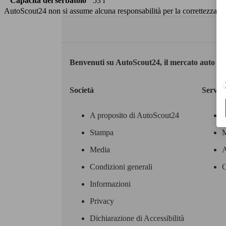
Capacità del serbatoio
53 l
AutoScout24 non si assume alcuna responsabilità per la correttezza dei
Benvenuti su AutoScout24, il mercato auto eu
Società
Servizi
A proposito di AutoScout24
Stampa
M
Media
A
Condizioni generali
C
Informazioni
Privacy
Dichiarazione di Accessibilità