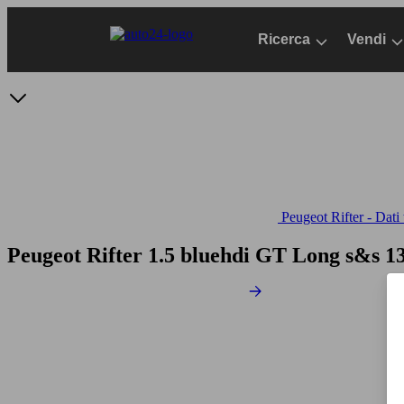
Passa
al
Ricerca
Vendi
contenuto
principale
Peugeot Rifter - Dati 
Peugeot Rifter 1.5 bluehdi GT Long s&s 1