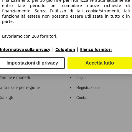
finanziamento per 30 giorni e per riutilizzarle automaticamente
entro tale periodo per compilare nuove richieste di
 dati.
finanziamento. Senza l'utilizzo di tali cookie/strumenti, tali
funzionalità estese non possono essere utilizzate in tutto o in
parte.
Lavoriamo con 263 fornitori.
ropeo.
|
|
Informativa sulla privacy
Colophon
Elenco fornitori
Area rivenditori
Impostazioni di privacy
Accetta tutto
Contatti
Servizi per i dealer
arche e modelli
Login
uto usate per regione
Registrazione
onsigli
Contatti