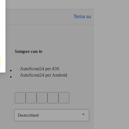
Torna su
Sempre con te
AutoScout24 per iOS
AutoScout24 per Android