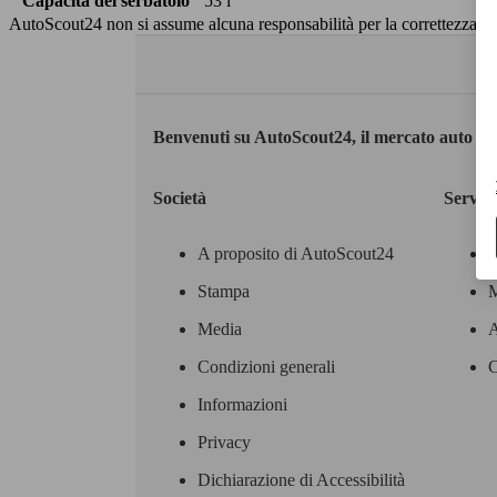
Capacità del serbatoio
53 l
AutoScout24 non si assume alcuna responsabilità per la correttezza dei
Benvenuti su AutoScout24, il mercato auto eu
Società
Servizi
A proposito di AutoScout24
Stampa
M
Media
A
Condizioni generali
C
Informazioni
Privacy
Dichiarazione di Accessibilità