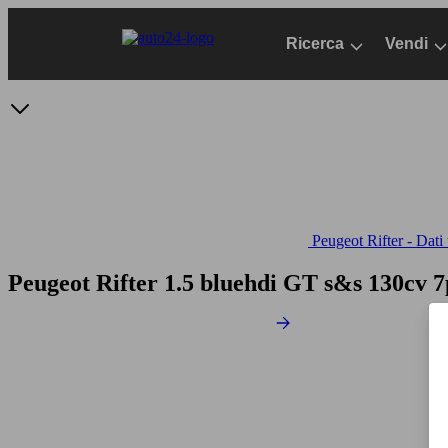
Passa
al
Ricerca
Vendi
contenuto
principale
Peugeot Rifter - Dati 
Peugeot Rifter 1.5 bluehdi GT s&s 130cv 7