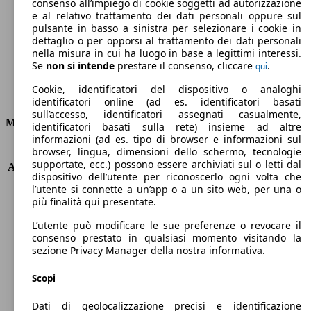
Emissioni di CO2 (combinato)*
consenso all’impiego di cookie soggetti ad autorizzazione
e al relativo trattamento dei dati personali oppure sul
pulsante in basso a sinistra per selezionare i cookie in
dettaglio o per opporsi al trattamento dei dati personali
nella misura in cui ha luogo in base a legittimi interessi.
Se
non si intende
prestare il consenso, cliccare
.
qui
Ø 4.2 l/100km
Cookie, identificatori del dispositivo o analoghi
Consumi
identificatori online (ad es. identificatori basati
sull’accesso, identificatori assegnati casualmente,
Motore e Prestazioni
identificatori basati sulla rete) insieme ad altre
informazioni (ad es. tipo di browser e informazioni sul
browser, lingua, dimensioni dello schermo, tecnologie
KW (PS)
96 kW (131 PS)
supportate, ecc.) possono essere archiviati sul o letti dal
Accelerazione (0-100 km/h)
10.3s
dispositivo dell’utente per riconoscerlo ogni volta che
Velocità massima (km/h)
187 km/h
l’utente si connette a un’app o a un sito web, per una o
Numero di marce
6
più finalità qui presentate.
Coppia
300 nm
L’utente può modificare le sue preferenze o revocare il
Cilindrata
1499 ccm
consenso prestato in qualsiasi momento visitando la
Carburante
Diesel
sezione Privacy Manager della nostra informativa.
Cilindri
4
Trasmissione
Manuale
Scopi
Tipo di trazione
trazione anteriore
Dati di geolocalizzazione precisi e identificazione