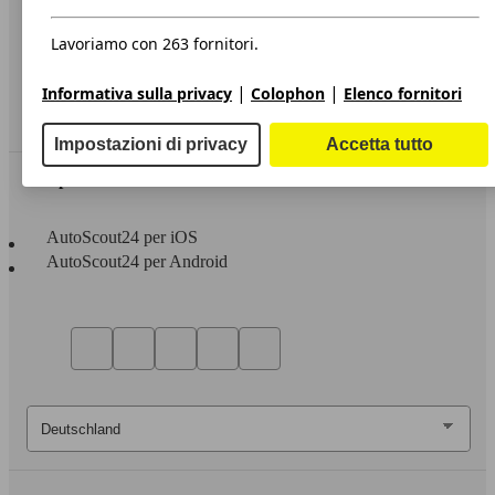
Privacy
Dichiarazione di Accessibilità
Lavoriamo con 263 fornitori.
Servizi
|
|
Informativa sulla privacy
Colophon
Elenco fornitori
Area rivenditori
Impostazioni di privacy
Accetta tutto
Sempre con te
AutoScout24 per iOS
AutoScout24 per Android