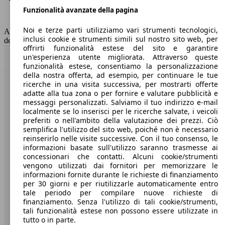
Funzionalità avanzate della pagina
Classe di emissione
Euro 6
Capacità del serbatoio
53 l
Noi e terze parti utilizziamo vari strumenti tecnologici,
AutoScout24 non si assume alcuna responsabilità per la correttezza
inclusi cookie e strumenti simili sul nostro sito web, per
dei dati.
offrirti funzionalità estese del sito e garantire
un'esperienza utente migliorata. Attraverso queste
Torna su
funzionalità estese, consentiamo la personalizzazione
della nostra offerta, ad esempio, per continuare le tue
ricerche in una visita successiva, per mostrarti offerte
Benvenuti su AutoScout24, il mercato auto europeo.
adatte alla tua zona o per fornire e valutare pubblicità e
messaggi personalizzati. Salviamo il tuo indirizzo e-mail
localmente se lo inserisci per le ricerche salvate, i veicoli
Società
preferiti o nell'ambito della valutazione dei prezzi. Ciò
semplifica l'utilizzo del sito web, poiché non è necessario
reinserirlo nelle visite successive. Con il tuo consenso, le
A proposito di AutoScout24
informazioni basate sull'utilizzo saranno trasmesse ai
concessionari che contatti. Alcuni cookie/strumenti
Stampa
vengono utilizzati dai fornitori per memorizzare le
informazioni fornite durante le richieste di finanziamento
Media
per 30 giorni e per riutilizzarle automaticamente entro
Condizioni generali
tale periodo per compilare nuove richieste di
finanziamento. Senza l'utilizzo di tali cookie/strumenti,
Informazioni
tali funzionalità estese non possono essere utilizzate in
tutto o in parte.