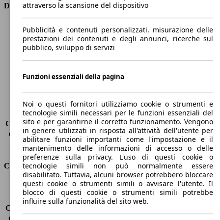
attraverso la scansione del dispositivo
Dimensioni
Lunghezza
4400 mm
Pubblicità e contenuti personalizzati, misurazione delle
Altezza
1870 mm
prestazioni dei contenuti e degli annunci, ricerche sul
pubblico, sviluppo di servizi
Larghezza
1850 mm
Passo
2790 mm
Peso massimo
2130 kg
Funzioni essenziali della pagina
Carico massimo
-
Porte
5
Sedili
5
Noi o questi fornitori utilizziamo cookie o strumenti e
tecnologie simili necessari per le funzioni essenziali del
Carico sul tetto
-
sito e per garantirne il corretto funzionamento. Vengono
Capacità di traino (senza freni)
-
in genere utilizzati in risposta all'attività dell'utente per
Capacità di traino (con freni)
1500 kg
abilitare funzioni importanti come l'impostazione e il
Volume del bagagliaio
597 - 983 l
mantenimento delle informazioni di accesso o delle
preferenze sulla privacy. L'uso di questi cookie o
tecnologie simili non può normalmente essere
Consumi
disabilitato. Tuttavia, alcuni browser potrebbero bloccare
questi cookie o strumenti simili o avvisare l'utente. Il
Emissioni di CO2*
112 g/km (komb.)
blocco di questi cookie o strumenti simili potrebbe
Consumo (urbano)
4.8 l/100km
influire sulla funzionalità del sito web.
Consumo (extra-urbano)
3.9 l/100km
Consumo (combinato)*
4.2 l/100km