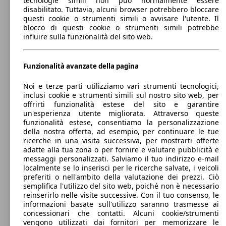
tecnologie simili non può normalmente essere
Station wagon
disabilitato. Tuttavia, alcuni browser potrebbero bloccare
Dal 2013
Renault
Grand Kangoo 2013 Diesel
questi cookie o strumenti simili o avvisare l'utente. Il
blocco di questi cookie o strumenti simili potrebbe
Benzina
Dimensioni (L/l/A):
influire sulla funzionalità del sito web.
da 4670 x 1830 x 1800 mm
Grand Kangoo 1.5 blue dci Grand Authentic
70 KW
Potenza:
95cv
(95 PS)
Model Version
66 - 81 KW (90 - 110 PS)
75 KW
Kangoo 1.3 tce Equilibre 100cv
Porte:
Funzionalità avanzate della pagina
(102 PS)
5
Sedili:
Noi e terze parti utilizziamo vari strumenti tecnologici,
Leistung
Ver
7
inclusi cookie e strumenti simili sul nostro sito web, per
Bagagliaio:
offrirti funzionalità estese del sito e garantire
300 - 3400 Litri
un'esperienza utente migliorata. Attraverso queste
Grand Kangoo 1.5 blue dci Grand Authentic
70 KW
Capacità di traino:
funzionalità estese, consentiamo la personalizzazione
95cv 5p.ti
(95 PS)
0 - 1050 kg
della nostra offerta, ad esempio, per continuare le tue
Mostra versioni
96 KW
ricerche in una visita successiva, per mostrarti offerte
Kangoo 1.3 tce Equilibre 130cv
(131 PS)
adatte alla tua zona o per fornire e valutare pubblicità e
messaggi personalizzati. Salviamo il tuo indirizzo e-mail
localmente se lo inserisci per le ricerche salvate, i veicoli
84 KW
Ø 6.
Kangoo 1.2 tce Extrem 115cv edc
preferiti o nell'ambito della valutazione dei prezzi. Ciò
(114 PS)
l/10
semplifica l'utilizzo del sito web, poiché non è necessario
reinserirlo nelle visite successive. Con il tuo consenso, le
Grand Kangoo 1.5 blue dci Grand Equilibre
70 KW
informazioni basate sull'utilizzo saranno trasmesse ai
95cv
(95 PS)
concessionari che contatti. Alcuni cookie/strumenti
96 KW
vengono utilizzati dai fornitori per memorizzare le
Kangoo 1.3 tce Equilibre 130cv edc