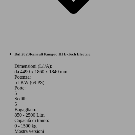
Station wagon
Dal 2023
Renault
Kangoo III E-Tech Electric
Benzina
Dimensioni (L/l/A):
da 4490 x 1860 x 1840 mm
Potenza:
Model Version
51 KW (69 PS)
Porte:
5
Sedili:
Leistung
Ver
5
Bagagliaio:
850 - 2500 Litri
Capacità di traino:
0 - 1500 kg
Mostra versioni