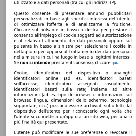
51 KW
utilizzato e a dati personali (tra cui gli indirizzi IP).
Kangoo E-Tech Techno EV45 DC 80kW
(69 PS)
Questo consente di presentare annunci pubblicitari
personalizzati in base agli specifici interessi dell’utente,
di ottimizzare l’offerta e di analizzarne la fruizione.
Cliccare sul pulsante in basso a destra per prestare il
96 KW
Grand Kangoo 1.3 tce Grand Techno 130cv
consenso all’impiego di cookie soggetti ad autorizzazione
(131 PS)
e al relativo trattamento dei dati personali oppure sul
pulsante in basso a sinistra per selezionare i cookie in
dettaglio o per opporsi al trattamento dei dati personali
nella misura in cui ha luogo in base a legittimi interessi.
Se
non si intende
prestare il consenso, cliccare
.
qui
Station wagon
2014 - 2018
Renault
Kangoo 2013 Benzina
Cookie, identificatori del dispositivo o analoghi
identificatori online (ad es. identificatori basati
Grand Kangoo 1.3 tce Grand Techno 130cv
96 KW
Benzina
Dimensioni (L/l/A):
sull’accesso, identificatori assegnati casualmente,
5p.ti
(131 PS)
da 4280 x 1830 x 1800 mm
identificatori basati sulla rete) insieme ad altre
Potenza:
Model Version
informazioni (ad es. tipo di browser e informazioni sul
84 KW (114 PS)
browser, lingua, dimensioni dello schermo, tecnologie
Porte:
supportate, ecc.) possono essere archiviati sul o letti dal
5
dispositivo dell’utente per riconoscerlo ogni volta che
Sedili:
Leistung
Ver
l’utente si connette a un’app o a un sito web, per una o
5
più finalità qui presentate.
Bagagliaio:
Grand Kangoo 1.3 tce Grand Techno 130cv
96 KW
660 - 2866 Litri
edc
(131 PS)
L’utente può modificare le sue preferenze o revocare il
Capacità di traino: