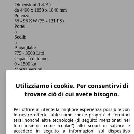
Elettrica
Dimensioni (L/l/A):
da 4490 x 1850 x 1840 mm
Potenza:
Model Version
55 - 96 KW (75 - 131 PS)
Grand Kangoo 1.3 tce Grand Equilibre 130cv
96 KW
Porte:
5p.ti
(131 PS)
5
Sedili:
Leistung
Ver
5
Bagagliaio:
775 - 3500 Litri
Capacità di traino:
0 - 1500 kg
Mostra versioni
Grand Kangoo 1.3 tce Grand Equilibre 130cv
96 KW
edc
(131 PS)
Utilizziamo i cookie. Per consentirvi di
51 KW
Kangoo E-Tech Equilibre EV45 DC 80kW
trovare ciò di cui avete bisogno.
(69 PS)
Per offrire all’utente la migliore esperienza possibile con
le nostre offerte, utilizziamo cookie propri e di fornitori
Grand Kangoo 1.3 tce Grand Equilibre 130cv
96 KW
terzi nonché altre tecnologie (di seguito menzionati nel
edc 5p.ti
(131 PS)
loro insieme come “cookie”) allo scopo di salvare e
accedere in seguito a informazioni sul dispositivo