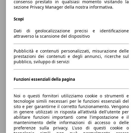
consenso prestato in qualsiasi momento visitando la
0 - 900 kg
sezione Privacy Manager della nostra informativa.
Mostra versioni
Scopi
75 KW
Kangoo 1.3 tce Authentic 100cv
Dati di geolocalizzazione precisi e identificazione
(102 PS)
attraverso la scansione del dispositivo
Grand Kangoo 1.3 tce Grand Techno 130cv
96 KW
edc 5p.ti
(131 PS)
Pubblicità e contenuti personalizzati, misurazione delle
prestazioni dei contenuti e degli annunci, ricerche sul
pubblico, sviluppo di servizi
Diesel
96 KW
Kangoo 1.3 tce Authentic 130cv
(131 PS)
Funzioni essenziali della pagina
Model Version
Noi o questi fornitori utilizziamo cookie o strumenti e
tecnologie simili necessari per le funzioni essenziali del
sito e per garantirne il corretto funzionamento. Vengono
Leistung
Ver
in genere utilizzati in risposta all'attività dell'utente per
abilitare funzioni importanti come l'impostazione e il
96 KW
mantenimento delle informazioni di accesso o delle
Kangoo 1.3 tce Authentic 130cv edc
(131 PS)
preferenze sulla privacy. L'uso di questi cookie o