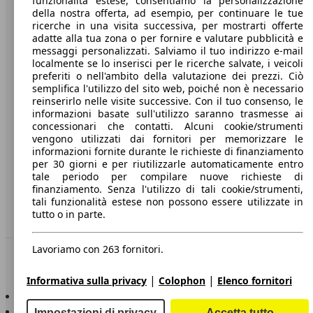
funzionalità estese, consentiamo la personalizzazione
della nostra offerta, ad esempio, per continuare le tue
A proposito di AutoScout24
ricerche in una visita successiva, per mostrarti offerte
adatte alla tua zona o per fornire e valutare pubblicità e
Stampa
messaggi personalizzati. Salviamo il tuo indirizzo e-mail
localmente se lo inserisci per le ricerche salvate, i veicoli
Media
preferiti o nell'ambito della valutazione dei prezzi. Ciò
semplifica l'utilizzo del sito web, poiché non è necessario
Condizioni generali
reinserirlo nelle visite successive. Con il tuo consenso, le
informazioni basate sull'utilizzo saranno trasmesse ai
Informazioni
concessionari che contatti. Alcuni cookie/strumenti
vengono utilizzati dai fornitori per memorizzare le
Privacy
informazioni fornite durante le richieste di finanziamento
per 30 giorni e per riutilizzarle automaticamente entro
Dichiarazione di Accessibilità
tale periodo per compilare nuove richieste di
finanziamento. Senza l'utilizzo di tali cookie/strumenti,
Servizi
tali funzionalità estese non possono essere utilizzate in
tutto o in parte.
Area rivenditori
Lavoriamo con 263 fornitori.
Sempre con te
|
|
Informativa sulla privacy
Colophon
Elenco fornitori
AutoScout24 per iOS
AutoScout24 per Android
Impostazioni di privacy
Accetta tutto