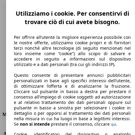
Utilizziamo i cookie. Per consentirvi di
trovare ciò di cui avete bisogno.
Per offrire all’utente la migliore esperienza possibile con
le nostre offerte, utilizziamo cookie propri e di fornitori
terzi nonché altre tecnologie (di seguito menzionati nel
loro insieme come “cookie”) allo scopo di salvare e
180 km/h
accedere in seguito a informazioni sul dispositivo
utilizzato e a dati personali (tra cui gli indirizzi IP).
Velocità massima
Questo consente di presentare annunci pubblicitari
personalizzati in base agli specifici interessi dell’utente,
di ottimizzare l’offerta e di analizzarne la fruizione.
Cliccare sul pulsante in basso a destra per prestare il
Elettrica
consenso all’impiego di cookie soggetti ad autorizzazione
e al relativo trattamento dei dati personali oppure sul
Carburante
pulsante in basso a sinistra per selezionare i cookie in
dettaglio o per opporsi al trattamento dei dati personali
Motore e Prestazioni
nella misura in cui ha luogo in base a legittimi interessi.
Se
non si intende
prestare il consenso, cliccare
.
qui
KW (PS)
77 kW (105 PS)
Accelerazione (0-100 km/h)
5.4s
Cookie, identificatori del dispositivo o analoghi