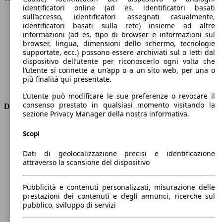
identificatori online (ad es. identificatori basati
Velocità massima (km/h)
180 km/h
sull’accesso, identificatori assegnati casualmente,
Numero di marce
1
identificatori basati sulla rete) insieme ad altre
Coppia
-
informazioni (ad es. tipo di browser e informazioni sul
Cilindrata
-
browser, lingua, dimensioni dello schermo, tecnologie
supportate, ecc.) possono essere archiviati sul o letti dal
Carburante
Elettrica
dispositivo dell’utente per riconoscerlo ogni volta che
Cilindri
-
l’utente si connette a un’app o a un sito web, per una o
Trasmissione
Automatico
più finalità qui presentate.
Tipo di trazione
Integrale
L’utente può modificare le sue preferenze o revocare il
consenso prestato in qualsiasi momento visitando la
Dimensioni
sezione Privacy Manager della nostra informativa.
Lunghezza
4580 mm
Scopi
Altezza
1630 mm
Larghezza
1850 mm
Dati di geolocalizzazione precisi e identificazione
Passo
2770 mm
attraverso la scansione del dispositivo
Peso massimo
2770 kg
Carico massimo
-
Pubblicità e contenuti personalizzati, misurazione delle
Porte
5
prestazioni dei contenuti e degli annunci, ricerche sul
Sedili
5
pubblico, sviluppo di servizi
Carico sul tetto
-