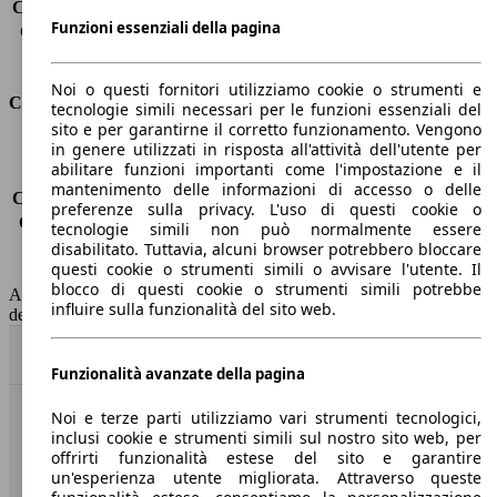
Capacità di traino (senza freni)
-
Funzioni essenziali della pagina
Capacità di traino (con freni)
1200 kg
Volume del bagagliaio
543 - 1575 l
Noi o questi fornitori utilizziamo cookie o strumenti e
Consumi
tecnologie simili necessari per le funzioni essenziali del
sito e per garantirne il corretto funzionamento. Vengono
in genere utilizzati in risposta all'attività dell'utente per
Emissioni di CO2*
-
abilitare funzioni importanti come l'impostazione e il
Consumo (urbano)
-
mantenimento delle informazioni di accesso o delle
Consumo (extra-urbano)
-
preferenze sulla privacy. L'uso di questi cookie o
Consumo (combinato)*
-
tecnologie simili non può normalmente essere
Classe di emissione
nessuna connessione (0033)
disabilitato. Tuttavia, alcuni browser potrebbero bloccare
questi cookie o strumenti simili o avvisare l'utente. Il
Capacità del serbatoio
-
blocco di questi cookie o strumenti simili potrebbe
AutoScout24 non si assume alcuna responsabilità per la correttezza
influire sulla funzionalità del sito web.
dei dati.
Torna su
Funzionalità avanzate della pagina
Noi e terze parti utilizziamo vari strumenti tecnologici,
Benvenuti su AutoScout24, il mercato auto europeo.
inclusi cookie e strumenti simili sul nostro sito web, per
offrirti funzionalità estese del sito e garantire
un'esperienza utente migliorata. Attraverso queste
Società